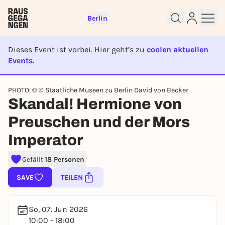
Berlin
Dieses Event ist vorbei. Hier geht’s zu
coolen aktuellen
Events.
EVENT IST BEENDET
PHOTO: © © Staatliche Museen zu Berlin David von Becker
Skandal! Hermione von
Sign up for free and get started
right away
Preuschen und der Mors
To like events, follow pages, or participate in
Imperator
lotteries, you need a free Rausgegangen account.
REGISTER FOR FREE NOW
Gefällt
18 Personen
You already have an account?
Log in now
SAVE
TEILEN
So, 07. Jun 2026
10:00 - 18:00