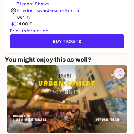
71 more Shows
Friedrichswerdersche Kirche
Berlin
€
14,00 €
Price information
BUY TICKETS
You might enjoy this as well?
3