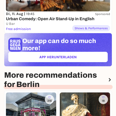
Di, 11. Aug |
19:45
Sponsored
Urban Comedy: Open Air Stand-Up in English
U Bar
Shows & Performances
Free admission
Our app can
do so much
more!
APP HERUNTERLADEN
(ÖFFNET IN NEUEM TAB)
More recommendations
for Berlin
316
18