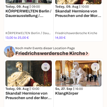
Today, 09. Aug |
10:00
T
Today, 09. Aug |
09:00
Skandal! Hermione von
B
KÖRPERWELTEN Berlin /
Preuschen und der Mors
Dauerausstellung /
Imperator
Täglich von 9 bis 19 Uhr
KÖRPERWELTEN Berlin / Dauerausstellung / Täglich von 9 bis 19 Uhr geöffnet
Friedrichswerdersche Kirche
M
13,00 to 25,00 €
14,00 €
7
Noch mehr Events dieser Location-Page
Friedrichswerdersche Kirche
18
2
Today, 09. Aug |
10:00
So, 27. Sep |
16:00
Skandal! Hermione von
KlangKörper
Preuschen und der Mors
Imperator