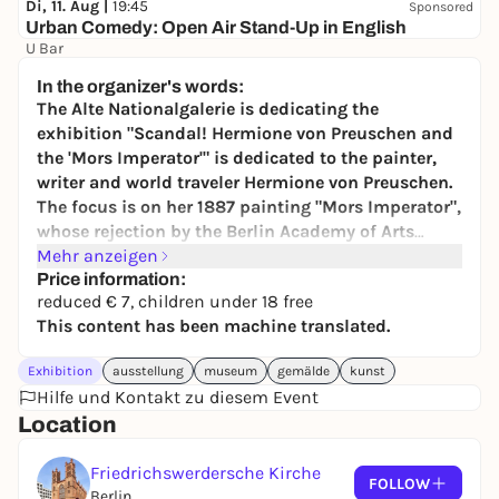
Di, 11. Aug |
19:45
Sponsored
Urban Comedy: Open Air Stand-Up in English
U Bar
Free admission
In the organizer's words:
The Alte Nationalgalerie is dedicating the
exhibition "Scandal! Hermione von Preuschen and
the 'Mors Imperator'" is dedicated to the painter,
writer and world traveler Hermione von Preuschen.
The focus is on her 1887 painting "Mors Imperator",
whose rejection by the Berlin Academy of Arts
made her instantly famous.
Mehr anzeigen
Price information:
reduced € 7, children under 18 free
This content has been machine translated.
Exhibition
ausstellung
museum
gemälde
kunst
Hilfe und Kontakt zu diesem Event
Location
Friedrichswerdersche Kirche
FOLLOW
Berlin