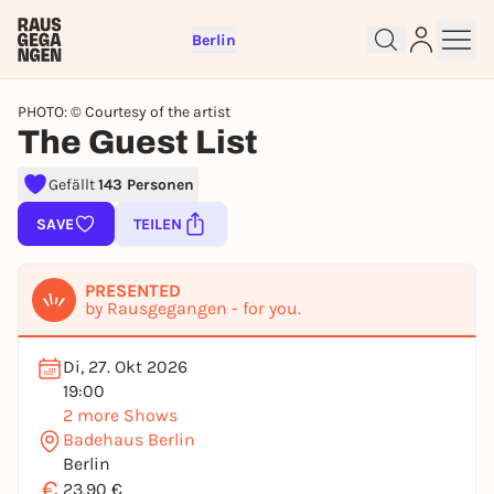
Berlin
PHOTO: © Courtesy of the artist
The Guest List
Gefällt
143 Personen
Sign up for free and get started
SAVE
TEILEN
right away
To like events, follow pages, or participate in
PRESENTED
lotteries, you need a free Rausgegangen account.
by Rausgegangen - for you.
REGISTER FOR FREE NOW
You already have an account?
Log in now
Di, 27. Okt 2026
19:00
2 more Shows
Badehaus Berlin
Berlin
€
23,90 €