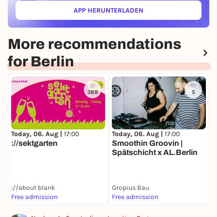
APP HERUNTERLADEN
(ÖFFNET IN NEUEM TAB)
More recommendations
for Berlin
388
5
Today, 06. Aug |
17:00
Today, 06. Aug |
17:00
T
://sektgarten
Smoothin Groovin |
D
Spätschicht x AL.Berlin
://about blank
Gropius Bau
Free admission
Free admission
F