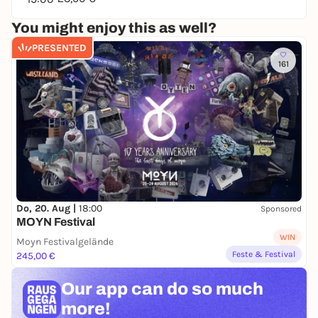
You might enjoy this as well?
PRESENTED
161
Do, 20. Aug |
18:00
Sponsored
MOYN Festival
WIN
Moyn Festivalgelände
Feste & Festival
245,00 €
Our app can
do so much
more!