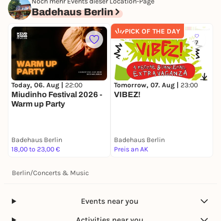
Noch mehr Events dieser Location-Page
Badehaus Berlin
PICK OF THE DAY
7
Today, 06. Aug |
22:00
Tomorrow, 07. Aug |
23:00
S
Miudinho Festival 2026 -
VIBEZ!
B
Warm up Party
Badehaus Berlin
Badehaus Berlin
B
18,00 to 23,00 €
Preis an AK
2
Berlin
/
Concerts & Music
Events near you
Activities near you