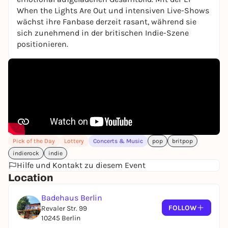
When the Lights Are Out und intensiven Live-Shows
wächst ihre Fanbase derzeit rasant, während sie
sich zunehmend in der britischen Indie-Szene
positionieren.
Pick of the Day
Lottery
Concerts & Music
pop
britpop
indierock
indie
Hilfe und Kontakt zu diesem Event
Location
Badehaus Berlin
FOLLOW
Revaler Str. 99
10245 Berlin