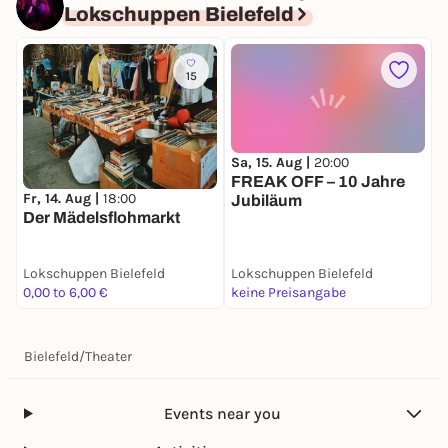
Lokschuppen Bielefeld
15
Sa, 15. Aug |
20:00
F
FREAK OFF – 10 Jahre
D
Fr, 14. Aug |
18:00
Jubiläum
e
Der Mädelsflohmarkt
Lokschuppen Bielefeld
Lokschuppen Bielefeld
L
0,00 to 6,00 €
keine Preisangabe
2
Bielefeld
/
Theater
Events near you