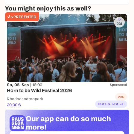
geeignet, Kinder unter 16 Jahren benötigen eine
erwachsene Begleitperson. Ticketpreise variieren je
You might enjoy this as well?
nach Zone und liegen zwischen 28 und 48 Euro
PRESENTED
inklusiv Gebühren.
231
Sa, 05. Sep |
15:00
Sponsored
Horn to be Wild Festival 2026
WIN
Rhododendronpark
Feste & Festival
20,00 €
Our app can
do so much
more!