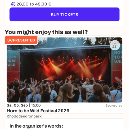
€
28,00 to 48,00 €
BUY TICKETS
You might enjoy this as well?
PRESENTED
231
Sa, 05. Sep |
15:00
Sponsored
Horn to be Wild Festival 2026
Rhododendronpark
20,00 €
WIN
In the organizer's words: