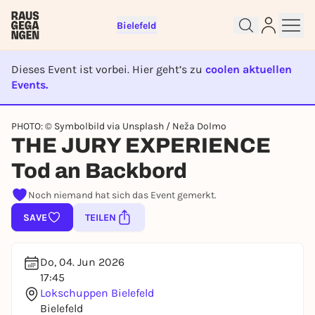
Bielefeld
Dieses Event ist vorbei. Hier geht’s zu
coolen aktuellen
Events.
EVENT IST BEENDET
Sign up for free and get started
PHOTO: © Symbolbild via Unsplash / Neža Dolmo
right away
THE JURY EXPERIENCE
To like events, follow pages, or participate in
Tod an Backbord
lotteries, you need a free Rausgegangen account.
REGISTER FOR FREE NOW
Noch niemand hat sich das Event gemerkt.
You already have an account?
Log in now
SAVE
TEILEN
Do, 04. Jun 2026
17:45
Lokschuppen Bielefeld
Bielefeld