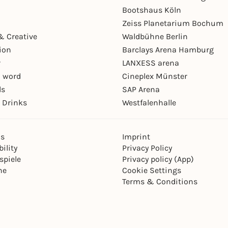
Bootshaus Köln
Zeiss Planetarium Bochum
& Creative
Waldbühne Berlin
ion
Barclays Arena Hamburg
r
LANXESS arena
 word
Cineplex Münster
ls
SAP Arena
 Drinks
Westfalenhalle
ns
Imprint
ility
Privacy Policy
spiele
Privacy policy (App)
ne
Cookie Settings
Terms & Conditions