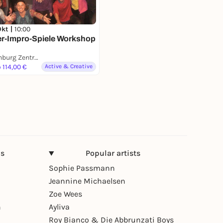
Okt |
10:00
er-Impro-Spiele Workshop
Weissenburg Zentrum LSBTTIQ Stuttgart
 114,00 €
Active & Creative
ns
Popular artists
Sophie Passmann
Jeannine Michaelsen
Zoe Wees
n
Ayliva
Roy Bianco & Die Abbrunzati Boys