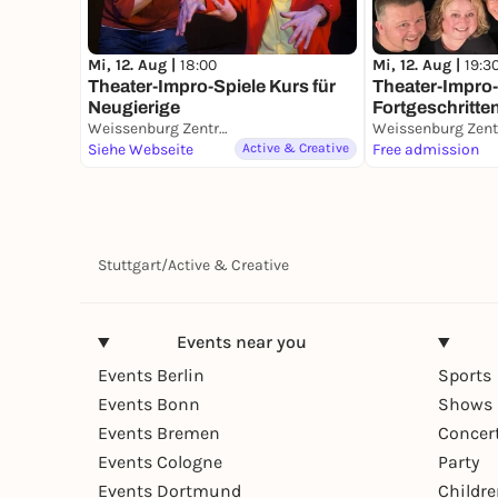
Mi, 12. Aug |
18:00
Mi, 12. Aug |
19:3
Theater-Impro-Spiele Kurs für
Theater-Impro-
Neugierige
Fortgeschritte
Weissenburg Zentrum LSBTTIQ Stuttgart
Siehe Webseite
Active & Creative
Free admission
Stuttgart
/
Active & Creative
Events near you
Events Berlin
Sports
Events Bonn
Shows 
Events Bremen
Concer
Events Cologne
Party
Events Dortmund
Childr