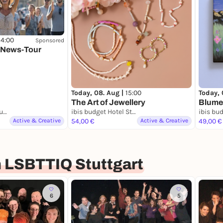
14:00
Sponsored
e-News-Tour
Today, 08. Aug |
15:00
Today, 
The Art of Jewellery
Blume
Haus des Tourismus – Marktplatz der Erlebnisse
ibis budget Hotel Stuttgart City Nord
Active & Creative
54,00 €
Active & Creative
49,00 €
 LSBTTIQ Stuttgart
6
5