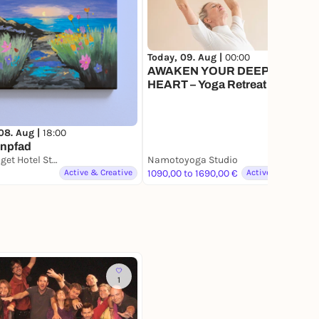
Today, 09. Aug |
00:00
AWAKEN YOUR DEEPER
HEART – Yoga Retreat mit
Susann & Shara
08. Aug |
18:00
npfad
ibis budget Hotel Stuttgart City Nord
Namotoyoga Studio
Active & Creative
1090,00 to 1690,00 €
Active & Creative
1