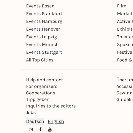
Events Essen
Film
Events Frankfurt
Market
Events Hamburg
Active 
Events Hanover
Exhibit
Events Leipzig
Theate
Events Munich
Spoken
Events Stuttgart
Festiva
All Top Cities
Food &
Help and contact
Über u
For organizers
Accessib
Cooperations
Gewinn
Tipp geben
Guideli
Inquiries to the editors
Jobs
Deutsch
|
English