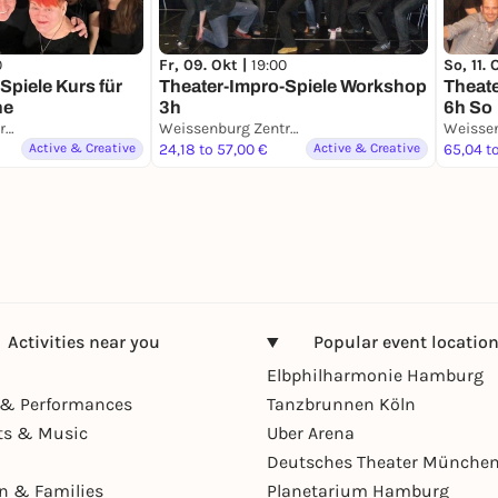
Fr, 09. Okt |
19:00
So, 11. 
0
Theater-Impro-Spiele Workshop
Theat
Spiele Kurs für
3h
6h So
ne
Weissenburg Zentrum LSBTTIQ Stuttgart
Weissenburg Zentrum LSBTTIQ Stuttgart
Active & Creative
24,18 to 57,00 €
Active & Creative
65,04 to
Activities near you
Popular event locatio
Elbphilharmonie Hamburg
& Performances
Tanzbrunnen Köln
ts & Music
Uber Arena
Deutsches Theater Münche
en & Families
Planetarium Hamburg