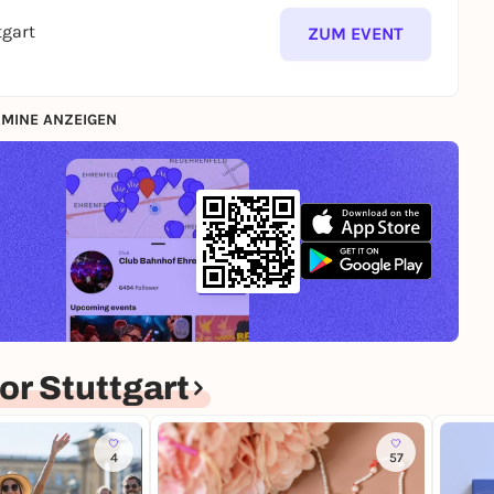
tgart
ZUM EVENT
MINE ANZEIGEN
r Stuttgart
4
57