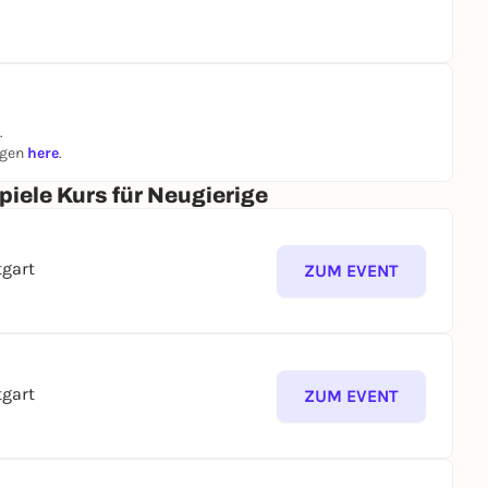
.
ngen
here
.
iele Kurs für Neugierige
tgart
ZUM EVENT
tgart
ZUM EVENT