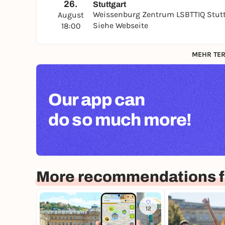
26.
Stuttgart
Weissenburg Zentrum LSBTTIQ Stut
August
Siehe Webseite
18:00
MEHR TER
Our app can
do so much more!
More recommendations fo
12