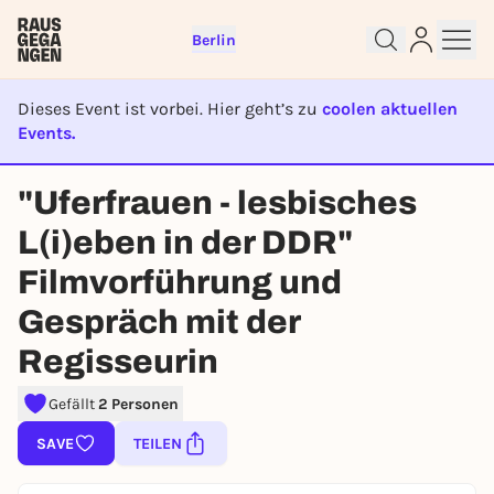
Berlin
Dieses Event ist vorbei. Hier geht’s zu
coolen aktuellen
Events.
Sign up for free and get started
EVENT IST BEENDET
"Uferfrauen - lesbisches
right away
To like events, follow pages, or participate in
L(i)eben in der DDR"
lotteries, you need a free Rausgegangen account.
Filmvorführung und
REGISTER FOR FREE NOW
Gespräch mit der
You already have an account?
Log in now
Regisseurin
Gefällt
2 Personen
SAVE
TEILEN