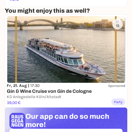
You might enjoy this as well?
15
Fr, 21. Aug |
17:30
Sponsored
Gin & Wine Cruise von Gin de Cologne
KD Anlegestelle Köln/Altstadt
Party
39,00 €
Our app can
do so much
more!