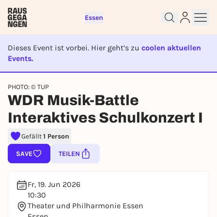
Essen
Dieses Event ist vorbei. Hier geht’s zu
coolen aktuellen
Events.
EVENT IST BEENDET
Sign up for free and get started
PHOTO: © TUP
right away
WDR Musik-Battle
To like events, follow pages, or participate in
Interaktives Schulkonzert I
lotteries, you need a free Rausgegangen account.
REGISTER FOR FREE NOW
Gefällt
1 Person
You already have an account?
Log in now
SAVE
TEILEN
Fr, 19. Jun 2026
10:30
Theater und Philharmonie Essen
Essen