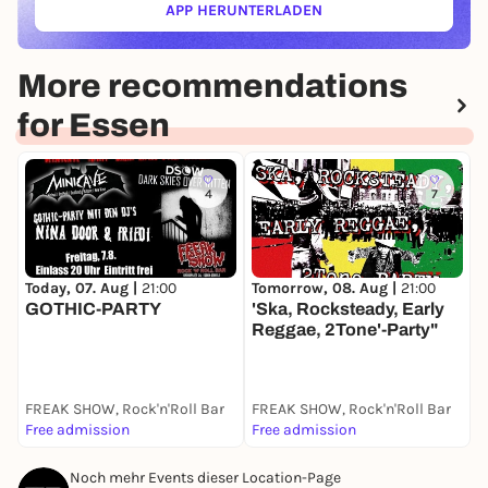
APP HERUNTERLADEN
(ÖFFNET IN NEUEM TAB)
More recommendations
for Essen
4
7
Today, 07. Aug |
21:00
D
Tomorrow, 08. Aug |
21:00
GOTHIC-PARTY
J
'Ska, Rocksteady, Early
Reggae, 2Tone'-Party"
FREAK SHOW, Rock'n'Roll Bar
FREAK SHOW, Rock'n'Roll Bar
F
Free admission
Free admission
F
Noch mehr Events dieser Location-Page