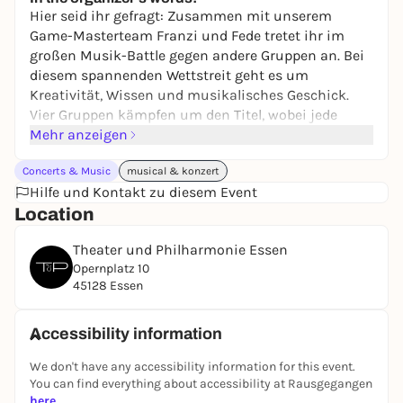
Hier seid ihr gefragt: Zusammen mit unserem
Game-Masterteam Franzi und Fede tretet ihr im
großen Musik-Battle gegen andere Gruppen an. Bei
diesem spannenden Wettstreit geht es um
Kreativität, Wissen und musikalisches Geschick.
Vier Gruppen kämpfen um den Titel, wobei jede
Gruppe die exklusive Chance hat, eine eigene Live-
Mehr anzeigen
Performance mit musikalischer Unterstützung des
Concerts & Music
musical & konzert
WDR Funkhausorchesters zu präsentieren.
Hilfe und Kontakt zu diesem Event
Ein mitreißendes Erlebnis, bei dem Musik und
Location
Teamgeist aufeinandertreffen.
Theater und Philharmonie Essen
Opernplatz 10
45128 Essen
Accessibility information
We don't have any accessibility information for this event.
You can find everything about accessibility at Rausgegangen
here
.