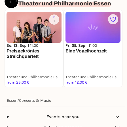
Theater und Philharmonie Essen
1
So, 13. Sep |
11:00
Fr, 25. Sep |
11:00
S
Preisgekröntes
Eine Vogelhochzeit
M
Streichquartett
Theater und Philharmonie Essen
Theater und Philharmonie Essen
from 25,00 €
from 12,00 €
f
Essen
/
Concerts & Music
Events near you