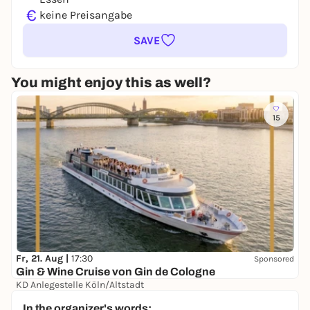
€
keine Preisangabe
SAVE
You might enjoy this as well?
15
Fr, 21. Aug |
17:30
Sponsored
Gin & Wine Cruise von Gin de Cologne
KD Anlegestelle Köln/Altstadt
39,00 €
In the organizer's words: