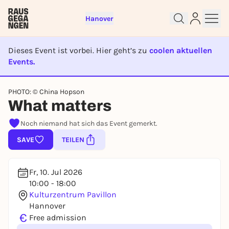
Hanover
Dieses Event ist vorbei. Hier geht’s zu
coolen aktuellen
Events.
EVENT IST BEENDET
Sign up for free and get started
PHOTO: © China Hopson
right away
What matters
To like events, follow pages, or participate in
Noch niemand hat sich das Event gemerkt.
lotteries, you need a free Rausgegangen account.
SAVE
TEILEN
REGISTER FOR FREE NOW
You already have an account?
Log in now
Fr, 10. Jul 2026
10:00 - 18:00
Kulturzentrum Pavillon
Hannover
€
Free admission