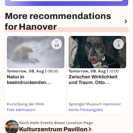
More recommendations
for Hanover
23
3
Tomorrow, 08. Aug |
08:00
T
Tomorrow, 08. Aug |
10:00
Natur in
F
Zwischen Wirklichkeit
beeindruckenden
C
und Traum. Otto
Bildern: GDT-
L
Gleichmann und der
Fotoausstellung
Expressionismus in
„Europäischer
Hannover
KunstGang der MHH
Sprengel Museum Hannover
S
Naturfotograf des Jahres
Free admission
keine Preisangabe
k
2024“ im KunstGang der
MHH
Noch mehr Events dieser Location-Page
Kulturzentrum Pavillon