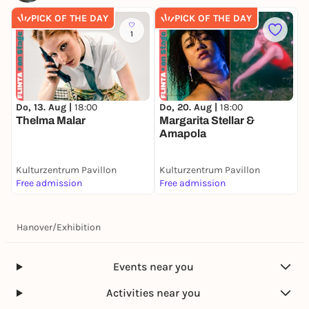
PICK OF THE DAY
PICK OF THE DAY
1
D
C
Do, 13. Aug |
18:00
Do, 20. Aug |
18:00
Thelma Malar
Margarita Stellar &
Amapola
Kulturzentrum Pavillon
Kulturzentrum Pavillon
K
Free admission
Free admission
F
Hanover
/
Exhibition
Events near you
Activities near you