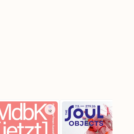
12
129