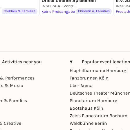
Unser offener Spieletreff!
e.V. z
hematisch-naturwissenschaftliche Bildung e.V.
INSPIRATA – Zentrum für mathematisch-naturwissenschaftliche Bildung e.V.
Children & Families
keine Preisangabe
Children & Families
Free ad
Activities near you
Popular event locatio
Elbphilharmonie Hamburg
& Performances
Tanzbrunnen Köln
ts & Music
Uber Arena
Deutsches Theater Münche
en & Families
Planetarium Hamburg
Bootshaus Köln
Zeiss Planetarium Bochum
& Creative
Waldbühne Berlin