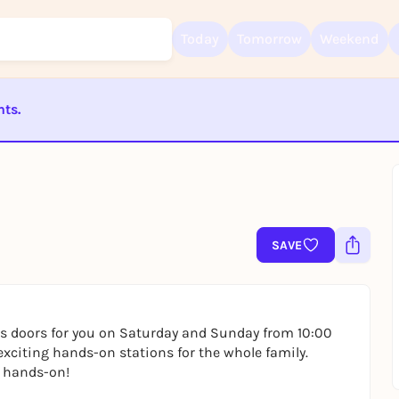
Today
Tomorrow
Weekend
nts.
Sign up for free and get started right away
To like events, follow pages, or participate in lotteries, you need a fre
ST BEENDET
Rausgegangen account.
REGISTER FOR FREE NOW
You already have an account?
Log in now
SAVE
ts doors for you on Saturday and Sunday from 10:00
exciting hands-on stations for the whole family.
d hands-on!