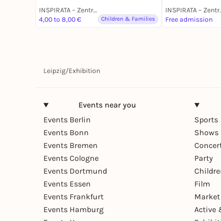
INSPIRATA – Zentrum für mathematisch-naturwissenschaftliche Bildung e.V.
INSPIRATA – Zentrum für mat
4,00 to 8,00 €
Children & Families
Free admission
Leipzig
/
Exhibition
Events near you
Events Berlin
Sports
Events Bonn
Shows 
Events Bremen
Concer
Events Cologne
Party
Events Dortmund
Childr
Events Essen
Film
Events Frankfurt
Market
Events Hamburg
Active 