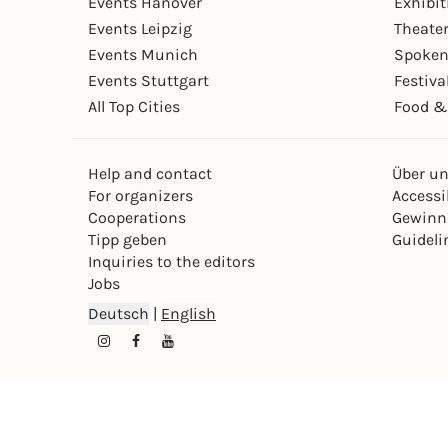
Events Hanover
Exhibit
Events Leipzig
Theate
Events Munich
Spoken
Events Stuttgart
Festiva
All Top Cities
Food &
Help and contact
Über u
For organizers
Accessib
Cooperations
Gewinn
Tipp geben
Guideli
Inquiries to the editors
Jobs
Deutsch
|
English