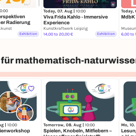
10:00
Today, 07. Aug |
10:00
Today, 
erspektiven
Viva Frida Kahlo - Immersive
MdbK [
her Radierung
Experience
kkunst
Kunstkraftwerk Leipzig
Exhibition
14,00 to 20,00 €
Exhibition
6,00 to 
für mathematisch-naturwissen
1
ug |
10:00
Tomorrow, 08. Aug |
10:00
Mo, 10.
rienworkshop
Spielen, Knobeln, Mitfiebern –
Lesung