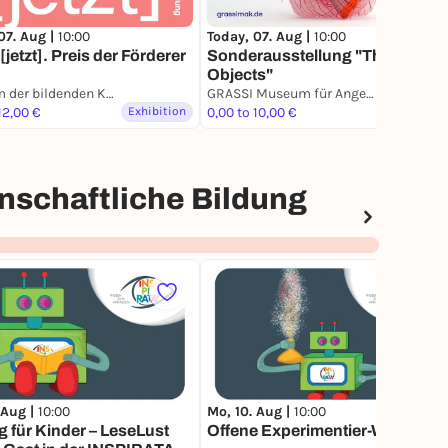
07. Aug |
10:00
Today, 07. Aug |
10:00
jetzt]. Preis der Förderer
Sonderausstellung "The Soul of
Objects"
Museum der bildenden Künste Leipzig
GRASSI Museum für Angewandte Kunst Leipzig
12,00 €
Exhibition
0,00 to 10,00 €
Exhibition
schaftliche Bildung
 Aug |
10:00
Mo, 10. Aug |
10:00
 für Kinder – LeseLust
Offene Experimentier-Werkstatt