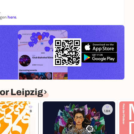
.
ngen
here
.
r Leipzig
8
1.8K