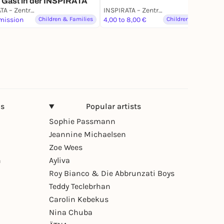
u Gast in der INSPIRATA
INSPIRATA – Zentrum für mathematisch-naturwissenschaftliche Bildung e.V.
INSPIRATA – Zentrum für mathematisch-naturwissenschaftliche Bildung e.V.
mission
Children & Families
4,00 to 8,00 €
Children & Families
ns
Popular artists
Sophie Passmann
Jeannine Michaelsen
Zoe Wees
n
Ayliva
Roy Bianco & Die Abbrunzati Boys
Teddy Teclebrhan
Carolin Kebekus
Nina Chuba