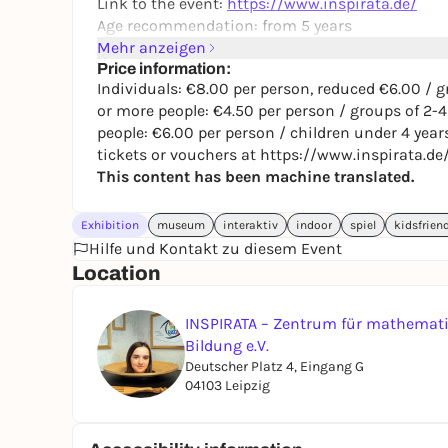
Link to the event:
https://www.inspirata.de/
Age recommendation: from 5 years
Mehr anzeigen
Price information:
Individuals: €8.00 per person, reduced €6.00 / g
or more people: €4.50 per person / groups of 2-4
people: €6.00 per person / children under 4 years
tickets or vouchers at https://www.inspirata.de
This content has been machine translated.
Exhibition
museum
interaktiv
indoor
spiel
kidsfrien
Hilfe und Kontakt zu diesem Event
Location
INSPIRATA – Zentrum für mathemati
Bildung e.V.
Deutscher Platz 4, Eingang G
04103 Leipzig