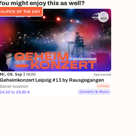
You might enjoy this as well?
PICK OF THE DAY
403
Mi, 09. Sep |
19:00
Sponsored
Geheimkonzert Leipzig #13 by Rausgegangen
Secret location
Lottery
24,50 to 29,90 €
Concerts & Music