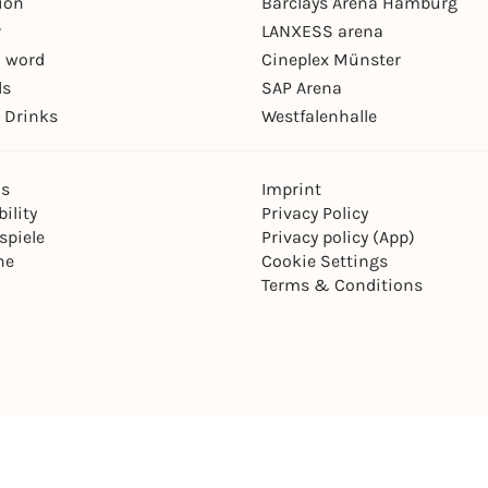
ion
Barclays Arena Hamburg
r
LANXESS arena
 word
Cineplex Münster
ls
SAP Arena
 Drinks
Westfalenhalle
ns
Imprint
ility
Privacy Policy
spiele
Privacy policy (App)
ne
Cookie Settings
Terms & Conditions