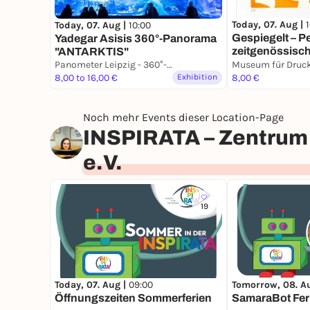
Today, 07. Aug |
Today, 07. Aug |
10:00
Gespiegelt – P
Yadegar Asisis 360°-Panorama
zeitgenössisc
"ANTARKTIS"
Panometer Leipzig - 360°-Panoramaausstellungen
Museum für Druc
8,00 to 16,00 €
Exhibition
8,00 €
Noch mehr Events dieser Location-Page
INSPIRATA – Zentrum 
e.V.
19
Today, 07. Aug |
09:00
Tomorrow, 08. A
Öffnungszeiten Sommerferien
SamaraBot Fe