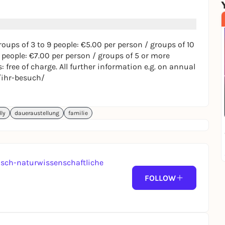
roups of 3 to 9 people: €5.00 per person / groups of 10
 people: €7.00 per person / groups of 5 or more
: free of charge. All further information e.g. on annual
/ihr-besuch/
dly
daueraustellung
familie
sch-naturwissenschaftliche
FOLLOW