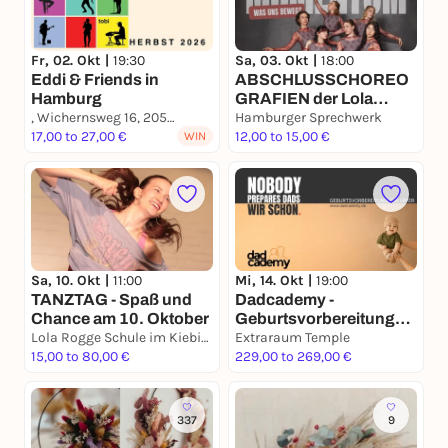
Fr, 02. Okt |
19:30
Sa, 03. Okt |
18:00
Eddi & Friends in
ABSCHLUSSCHOREO
Hamburg
GRAFIEN der Lola
, Wichernsweg 16, 20537 Hamburg
Rogge Schule - 3. & 4.
Hamburger Sprechwerk
17,00 to 27,00 €
Oktober im Sprechwerk
12,00 to 15,00 €
WIN
Hamburg
Sa, 10. Okt |
11:00
Mi, 14. Okt |
19:00
TANZTAG - Spaß und
Dadcademy -
Chance am 10. Oktober
Geburtsvorbereitung
Lola Rogge Schule im Kiebitzhof
für Väter
Extraraum Temple
15,00 to 80,00 €
229,00 to 269,00 €
337
9