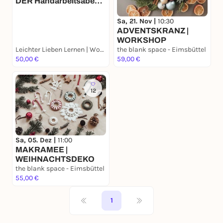
DER Handarbeitsabend
Teil 1
Sa, 21. Nov |
10:30
ADVENTSKRANZ |
WORKSHOP
Leichter Lieben Lernen | Workshops | Karla Ostendorf
the blank space - Eimsbüttel
50,00 €
59,00 €
12
Sa, 05. Dez |
11:00
MAKRAMEE |
WEIHNACHTSDEKO
the blank space - Eimsbüttel
55,00 €
1