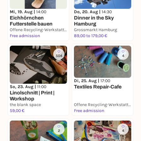
Mi, 19. Aug |
14:00
Do, 20. Aug |
14:30
Eichhörnchen
Dinner in the Sky
Futterstelle bauen
Hamburg
Offene Recycling-Werkstatt, Treff & inklusives FabLab
Grossmarkt Hamburg
Free admission
89,00 to 179,00 €
504
4
Di, 25. Aug |
17:00
So, 23. Aug |
11:00
Textiles Repair-Cafe
Linolschnitt | Print |
Workshop
the blank space
Offene Recycling-Werkstatt, Treff & inklusives FabLab
59,00 €
Free admission
2
4