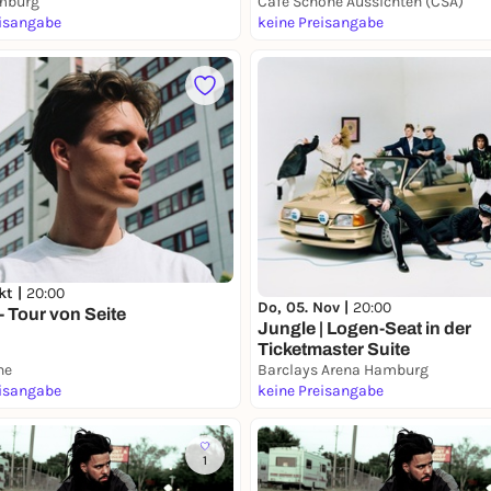
mburg
Café Schöne Aussichten (CSA)
eisangabe
keine Preisangabe
kt |
20:00
Do, 05. Nov |
20:00
- Tour von Seite
Jungle | Logen-Seat in der
Ticketmaster Suite
ne
Barclays Arena Hamburg
eisangabe
keine Preisangabe
1