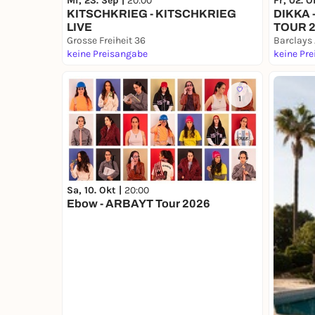
Mi, 23. Sep |
20:00
Fr, 02. O
KITSCHKRIEG - KITSCHKRIEG
DIKKA 
LIVE
TOUR 
Grosse Freiheit 36
Barclays
keine Preisangabe
keine Pr
1
Sa, 10. Okt |
20:00
Ebow - ARBAYT Tour 2026