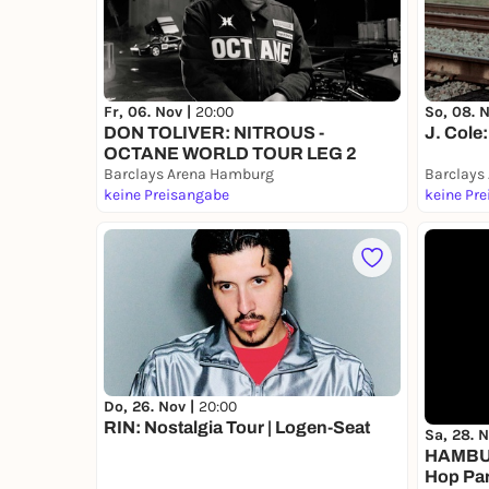
Fr, 06. Nov |
20:00
So, 08. 
DON TOLIVER: NITROUS -
J. Cole:
OCTANE WORLD TOUR LEG 2
Barclays Arena Hamburg
Barclays
keine Preisangabe
keine Pr
Do, 26. Nov |
20:00
RIN: Nostalgia Tour | Logen-Seat
Sa, 28. 
HAMBUR
Hop Par