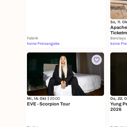
So, 11. O
Apache 
Ticketm
Fabrik
Barclays
keine Preisangabe
keine Pr
Mi, 14. Okt |
20:00
Do, 22. O
EVE - Scorpion Tour
Yung Pe
2026