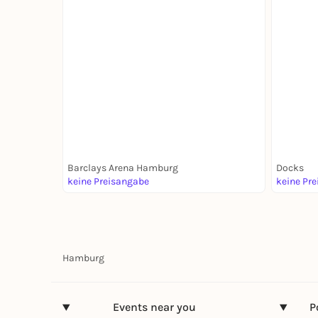
@ Dock
Barclays Arena Hamburg
Docks
keine Preisangabe
keine Pr
Hamburg
Events near you
P