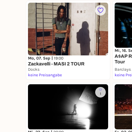
Mi, 16. S
A$AP Ro
Mo, 07. Sep |
19:00
Tour
Zackavelli - MASI 2 TOUR
Docks
Barclays
keine Preisangabe
keine Pr
1