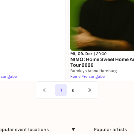
s
Mi, 09. Dez |
20:00
NIMO: Home Sweet Home A
Tour 2026
Barclays Arena Hamburg
eisangabe
keine Preisangabe
1
2
opular event locations
Popular artists