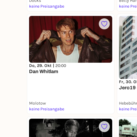
Docks
Betty Ha
keine Preisangabe
keine Pr
Do, 29. Okt |
20:00
Dan Whitlam
Fr, 30. O
Jero19 
Molotow
Hebebüh
keine Preisangabe
keine Pr