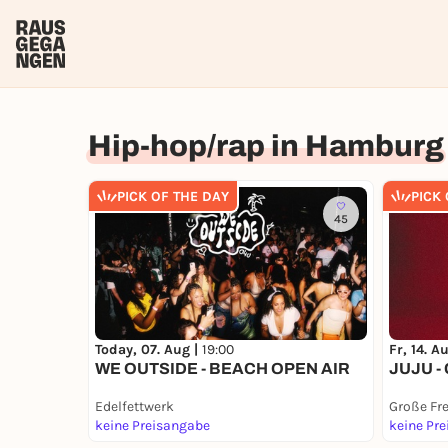
Hip-hop/rap in Hamburg
PICK OF THE DAY
PICK
45
Today, 07. Aug |
19:00
Fr, 14. A
WE OUTSIDE - BEACH OPEN AIR
JUJU 
Edelfettwerk
Große Fre
keine Preisangabe
keine Pr