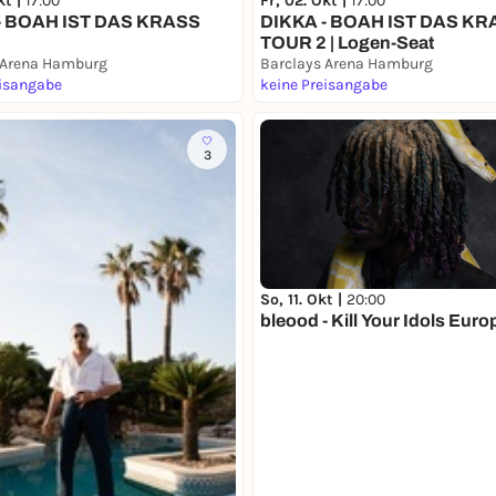
kt |
17:00
Fr, 02. Okt |
17:00
- BOAH IST DAS KRASS
DIKKA - BOAH IST DAS KR
2
TOUR 2 | Logen-Seat
 Arena Hamburg
Barclays Arena Hamburg
eisangabe
keine Preisangabe
3
So, 11. Okt |
20:00
bleood - Kill Your Idols Euro