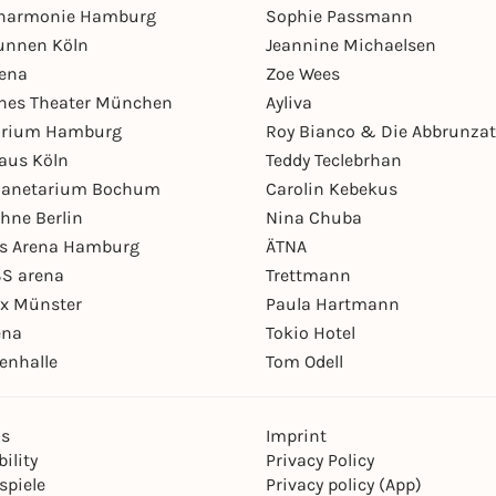
lharmonie Hamburg
Sophie Passmann
unnen Köln
Jeannine Michaelsen
rena
Zoe Wees
hes Theater München
Ayliva
arium Hamburg
Roy Bianco & Die Abbrunzat
aus Köln
Teddy Teclebrhan
Planetarium Bochum
Carolin Kebekus
hne Berlin
Nina Chuba
ys Arena Hamburg
ÄTNA
S arena
Trettmann
ex Münster
Paula Hartmann
ena
Tokio Hotel
enhalle
Tom Odell
ns
Imprint
ility
Privacy Policy
spiele
Privacy policy (App)