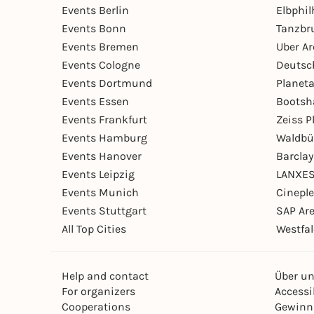
Events Berlin
Elbphi
Events Bonn
Tanzbr
Events Bremen
Uber A
Events Cologne
Deutsc
Events Dortmund
Planet
Events Essen
Bootsh
Events Frankfurt
Zeiss 
Events Hamburg
Waldbü
Events Hanover
Barcla
Events Leipzig
LANXES
Events Munich
Cinepl
Events Stuttgart
SAP Ar
All Top Cities
Westfal
Help and contact
Über u
For organizers
Accessib
Cooperations
Gewinn