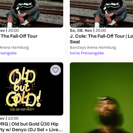
Nov |
20:00
So, 08. Nov |
20:00
 The Fall-Off Tour
J. Cole: The Fall-Off Tour | L
Seat
 Arena Hamburg
Barclays Arena Hamburg
eisangabe
keine Preisangabe
Nov |
22:00
G | Old but Gold Ü30 Hip
ty w/ Denyo (DJ Set + Live)