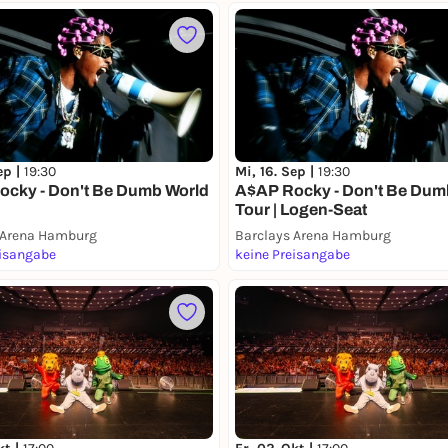
ep |
19:30
Mi, 16. Sep |
19:30
cky - Don't Be Dumb World
A$AP Rocky - Don't Be Dum
Tour | Logen-Seat
 Arena Hamburg
Barclays Arena Hamburg
eisangabe
keine Preisangabe