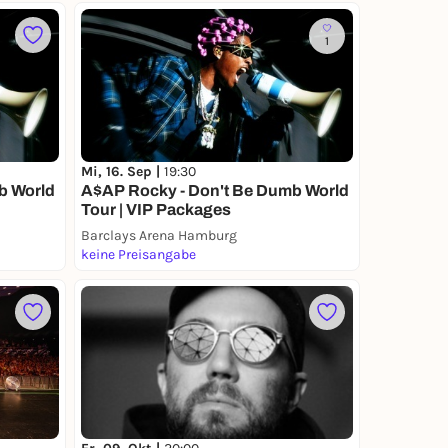
1
Mi, 16. Sep |
19:30
b World
A$AP Rocky - Don't Be Dumb World
Tour | VIP Packages
Barclays Arena Hamburg
keine Preisangabe