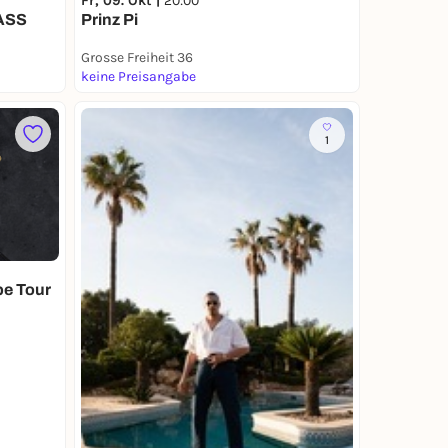
Fr, 09. Okt |
20:00
ASS
Prinz Pi
Grosse Freiheit 36
keine Preisangabe
1
pe Tour