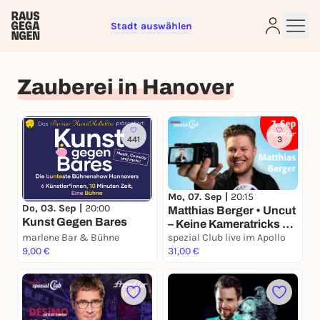
Stadt auswählen
Zauberei in Hanover
Sign up for free and get started
right away
To like events, follow pages, or participate in
441
3
lotteries, you need a free Rausgegangen account.
REGISTER FOR FREE NOW
You already have an account?
Log in now
Mo, 07. Sep |
20:15
Do, 03. Sep |
20:00
Matthias Berger • Uncut
Kunst Gegen Bares
– Keine Kameratricks •
marlene Bar & Bühne
live in DESiMOs spezial
spezial Club live im Apollo
9,00 €
Club im Apollo
31,00 €