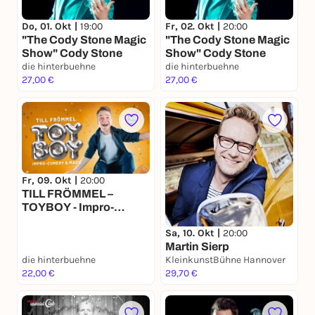
Do, 01. Okt |
19:00
Fr, 02. Okt |
20:00
"The Cody Stone Magic
"The Cody Stone Magic
Show" Cody Stone
Show" Cody Stone
die hinterbuehne
die hinterbuehne
27,00 €
27,00 €
Fr, 09. Okt |
20:00
TILL FRÖMMEL –
TOYBOY - Impro-
Comedy & Magie live!
Sa, 10. Okt |
20:00
(Vorpremiere)
Martin Sierp
die hinterbuehne
KleinkunstBühne Hannover
22,00 €
29,70 €