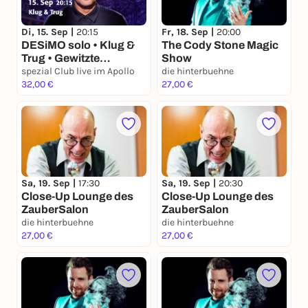
Fr, 18. Sep |
20:00
Di, 15. Sep |
20:15
The Cody Stone Magic
DESiMO solo • Klug &
Show
Trug • Gewitzte
Zauberkunst
spezial Club live im Apollo
die hinterbuehne
32,00 €
27,00 €
Sa, 19. Sep |
17:30
Sa, 19. Sep |
20:30
Close-Up Lounge des
Close-Up Lounge des
ZauberSalon
ZauberSalon
die hinterbuehne
die hinterbuehne
27,00 €
27,00 €