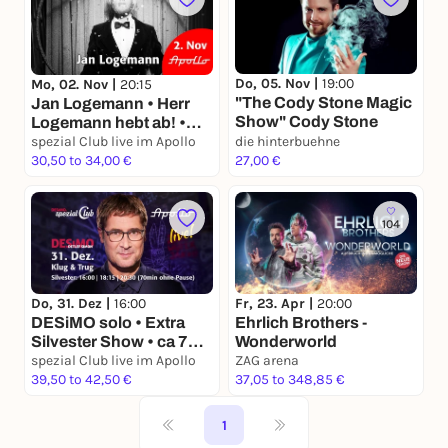
Do, 05. Nov |
19:00
Mo, 02. Nov |
20:15
"The Cody Stone Magic
Jan Logemann • Herr
Show" Cody Stone
Logemann hebt ab! •
Von der magischen
spezial Club live im Apollo
die hinterbuehne
Schönheit der
30,50 to 34,00 €
27,00 €
Täuschung
104
Fr, 23. Apr |
20:00
Do, 31. Dez |
16:00
Ehrlich Brothers -
DESiMO solo • Extra
Wonderworld
Silvester Show • ca 70
Minuten ohne Pause •
spezial Club live im Apollo
ZAG arena
Gewitzte Zauberkunst
39,50 to 42,50 €
37,05 to 348,85 €
1