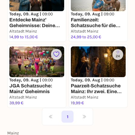
Today, 09. Aug |
09:00
Today, 09. Aug |
09:00
Entdecke Mainz'
Familienzeit:
Geheimnisse: Deine
Schatzsuche für die
Schatzsuche
Altstadt Mainz
ganze Familie in Mainz
Altstadt Mainz
14,99 to 15,00 €
24,99 to 25,00 €
24
Today, 09. Aug |
09:00
Today, 09. Aug |
09:00
JGA Schatzsuche:
Paarzeit-Schatzsuche
Mainz' Geheimnis
Mainz: Ihr zwei. Eine
Altstadt Mainz
Stadt. Eine Mission.
Altstadt Mainz
39,99 €
19,99 €
1
Mainz