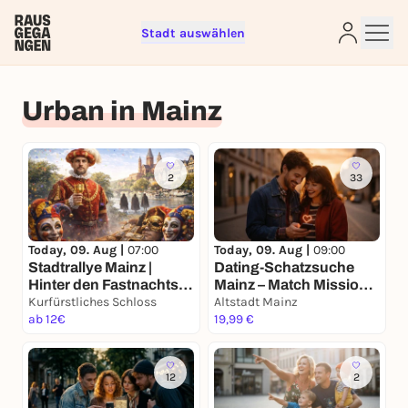
Stadt auswählen
Sign up for free and get started
Urban in Mainz
right away
To like events, follow pages, or participate in
lotteries, you need a free Rausgegangen account.
REGISTER FOR FREE NOW
2
33
You already have an account?
Log in now
Today, 09. Aug |
07:00
Today, 09. Aug |
09:00
Stadtrallye Mainz |
Dating-Schatzsuche
Hinter den Fastnachts-
Mainz – Match Mission
Masken | Mainzer
Kurfürstliches Schloss
für 2
Altstadt Mainz
Zeitreise-Rallye
ab 12€
19,99 €
12
2