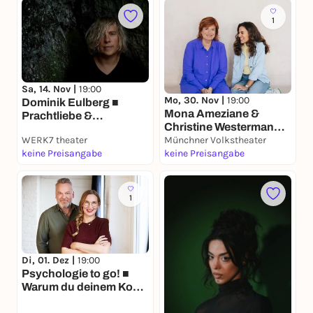
1
Sa, 14. Nov |
19:00
Mo, 30. Nov |
19:00
Dominik Eulberg ■
Mona Ameziane &
Prachtliebe &
Christine Westermann ■
Wunderfakten - Die
WERK7 theater
Wann wusstest du,
Münchner Volkstheater
Biodiversitätsshow
keine Preisangabe
dass es gut wird?
keine Preisangabe
1
Di, 01. Dez |
19:00
Psychologie to go! ■
Warum du deinem Kopf
nicht glauben solltest.