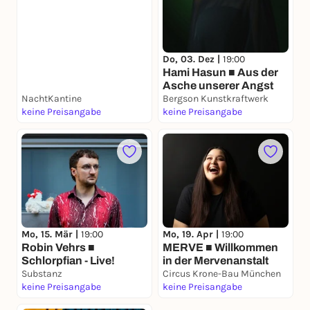
Und deinem Bauch
auch nicht…
Do, 03. Dez |
19:00
Hami Hasun ■ Aus der
Asche unserer Angst
NachtKantine
Bergson Kunstkraftwerk
keine Preisangabe
keine Preisangabe
Mo, 15. Mär |
19:00
Mo, 19. Apr |
19:00
Robin Vehrs ■
MERVE ■ Willkommen
Schlorpfian - Live!
in der Mervenanstalt
Substanz
Circus Krone-Bau München
keine Preisangabe
keine Preisangabe