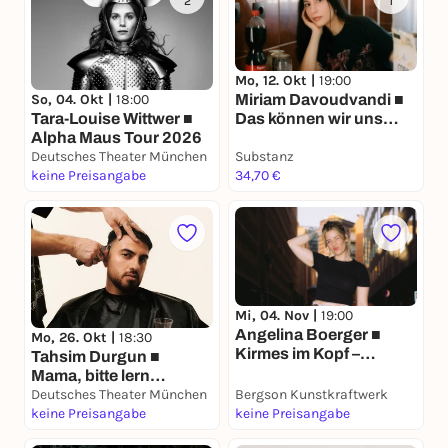
2
1
Mo, 12. Okt |
19:00
So, 04. Okt |
18:00
Miriam Davoudvandi ■
Tara-Louise Wittwer ■
Das können wir uns
Alpha Maus Tour 2026
nicht leisten – Tour
Deutsches Theater München
Substanz
2026
keine Preisangabe
34,70 €
Mi, 04. Nov |
19:00
Angelina Boerger ■
Mo, 26. Okt |
18:30
Kirmes im Kopf –
Tahsim Durgun ■
Normal war nie der Plan
Mama, bitte lern
Deutsch
Deutsches Theater München
Bergson Kunstkraftwerk
keine Preisangabe
keine Preisangabe