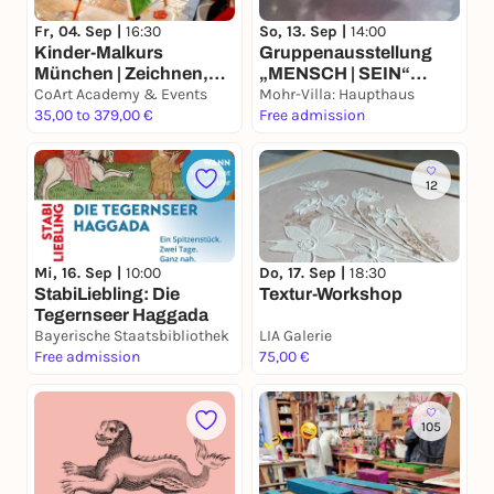
Fr, 04. Sep |
16:30
So, 13. Sep |
14:00
Kinder-Malkurs
Gruppenausstellung
München | Zeichnen,
„MENSCH | SEIN“
Malen & Kreativität für
CoArt Academy & Events
Künstler*innen des
Mohr-Villa: Haupthaus
Kinder (6–13 J.)
35,00 to 379,00 €
Paul-Klinger-
Free admission
Künstlersozialwerk e.V.
12
Mi, 16. Sep |
10:00
Do, 17. Sep |
18:30
StabiLiebling: Die
Textur-Workshop
Tegernseer Haggada
Bayerische Staatsbibliothek
LIA Galerie
Free admission
75,00 €
105