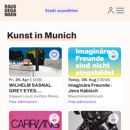
Stadt auswählen
Kunst in Munich
Sign up for free and get started
40
right away
To like events, follow pages, or participate in
lotteries, you need a free Rausgegangen account.
Fr, 24. Apr |
12:00
Today, 08. Aug |
00:00
WILHELM SASNAL.
Imaginäre Freunde -
REGISTER FOR FREE NOW
GREY EYES.
Jens Kabisch
You already have an account?
Log in now
SELECTED WORKS
Espace Louis Vuitton München
MaximiliansForum
FROM THE
Free admission
Free admission
COLLECTION
45
117