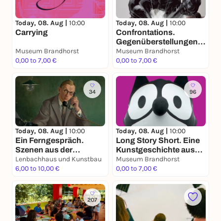
Today, 08. Aug |
10:00
Today, 08. Aug |
10:00
Carrying
Confrontations.
Gegenüberstellungen
Museum Brandhorst
aus der Sammlung
Museum Brandhorst
0,00 to 7,00 €
0,00 to 7,00 €
34
96
Today, 08. Aug |
10:00
Today, 08. Aug |
10:00
Long Story Short. Eine
Ein Ferngespräch.
Kunstgeschichte aus
Szenen aus der
der Sammlung
Weimarer Republik
Lenbachhaus und Kunstbau
Museum Brandhorst
Brandhorst von den
6,00 to 10,00 €
0,00 to 7,00 €
1960er-Jahren bis zur
Gegenwart
207