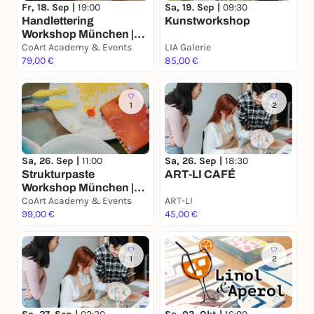
Fr, 18. Sep |
19:00
Sa, 19. Sep |
09:30
Handlettering
Kunstworkshop
Workshop München |
Die Kunst des Schön-
CoArt Academy & Events
LIA Galerie
Schreibens
79,00 €
85,00 €
1
2
Sa, 26. Sep |
11:00
Sa, 26. Sep |
18:30
Strukturpaste
ART-LI CAFÉ
Workshop München |
Minimalistic Art &
CoArt Academy & Events
ART-LI
Texture Painting
99,00 €
45,00 €
1
2