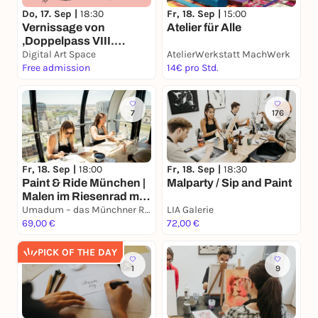
Do, 17. Sep |
18:30
Fr, 18. Sep |
15:00
Vernissage von
Atelier für Alle
‚Doppelpass VIII.
Erdanziehung
Digital Art Space
AtelierWerkstatt MachWerk
Free admission
14€ pro Std.
7
176
Fr, 18. Sep |
18:00
Fr, 18. Sep |
18:30
Paint & Ride München |
Malparty / Sip and Paint
Malen im Riesenrad mit
Prosecco
Umadum – das Münchner Riesenrad
LIA Galerie
69,00 €
72,00 €
PICK OF THE DAY
1
9