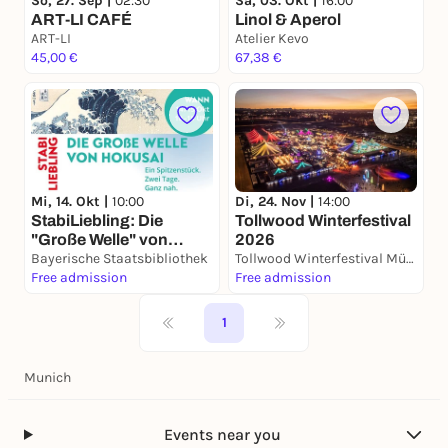
So, 27. Sep |
02:30
Sa, 03. Okt |
16:00
ART-LI CAFÉ
Linol & Aperol
ART-LI
Atelier Kevo
45,00 €
67,38 €
Mi, 14. Okt |
10:00
Di, 24. Nov |
14:00
StabiLiebling: Die
Tollwood Winterfestival
"Große Welle" von
2026
Hokusai
Bayerische Staatsbibliothek
Tollwood Winterfestival München
Free admission
Free admission
1
Munich
Events near you