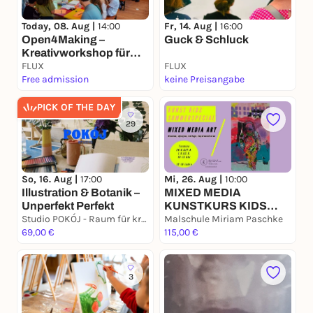
Today, 08. Aug |
14:00
Fr, 14. Aug |
16:00
Open4Making –
Guck & Schluck
Kreativworkshop für
Jung und Alt!
FLUX
FLUX
Free admission
keine Preisangabe
PICK OF THE DAY
29
So, 16. Aug |
17:00
Mi, 26. Aug |
10:00
Illustration & Botanik –
MIXED MEDIA
Unperfekt Perfekt
KUNSTKURS KIDS
Studio POKÓJ - Raum für kreative Workshops
Sommerferien Malkurs
Malschule Miriam Paschke
69,00 €
115,00 €
3