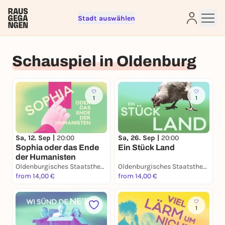
Stadt auswählen
Schauspiel in Oldenburg
Sign up for free and get started
right away
To like events, follow pages, or participate in
lotteries, you need a free Rausgegangen account.
1
1
REGISTER FOR FREE NOW
You already have an account?
Log in now
Sa, 12. Sep |
20:00
Sa, 26. Sep |
20:00
Sophia oder das Ende
Ein Stück Land
der Humanisten
Oldenburgisches Staatstheater
Oldenburgisches Staatstheater
from 14,00 €
from 14,00 €
1