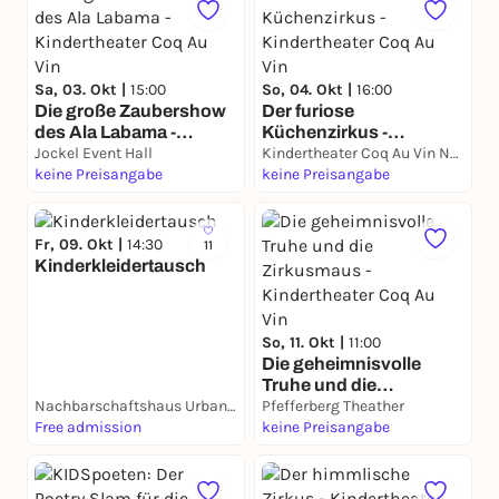
Sa, 03. Okt |
15:00
So, 04. Okt |
16:00
Die große Zaubershow
Der furiose
des Ala Labama -
Küchenzirkus -
Kindertheater Coq Au
Jockel Event Hall
Kindertheater Coq Au
Kindertheater Coq Au Vin Neukölln
Vin
keine Preisangabe
Vin
keine Preisangabe
Fr, 09. Okt |
14:30
11
Kinderkleidertausch
So, 11. Okt |
11:00
Die geheimnisvolle
Truhe und die
Nachbarschaftshaus Urbanstraße
Zirkusmaus -
Pfefferberg Theather
Free admission
Kindertheater Coq Au
keine Preisangabe
Vin