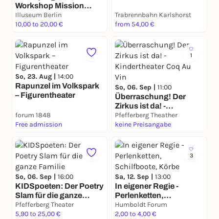
Workshop Mission
Druckwellen
Illuseum Berlin
Trabrennbahn Karlshorst
10,00 to 20,00 €
from 54,00 €
1
So, 23. Aug |
14:00
Rapunzel im Volkspark
So, 06. Sep |
11:00
– Figurentheater
Überraschung! Der
Zirkus ist da! -
forum 1848
Kindertheater Coq Au
Pfefferberg Theather
Free admission
Vin
keine Preisangabe
3
So, 06. Sep |
16:00
Sa, 12. Sep |
13:00
KIDSpoeten: Der Poetry
In eigener Regie -
Slam für die ganze
Perlenketten,
Familie
Pfefferberg Theater
Schilfboote, Körbe
Humboldt Forum
5,90 to 25,00 €
2,00 to 4,00 €