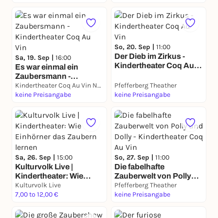
So, 20. Sep |
11:00
Der Dieb im Zirkus -
Sa, 19. Sep |
16:00
Kindertheater Coq Au
Es war einmal ein
Vin
Zaubersmann -
Kindertheater Coq Au
Kindertheater Coq Au Vin Neukölln
Pfefferberg Theather
Vin
keine Preisangabe
keine Preisangabe
Sa, 26. Sep |
15:00
So, 27. Sep |
11:00
Kulturvolk Live |
Die fabelhafte
Kindertheater: Wie
Zauberwelt von Polly
Einhörner das Zaubern
Kulturvolk Live
und Dolly -
Pfefferberg Theather
lernen
7,00 to 12,00 €
Kindertheater Coq Au
keine Preisangabe
Vin