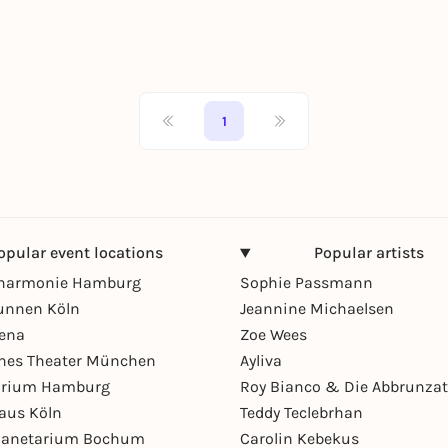
1
opular event locations
Popular artists
lharmonie Hamburg
Sophie Passmann
unnen Köln
Jeannine Michaelsen
rena
Zoe Wees
hes Theater München
Ayliva
arium Hamburg
Roy Bianco & Die Abbrunzat
aus Köln
Teddy Teclebrhan
Planetarium Bochum
Carolin Kebekus