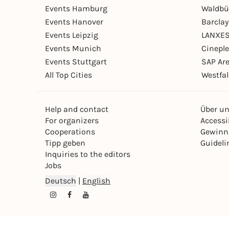
Events Hamburg
Waldbü
Events Hanover
Barcla
Events Leipzig
LANXES
Events Munich
Cinepl
Events Stuttgart
SAP Ar
All Top Cities
Westfal
Help and contact
Über u
For organizers
Accessib
Cooperations
Gewinn
Tipp geben
Guideli
Inquiries to the editors
Jobs
Deutsch
|
English