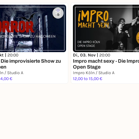
9
kt |
20:00
Di, 03. Nov |
20:00
- Die improvisierte Show zu
Impro macht sexy - Die Impr
een
Open Stage
n / Studio A
Impro Köln / Studio A
24,00 €
12,00 to 15,00 €