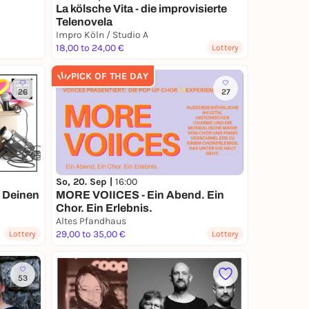
La kölsche Vita - die improvisierte
Telenovela
Impro Köln / Studio A
18,00 to 24,00 €
Lottery
PICK OF THE DAY
26
27
So, 20. Sep |
16:00
 Deinen
MORE VOIICES - Ein Abend. Ein
Chor. Ein Erlebnis.
Altes Pfandhaus
29,00 to 35,00 €
Lottery
Lottery
53