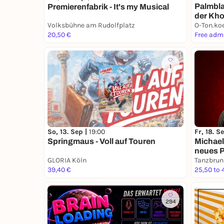
Palmblat
Premierenfabrik - It's my Musical
der Kho
Volksbühne am Rudolfplatz
Kapstad
20,50 €
Free adm
1
So, 13. Sep |
19:00
Fr, 18. S
Springmaus - Voll auf Touren
Michael
neues 
GLORIA Köln
Tanzbrun
39,40 €
25,50 to 
294