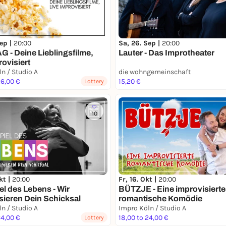
Sep |
20:00
Sa, 26. Sep |
20:00
 - Deine Lieblingsfilme,
Lauter - Das Improtheater
rovisiert
n / Studio A
die wohngemeinschaft
26,00 €
15,20 €
Lottery
10
kt |
20:00
Fr, 16. Okt |
20:00
el des Lebens - Wir
BÜTZJE - Eine improvisierte
sieren Dein Schicksal
romantische Komödie
n / Studio A
Impro Köln / Studio A
24,00 €
18,00 to 24,00 €
Lottery