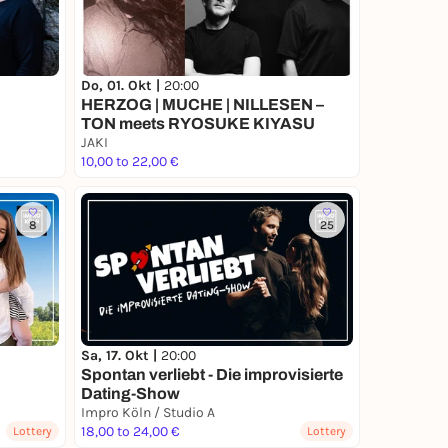
Do, 01. Okt |
20:00
HERZOG | MUCHE | NILLESEN –
TON meets RYOSUKE KIYASU
JAKI
10,00 to 22,00 €
8
25
Sa, 17. Okt |
20:00
Spontan verliebt - Die improvisierte
Dating-Show
Impro Köln / Studio A
18,00 to 24,00 €
Lottery
Lottery