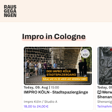
Impro in Cologne
472
Today, 09. Aug |
15:00
Today, 0
IMPRO KÖLN - Stadtspaziergänge
🐺 Werw
Shenan
Impro Köln / Studio A
Shenani
18,00 to 24,00 €
Teilnahm