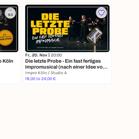
83
Fr, 20. Nov |
20:00
o Köln
Die letzte Probe - Ein fast fertiges
Impromusical (nach einer Idee von
Ubeyde Cimenen)
Impro Köln / Studio A
18,00 to 24,00 €