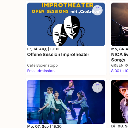
11
Fr, 14. Aug |
19:30
Mo, 24. 
Offene Session Improtheater
NICA li
Songs
Café Boxenstopp
GREEN 
Free admission
8,00 to 1
9
Di, 08. S
Mo, 07. Sep |
19:30