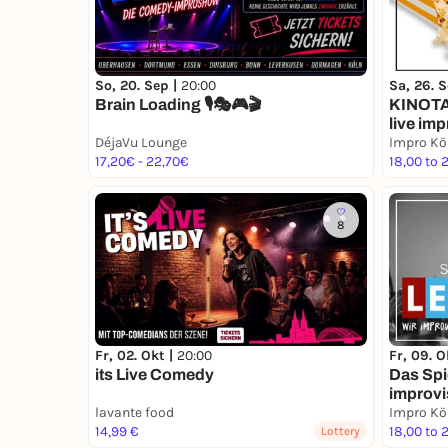
So, 20. Sep |
20:00
Sa, 26. 
Brain Loading 🎙️🎭🎮🎬
KINOTAG
live imp
DéjaVu Lounge
Impro Köl
17,20€ - 22,70€
18,00 to 
8
Fr, 02. Okt |
20:00
Fr, 09. O
its Live Comedy
Das Spi
improvi
lavante food
Impro Köl
14,99 €
18,00 to 
Lottery