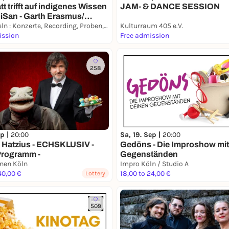
t trifft auf indigenes Wissen
JAM- & DANCE SESSION
iSan - Garth Erasmus/
t & Andreas O. Hirsch/ Köln
O-Ton.koeln : Konzerte, Recording, Proben, Events
Kulturraum 405 e.V.
ission
Free admission
258
ep |
20:00
Sa, 19. Sep |
20:00
 Hatzius - ECHSKLUSIV -
Gedöns - Die Improshow mit
Programm -
Gegenständen
nen Köln
Impro Köln / Studio A
40,00 €
18,00 to 24,00 €
Lottery
509