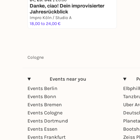
Danke, ciao! Dein improvisierter
Jahresrückblick
Impro Köln / Studio A
18,00 to 24,00 €
Cologne
Events near you
P
Events Berlin
Elbphi
Events Bonn
Tanzbr
Events Bremen
Uber A
Events Cologne
Deutsc
Events Dortmund
Planet
Events Essen
Bootsh
Events Frankfurt
Zeiss 