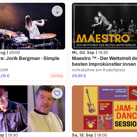
9
Aug |
20:00
Mi, 02. Sep |
19:30
ve: Jorik Bergman - Simple
Maestro ™ - Der Wettstreit d
besten Improkünstler:innen
ROOM
Volksbühne am Rudolfplatz
0,00 €
29,90 €
Lottery
ep |
19:30
Sa, 12. Sep |
18:00