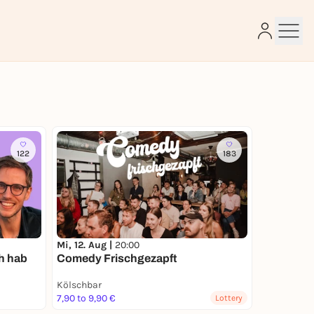
e
122
183
Mi, 12. Aug |
20:00
h hab
Comedy Frischgezapft
Kölschbar
7,90 to 9,90 €
Lottery