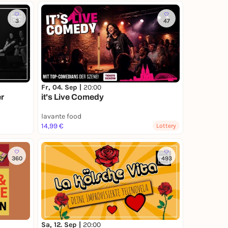
3
47
Fr, 04. Sep |
20:00
er
it's Live Comedy
lavante food
14,99 €
Lottery
360
493
Sa, 12. Sep |
20:00