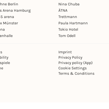
hne Berlin
Nina Chuba
ys Arena Hamburg
ÄTNA
S arena
Trettmann
ex Münster
Paula Hartmann
ena
Tokio Hotel
enhalle
Tom Odell
ns
Imprint
ility
Privacy Policy
spiele
Privacy policy (App)
ne
Cookie Settings
Terms & Conditions