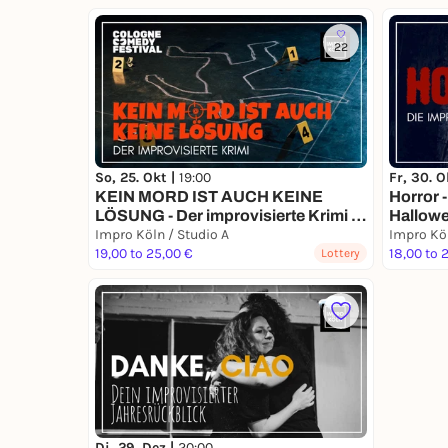
22
So, 25. Okt |
19:00
Fr, 30. O
KEIN MORD IST AUCH KEINE
Horror 
LÖSUNG - Der improvisierte Krimi |
Hallow
Cologne Comedy Festival
Impro Köln / Studio A
Impro Köl
19,00 to 25,00 €
18,00 to 
Lottery
Di, 29. Dez |
20:00