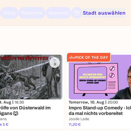
Stadt auswählen
Today
Tomorrow
Weekend
Sign up for free and get started right away
PICK OF THE DAY
To like events, follow pages, or participate in lotteries, you need a fre
Rausgegangen account.
3
REGISTER FOR FREE NOW
You already have an account?
Log in now
Tomorrow, 10. Aug |
20:00
9. Aug |
16:30
Impro Stand-up Comedy - Ic
ölfe von Düsterwald im
da mal nichts vorbereitet
igans 🐺
gans
Joode Lade
e 5 €
11,20 €