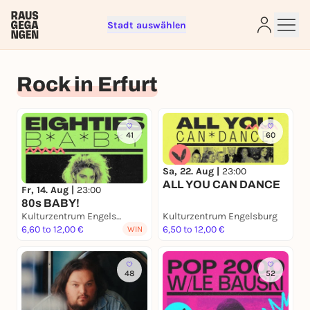
Stadt auswählen
Rock in Erfurt
Sign up for free and get started
right away
41
60
To like events, follow pages, or participate in
lotteries, you need a free Rausgegangen account.
Sa, 22. Aug |
23:00
REGISTER FOR FREE NOW
ALL YOU CAN DANCE
Fr, 14. Aug |
23:00
80s BABY!
You already have an account?
Log in now
Kulturzentrum Engelsburg
Kulturzentrum Engelsburg
6,60 to 12,00 €
6,50 to 12,00 €
WIN
48
52