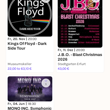
Fr, 20. Nov |
20:00
Kings Of Floyd - Dark
Side Tour
Fr, 11. Dez |
20:00
J.B.O. - Blast Christmas
2026
Museumskeller
Stadtgarten Erfurt
22,00 to 63,10 €
43,00 €
1
Fr, 04. Jun |
18:30
MONO INC. Symphonic