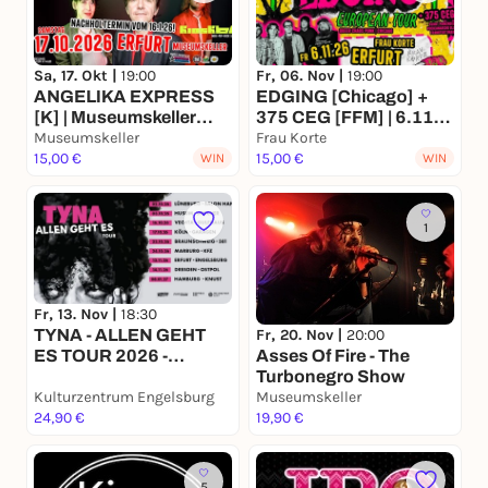
Sa, 17. Okt |
19:00
Fr, 06. Nov |
19:00
ANGELIKA EXPRESS
EDGING [Chicago] +
[K] | Museumskeller
375 CEG [FFM] | 6.11.
Erfurt
Museumskeller
26 Frau Korte Erfurt
Frau Korte
15,00 €
15,00 €
WIN
WIN
1
Fr, 13. Nov |
18:30
Fr, 20. Nov |
20:00
TYNA - ALLEN GEHT
Asses Of Fire - The
ES TOUR 2026 -
Turbonegro Show
Engelsburg, Erfurt
Kulturzentrum Engelsburg
Museumskeller
24,90 €
19,90 €
5