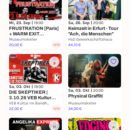
Mi, 23. Sep |
19:00
Sa, 26. Sep |
20:00
FRUSTRATION [Paris]
Keimzeit in Erfurt - Tour
+ WARM EXIT
"Ach, die Menschen"
[Brussels] | 23.9.26
Museumskeller
HsD Gewerkschaftshaus
Museumskeller Erfurt
20,00 €
44,10 €
WIN
9
Sa, 03. Okt |
19:00
Sa, 03. Okt |
20:00
DIE SKEPTIKER |
Physical Graffiti
3.10.26 VEB Kultur
Erfurt
VEB Kultur im Bandhaus Erfurt
Museumskeller
22,00 €
34,00 €
WIN
17
6