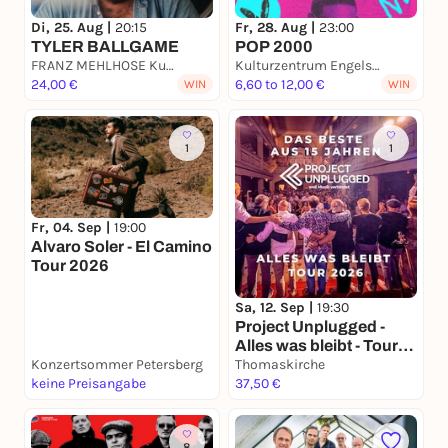
Di, 25. Aug |
20:15
Fr, 28. Aug |
23:00
TYLER BALLGAME
POP 2000
FRANZ MEHLHOSE Kultur & Café
Kulturzentrum Engelsburg
24,00 €
6,60 to 12,00 €
WIN
WIN
1
1
Fr, 04. Sep |
19:00
Alvaro Soler - El Camino
Tour 2026
Sa, 12. Sep |
19:30
Project Unplugged -
Alles was bleibt - Tour
Konzertsommer Petersberg
2026
Thomaskirche
keine Preisangabe
37,50 €
8