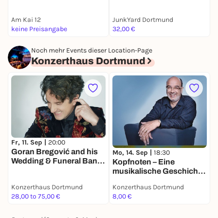
Phoenixsee 🍦
Am Kai 12
JunkYard Dortmund
J
keine Preisangabe
32,00 €
3
Noch mehr Events dieser Location-Page
Konzerthaus Dortmund
F
G
Fr, 11. Sep |
20:00
a
Goran Bregović and his
Mo, 14. Sep |
18:30
O
Wedding & Funeral Band |
Kopfnoten – Eine
Der König des Balkan-
musikalische Geschichte
Brass mit seiner Band für
Amerikas | Aus der Alten
Konzerthaus Dortmund
Konzerthaus Dortmund
K
alle Gelegenheiten
in die Neue Welt – Die
28,00 to 75,00 €
8,00 €
2
Anfänge