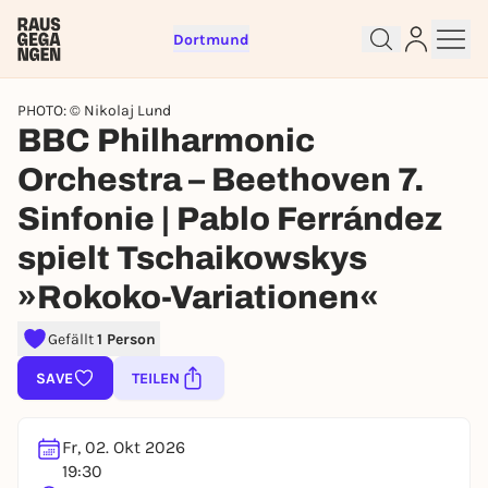
Dortmund
PHOTO: © Nikolaj Lund
BBC Philharmonic
Orchestra – Beethoven 7.
Sinfonie | Pablo Ferrández
Sign up for free and get started
right away
spielt Tschaikowskys
To like events, follow pages, or participate in
»Rokoko-Variationen«
lotteries, you need a free Rausgegangen account.
REGISTER FOR FREE NOW
Gefällt
1 Person
You already have an account?
Log in now
SAVE
TEILEN
Fr, 02. Okt 2026
19:30