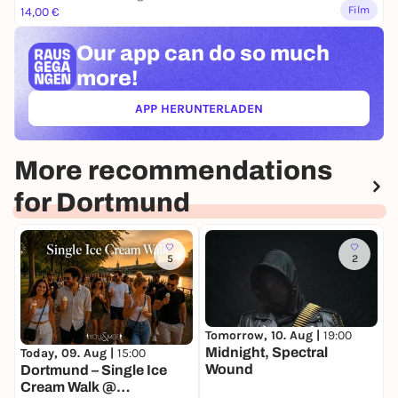
Film
14,00 €
Our app can
do so much
more!
APP HERUNTERLADEN
(ÖFFNET IN NEUEM TAB)
More recommendations
for Dortmund
5
2
D
Tomorrow, 10. Aug |
19:00
G
Midnight, Spectral
Today, 09. Aug |
15:00
O
Wound
Dortmund – Single Ice
S
Cream Walk @