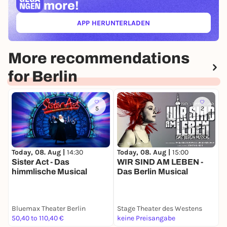
more!
APP HERUNTERLADEN
(ÖFFNET IN NEUEM TAB)
More recommendations
for Berlin
5
2
Today, 08. Aug |
14:30
Today, 08. Aug |
15:00
T
Sister Act - Das
WIR SIND AM LEBEN -
himmlische Musical
Das Berlin Musical
Bluemax Theater Berlin
Stage Theater des Westens
L
50,40 to 110,40 €
keine Preisangabe
f