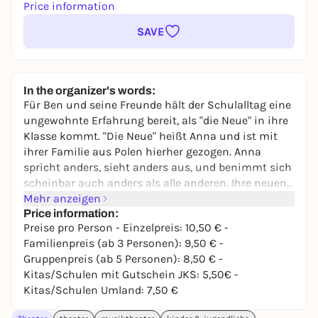
Price information
SAVE
In the organizer's words:
Für Ben und seine Freunde hält der Schulalltag eine
ungewohnte Erfahrung bereit, als "die Neue" in ihre
Klasse kommt. "Die Neue" heißt Anna und ist mit
ihrer Familie aus Polen hierher gezogen. Anna
spricht anders, sieht anders aus, und benimmt sich
scheinbar auch anders als alle anderen. Ihre neuen
Mitschüler begegnen ihr mit gemischten Gefühlen -
Mehr anzeigen
einer Mixtur aus Ablehnung und Neugier.
Price information:
Preise pro Person - Einzelpreis: 10,50 € -
Familienpreis (ab 3 Personen): 9,50 € -
So geht es auch Ben. Einerseits fühlt er sich zu
Gruppenpreis (ab 5 Personen): 8,50 € -
Anna hingezogen, andererseits findet auch er
Kitas/Schulen mit Gutschein JKS: 5,50€ -
einiges an ihr befremdlich. Als sie von seinen
Kitas/Schulen Umland: 7,50 €
Freunden geärgert wird, verteidigt Ben sie. Und
schon heißt es "Ben liebt Anna". Zuerst wehrt er sich