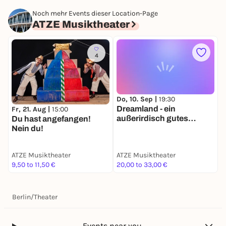
Noch mehr Events dieser Location-Page
ATZE Musiktheater
4
Do, 10. Sep |
19:30
S
Dreamland - ein
K
Fr, 21. Aug |
15:00
außerirdisch gutes
S
Du hast angefangen!
Musical
Nein du!
ATZE Musiktheater
ATZE Musiktheater
A
9,50 to 11,50 €
20,00 to 33,00 €
6
Berlin
/
Theater
Events near you