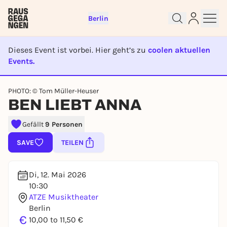
Berlin
Dieses Event ist vorbei. Hier geht’s zu
coolen aktuellen
Events.
Sign up for free and get started
EVENT IST BEENDET
right away
PHOTO: © Tom Müller-Heuser
BEN LIEBT ANNA
To like events, follow pages, or participate in
lotteries, you need a free Rausgegangen account.
Gefällt
9 Personen
REGISTER FOR FREE NOW
SAVE
TEILEN
You already have an account?
Log in now
Di, 12. Mai 2026
10:30
ATZE Musiktheater
Berlin
€
10,00 to 11,50 €