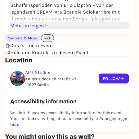
Schaffensperioden von Eric Clapton – von der
legendären CREAM-Ära über die Solokarriere mit
ihren bis heute ikonischen Songs - 'plugged' und
'unplugged'
Mehr anzeigen
Concerts & Music
rock
https://clapton-forever.jimdosite.com/
Das ist mein Event
https://facebook.com/profile.php?
Hilfe und Kontakt zu diesem Event
id=61575025207570
Location
https://youtu.be/34xsLCFitY
https://instagram.com/_julian_eversole_?
ART Stalker
igsh=eWE3bnR3NTRxZTRs
FOLLOW
Kaiser-Friedrich-Straße 67
10627 Berlin
Donnerstag 21. Mai 2026
Start 20 Uhr
Einlass 19 Uhr
Accessibility information
Ticket: VVK 16 € / AK 20 €
We don't have any accessibility information for this event.
You can find everything about accessibility at Rausgegangen
Tickets gibt es auch zu den Öffnungszeiten an der
here
.
Bar im ART Stalker, hier fallen bei Barzahlung keine
zusätzlichen online Gebühren an.
You might enjoy this as well?