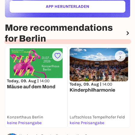
APP HERUNTERLADEN
(ÖFFNET IN NEUEM TAB)
More recommendations
for Berlin
7
Today, 09. Aug |
14:00
T
Today, 09. Aug |
14:00
Mäuse auf dem Mond
S
Kinderphilharmonie
Konzerthaus Berlin
Luftschloss Tempelhofer Feld
T
keine Preisangabe
keine Preisangabe
2