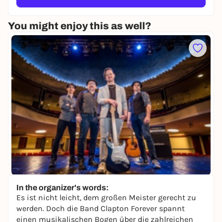
You might enjoy this as well?
Fr, 20. Nov |
20:00
In the organizer's words:
Clapton Experience
Es ist nicht leicht, dem großen Meister gerecht zu
Klubhaus Ludwigsfelde
werden. Doch die Band Clapton Forever spannt
25,40 €
einen musikalischen Bogen über die zahlreichen