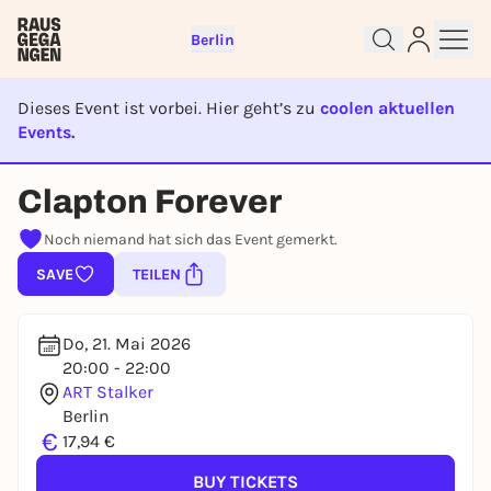
Berlin
Dieses Event ist vorbei. Hier geht’s zu
coolen aktuellen
Events.
EVENT IST BEENDET
Sign up for free and get started
Clapton Forever
right away
Noch niemand hat sich das Event gemerkt.
To like events, follow pages, or participate in
lotteries, you need a free Rausgegangen account.
SAVE
TEILEN
REGISTER FOR FREE NOW
You already have an account?
Log in now
Do, 21. Mai 2026
20:00 - 22:00
ART Stalker
Berlin
€
17,94 €
BUY TICKETS