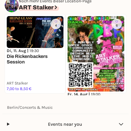
Noch mehr Events dieser Location-Page
ART Stalker
4
6
Di, 11. Aug |
19:30
M
Die Rickenbackers
F
Session
O
ART Stalker
A
7,00 to 8,50 €
F
Fr, 14. Aug |
19:00
Dakil Berlin Friends -
Indie-Disco-Rock
Berlin
/
Concerts & Music
ART Stalker
16,85 €
Events near you