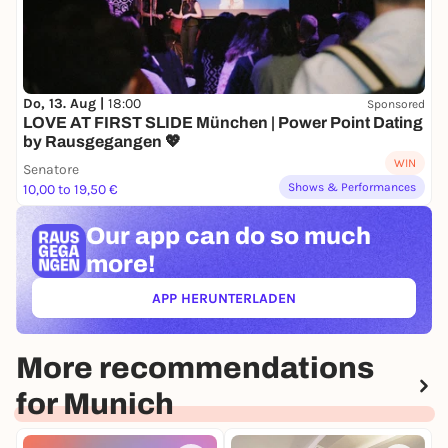
Do, 13. Aug |
18:00
Sponsored
LOVE AT FIRST SLIDE München | Power Point Dating
by Rausgegangen 💖
WIN
Senatore
Shows & Performances
10,00 to 19,50 €
Our app can
do so much
more!
APP HERUNTERLADEN
(ÖFFNET IN NEUEM TAB)
More recommendations
for Munich