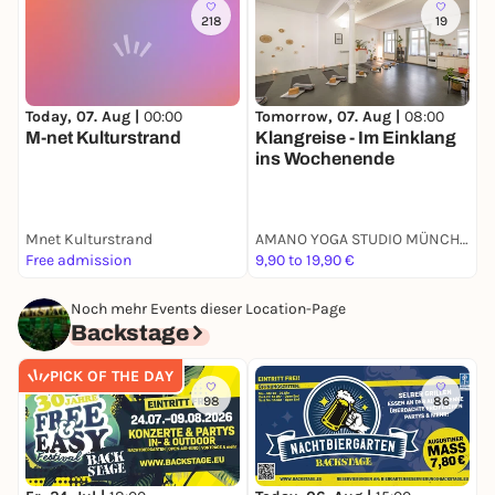
218
19
Today, 07. Aug |
00:00
Tomorrow, 07. Aug |
08:00
T
M-net Kulturstrand
Klangreise - Im Einklang
S
ins Wochenende
D
Mnet Kulturstrand
AMANO YOGA STUDIO MÜNCHEN
B
Free admission
9,90 to 19,90 €
1
Noch mehr Events dieser Location-Page
Backstage
PICK OF THE DAY
98
86