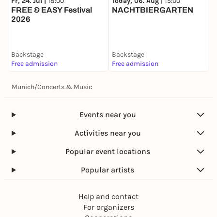
Fr, 24. Jul |
18:00
Today, 06. Aug |
15:00
T
FREE & EASY Festival
NACHTBIERGARTEN
2026
Backstage
Backstage
B
Free admission
Free admission
F
Munich
/
Concerts & Music
Events near you
Activities near you
Popular event locations
Popular artists
Help and contact
For organizers