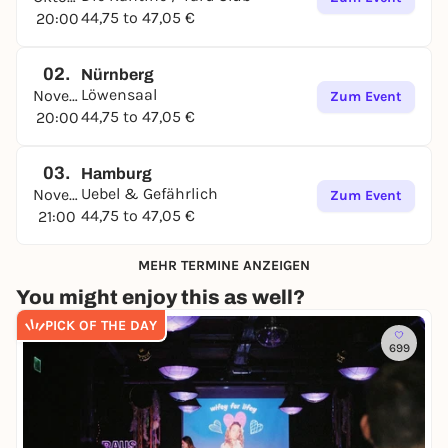
44,75 to 47,05 €
20:00
02.
Nürnberg
Löwensaal
November
Zum Event
44,75 to 47,05 €
20:00
03.
Hamburg
Uebel & Gefährlich
November
Zum Event
44,75 to 47,05 €
21:00
MEHR TERMINE ANZEIGEN
You might enjoy this as well?
PICK OF THE DAY
699