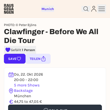
Munich
PHOTO: © Peter Bjöns
Clawfinger - Before We All
Die Tour
Sign up for free and get started
Gefällt
1 Person
right away
To like events, follow pages, or participate in
SAVE
TEILEN
lotteries, you need a free Rausgegangen account.
REGISTER FOR FREE NOW
Do, 22. Okt 2026
You already have an account?
Log in now
20:00 - 22:00
5 more Shows
Backstage
München
€
44,75 to 47,05 €