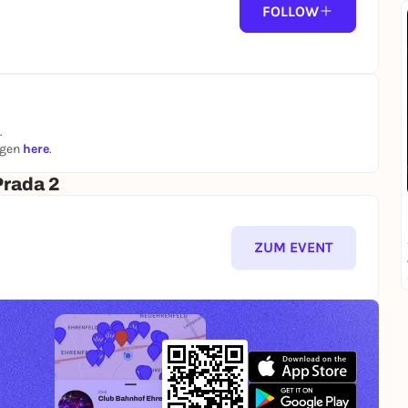
FOLLOW
.
ngen
here
.
Prada 2
ZUM EVENT