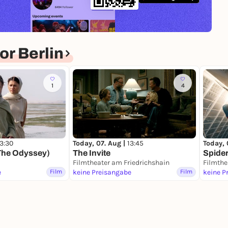
r Berlin
1
4
13:30
Today, 07. Aug |
13:45
Today, 
The Odyssey)
The Invite
Spide
Filmtheater am Friedrichshain
Filmthe
e
Film
keine Preisangabe
Film
keine P