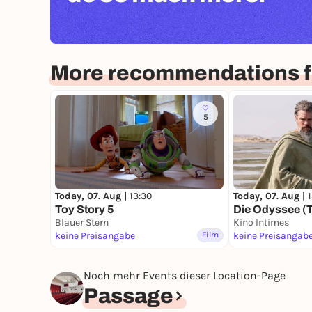
More recommendations fo
5
Today, 07. Aug |
13:30
Today, 07. Aug |
Toy Story 5
Die Odyssee (
Blauer Stern
Kino Intimes
keine Preisangabe
Film
keine Preisangab
Noch mehr Events dieser Location-Page
Passage