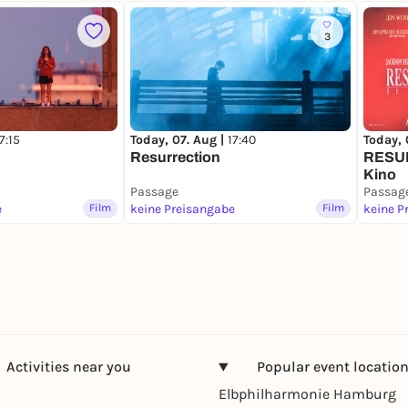
3
7:15
Today, 07. Aug |
17:40
Today, 
Resurrection
RESUR
Kino
Passage
Passag
e
Film
keine Preisangabe
Film
keine P
Activities near you
Popular event locatio
Elbphilharmonie Hamburg