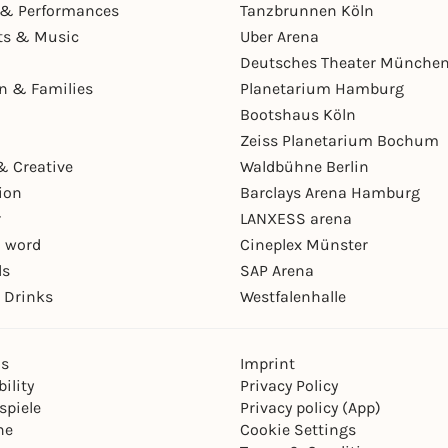
& Performances
Tanzbrunnen Köln
ts & Music
Uber Arena
Deutsches Theater Münche
en & Families
Planetarium Hamburg
Bootshaus Köln
Zeiss Planetarium Bochum
& Creative
Waldbühne Berlin
ion
Barclays Arena Hamburg
r
LANXESS arena
 word
Cineplex Münster
ls
SAP Arena
 Drinks
Westfalenhalle
ns
Imprint
ility
Privacy Policy
spiele
Privacy policy (App)
ne
Cookie Settings