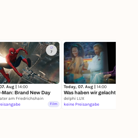
7
14
07. Aug |
14:00
Today, 07. Aug |
14:00
r-Man: Brand New Day
Was haben wir gelacht
ater am Friedrichshain
delphi LUX
reisangabe
Film
keine Preisangabe
Film