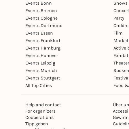
Events Bonn
Shows 
Events Bremen
Concer
Events Cologne
Party
Events Dortmund
Childr
Events Essen
Film
Events Frankfurt
Market
Events Hamburg
Active 
Events Hanover
Exhibit
Events Leipzig
Theate
Events Munich
Spoken
Events Stuttgart
Festiva
All Top Cities
Food &
Help and contact
Über u
For organizers
Accessib
Cooperations
Gewinn
Tipp geben
Guideli