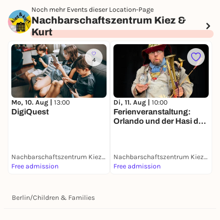
Noch mehr Events dieser Location-Page
Nachbarschaftszentrum Kiez &
Kurt
4
Mo, 10. Aug |
13:00
Di, 11. Aug |
10:00
D
DigiQuest
Ferienveranstaltung:
E
Orlando und der Hasi des
S
Todes
Nachbarschaftszentrum Kiez & Kurt
Nachbarschaftszentrum Kiez & Kurt
Free admission
Free admission
F
Berlin
/
Children & Families