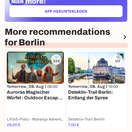
more!
APP HERUNTERLADEN
(ÖFFNET IN NEUEM TAB)
More recommendations
for Berlin
523
122
Tomorrow, 08. Aug |
06:00
Tomorrow, 08. Aug |
10:00
T
Auroras Magischer
Detektiv-Trail Berlin:
Würfel - Outdoor Escape
Entlang der Spree
K
für Familien
E
Litfaß-Platz - Maranja Adventure Club
Detektiv-Trail Berlin
29,00 €
7,00 €
k