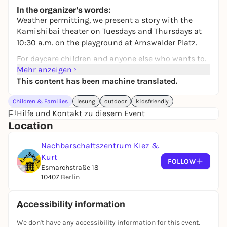
Free admission
In the organizer's words:
Weather permitting, we present a story with the
Kamishibai theater on Tuesdays and Thursdays at
10:30 a.m. on the playground at Arnswalder Platz.
For daycare children and anyone else who wants to.
Mehr anzeigen
This content has been machine translated.
Children & Families
lesung
outdoor
kidsfriendly
Hilfe und Kontakt zu diesem Event
Location
Nachbarschaftszentrum Kiez &
Kurt
FOLLOW
Esmarchstraße 18
10407 Berlin
Accessibility information
We don't have any accessibility information for this event.