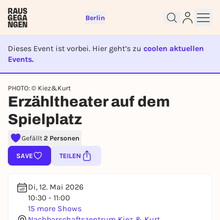
Berlin
Dieses Event ist vorbei. Hier geht’s zu
coolen aktuellen
Events.
EVENT IST BEENDET
PHOTO: © Kiez&Kurt
Sign up for free and get started
Erzähltheater auf dem
right away
Spielplatz
To like events, follow pages, or participate in
lotteries, you need a free Rausgegangen account.
Gefällt
2 Personen
REGISTER FOR FREE NOW
SAVE
TEILEN
You already have an account?
Log in now
Di, 12. Mai 2026
10:30 - 11:00
15 more Shows
Nachbarschaftszentrum Kiez & Kurt