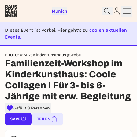
Munich
Dieses Event ist vorbei. Hier geht’s zu
coolen aktuellen
Events.
EVENT IST BEENDET
PHOTO: © Mixt Kinderkunsthaus gGmbH
Familienzeit-Workshop im
Sign up for free and get started
right away
Kinderkunsthaus: Coole
To like events, follow pages, or participate in
Collagen I Für 3- bis 6-
lotteries, you need a free Rausgegangen account.
Jährige mit erw. Begleitung
REGISTER FOR FREE NOW
You already have an account?
Log in now
Gefällt
3 Personen
SAVE
TEILEN