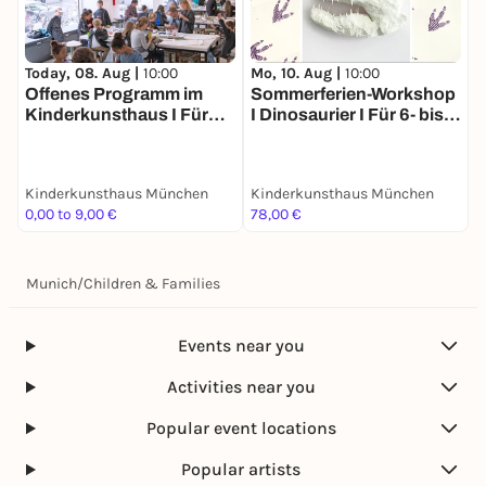
Today, 08. Aug |
10:00
Mo, 10. Aug |
10:00
D
Offenes Programm im
Sommerferien-Workshop
Kinderkunsthaus I Für
I Dinosaurier I Für 6- bis
I
Kinder aller Altersstufen
10-Jährige
b
mit erwachsener
Begleitung
Kinderkunsthaus München
Kinderkunsthaus München
K
0,00 to 9,00 €
78,00 €
7
Munich
/
Children & Families
Events near you
Activities near you
Popular event locations
Popular artists