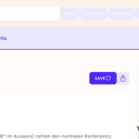
Today
Tomorrow
Weekend
nts.
Sign up for free and get started right away
To like events, follow pages, or participate in lotteries, you need a fre
ST BEENDET
Rausgegangen account.
REGISTER FOR FREE NOW
You already have an account?
Log in now
SAVE
B“ im Ausweis) zahlen den normalen Kartenpreis.