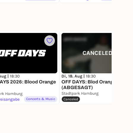
666
CANCELED
 Aug |
18:30
Di, 18. Aug |
18:30
AYS 2026: Blood Orange
OFF DAYS: Blod Orange
(ABGESAGT)
Stadtpark Hamburg
ark Hamburg
reisangabe
Concerts & Music
Festivals
Canceled