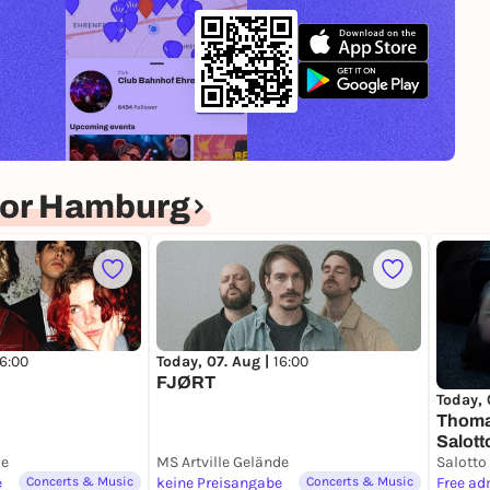
for Hamburg
16:00
Today, 07. Aug |
16:00
FJØRT
Today, 
Thomas
Salott
de
MS Artville Gelände
Salotto
e
Concerts & Music
keine Preisangabe
Concerts & Music
Free ad