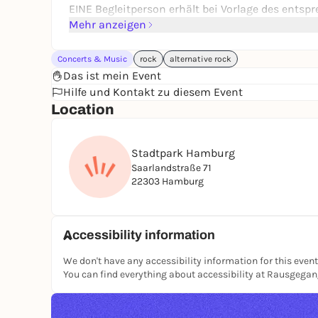
EINE Begleitperson erhält bei Vorlage des entsp
Rollipodestes nur mit einem als Rolliplatz geke
Mehr anzeigen
Rollstuhlnutzende (mit „B“ im Ausweis) buchen 
zwischen 10-18 Uhr).
Concerts & Music
rock
alternative rock
Das ist mein Event
Hilfe und Kontakt zu diesem Event
Location
Stadtpark Hamburg
Saarlandstraße 71
22303 Hamburg
Accessibility information
We don't have any accessibility information for this event
You can find everything about accessibility at Rausgega