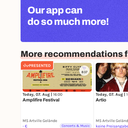
Our app can
do so much more!
More recommendations 
PRESENTED
837
Today, 07. Aug |
16:00
Today, 07. Aug |
Amplifire Festival
Artio
MS Artville Gelände
MS Artville Gelän
- €
Concerts & Music
keine Preisangab