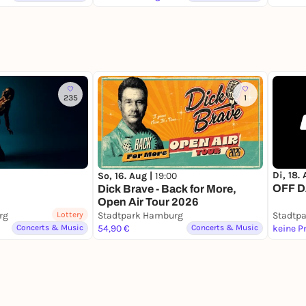
235
1
Di, 18.
So, 16. Aug |
19:00
OFF D
Dick Brave - Back for More,
Open Air Tour 2026
rg
Lottery
Stadtpark Hamburg
Stadtp
Concerts & Music
54,90 €
Concerts & Music
keine P