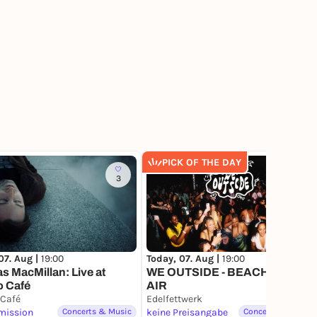
PICK OF THE DAY
3
44
07. Aug |
19:00
Today, 07. Aug |
19:00
 MacMillan: Live at
WE OUTSIDE - BEACH OPEN
o Café
AIR
 Café
Edelfettwerk
mission
Concerts & Music
keine Preisangabe
Concerts & Music