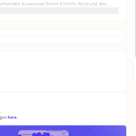
rechenden Ausweises freien Eintritt. Nutzung des
nnzeichneten Ticket.
ihre Tickets telefonisch unter 040-4132260 (Mo-Fr,
.
ngen
here
.