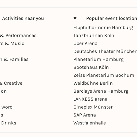
Activities near you
Popular event locatio
Elbphilharmonie Hamburg
& Performances
Tanzbrunnen Köln
ts & Music
Uber Arena
Deutsches Theater Münche
en & Families
Planetarium Hamburg
Bootshaus Köln
Zeiss Planetarium Bochum
& Creative
Waldbühne Berlin
ion
Barclays Arena Hamburg
r
LANXESS arena
 word
Cineplex Münster
ls
SAP Arena
 Drinks
Westfalenhalle