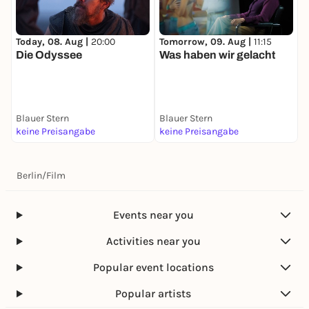
Today, 08. Aug |
20:00
Tomorrow, 09. Aug |
11:15
T
Die Odyssee
Was haben wir gelacht
P
Blauer Stern
Blauer Stern
B
keine Preisangabe
keine Preisangabe
k
Berlin
/
Film
Events near you
Activities near you
Popular event locations
Popular artists