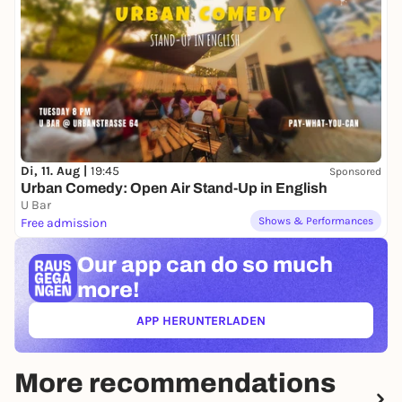
Di, 11. Aug |
19:45
Sponsored
Urban Comedy: Open Air Stand-Up in English
U Bar
Shows & Performances
Free admission
Our app can
do so much
more!
APP HERUNTERLADEN
(ÖFFNET IN NEUEM TAB)
More recommendations