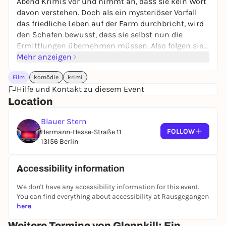
Abend Krimis vor und nimmt an, dass sie kein Wort
davon verstehen. Doch als ein mysteriöser Vorfall
das friedliche Leben auf der Farm durchbricht, wird
den Schafen bewusst, dass sie selbst nun die
Ermittlungen übernehmen müssen. Also folgen sie
der Spur der Beweise und machen menschliche
Mehr anzeigen
Verdächtige ausfindig. Dabei beweisen sie, dass
Film
komödie
krimi
auch Schafe brillant darin sein können, Verbrechen
Hilfe und Kontakt zu diesem Event
aufzuklären.
Location
Blauer Stern
FOLLOW
Hermann-Hesse-Straße 11
13156 Berlin
Accessibility information
We don't have any accessibility information for this event.
You can find everything about accessibility at Rausgegangen
here
.
Weitere Termine von Glennkill: Ein