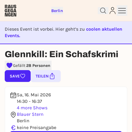
Berlin
Dieses Event ist vorbei. Hier geht’s zu
coolen aktuellen
Events.
EVENT IST BEENDET
Glennkill: Ein Schafskrimi
Sign up for free and get started
right away
Gefällt
28 Personen
To like events, follow pages, or participate in
SAVE
TEILEN
lotteries, you need a free Rausgegangen account.
REGISTER FOR FREE NOW
Sa, 16. Mai 2026
You already have an account?
Log in now
14:30 - 16:37
4 more Shows
Blauer Stern
Berlin
€
keine Preisangabe