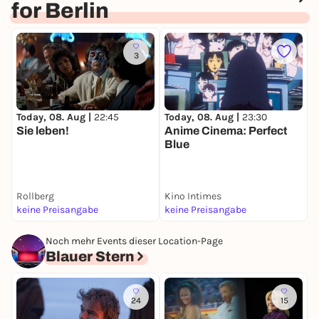
for Berlin
3
Today, 08. Aug |
22:45
Today, 08. Aug |
23:30
T
Sie leben!
Anime Cinema: Perfect
C
Blue
Rollberg
Kino Intimes
d
keine Preisangabe
keine Preisangabe
1
Noch mehr Events dieser Location-Page
Blauer Stern
24
15