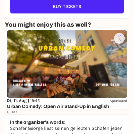
BUY TICKETS
You might enjoy this as well?
3
Di, 11. Aug |
19:45
Sponsored
Urban Comedy: Open Air Stand-Up in English
U Bar
Free admission
In the organizer's words:
Schäfer George liest seinen geliebten Schafen jeden