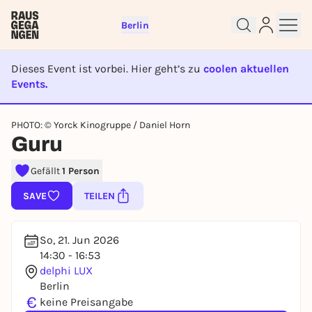
Berlin
Dieses Event ist vorbei. Hier geht’s zu
coolen aktuellen
Events.
EVENT IST BEENDET
Sign up for free and get started
PHOTO: © Yorck Kinogruppe / Daniel Horn
right away
Guru
To like events, follow pages, or participate in
lotteries, you need a free Rausgegangen account.
Gefällt
1 Person
REGISTER FOR FREE NOW
SAVE
TEILEN
You already have an account?
Log in now
So, 21. Jun 2026
14:30 - 16:53
delphi LUX
Berlin
€
keine Preisangabe