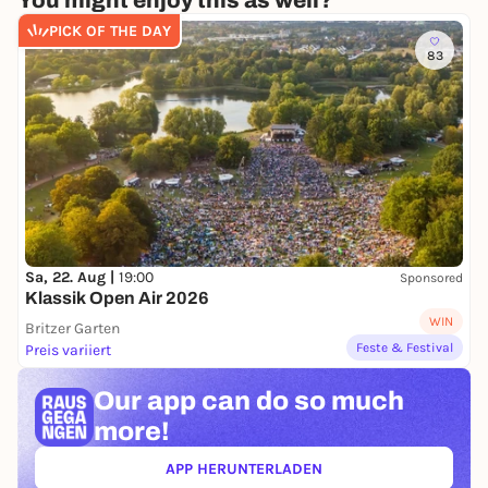
You might enjoy this as well?
PICK OF THE DAY
83
Sa, 22. Aug |
19:00
Sponsored
Klassik Open Air 2026
WIN
Britzer Garten
Feste & Festival
Preis variiert
Our app can
do so much
more!
APP HERUNTERLADEN
(ÖFFNET IN NEUEM TAB)