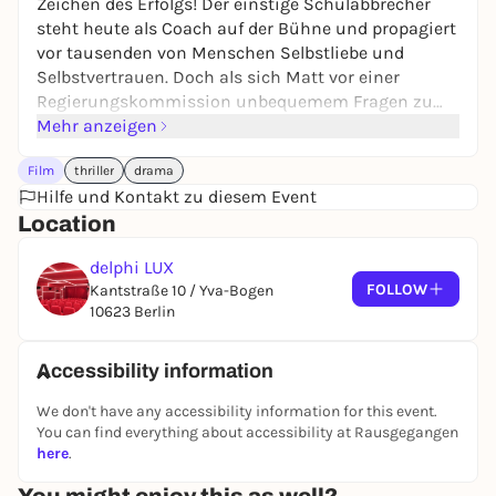
Zeichen des Erfolgs! Der einstige Schulabbrecher
steht heute als Coach auf der Bühne und propagiert
vor tausenden von Menschen Selbstliebe und
Selbstvertrauen. Doch als sich Matt vor einer
Regierungskommission unbequemem Fragen zu
seinem Geschäfts-Model stellen muss, drohen
Mehr anzeigen
Matts sorgfältig aufgebautes Business-Imperium
Film
thriller
drama
und sein gesamtes Leben zu zerbrechen.
Hilfe und Kontakt zu diesem Event
Location
delphi LUX
FOLLOW
Kantstraße 10 / Yva-Bogen
10623 Berlin
Accessibility information
We don't have any accessibility information for this event.
You can find everything about accessibility at Rausgegangen
here
.