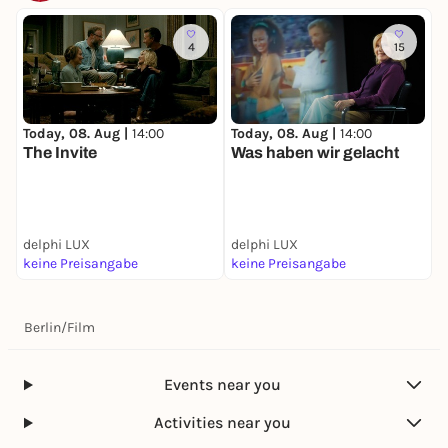
4
15
Today, 08. Aug |
14:00
Today, 08. Aug |
14:00
T
The Invite
Was haben wir gelacht
S
delphi LUX
delphi LUX
d
keine Preisangabe
keine Preisangabe
k
Berlin
/
Film
Events near you
Activities near you