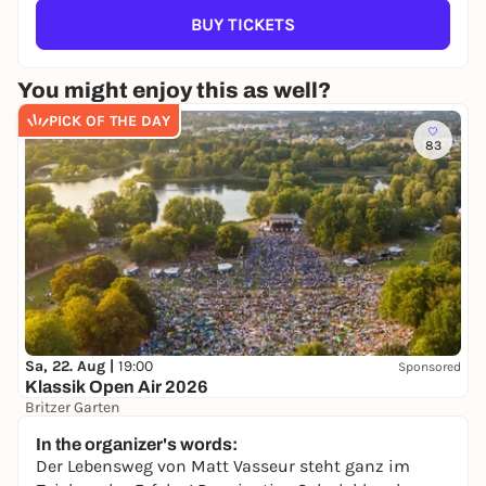
BUY TICKETS
You might enjoy this as well?
PICK OF THE DAY
83
Sa, 22. Aug |
19:00
Sponsored
Klassik Open Air 2026
Britzer Garten
Preis variiert
WIN
In the organizer's words:
Der Lebensweg von Matt Vasseur steht ganz im