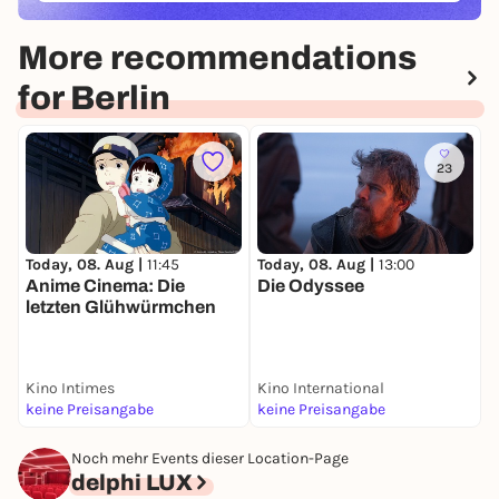
More recommendations
for Berlin
23
Today, 08. Aug |
11:45
Today, 08. Aug |
13:00
T
Anime Cinema: Die
Die Odyssee
W
letzten Glühwürmchen
Kino Intimes
Kino International
F
keine Preisangabe
keine Preisangabe
k
Noch mehr Events dieser Location-Page
delphi LUX