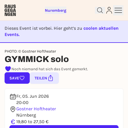
Nuremberg
Dieses Event ist vorbei. Hier geht’s zu
coolen aktuellen
Events.
EVENT IST BEENDET
Sign up for free and get started
PHOTO: © Gostner Hoftheater
right away
GYMMICK solo
To like events, follow pages, or participate in
Noch niemand hat sich das Event gemerkt.
lotteries, you need a free Rausgegangen account.
SAVE
TEILEN
REGISTER FOR FREE NOW
You already have an account?
Log in now
Fr, 05. Jun 2026
20:00
Gostner Hoftheater
Nürnberg
€
19,80 to 27,50 €