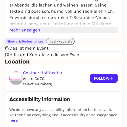
er Abende, die lachen und weinen lassen. Seine
Texte sind poetisch, humorvoll und radikal ehrlich.
Er wurde durch seine viralen 7-Sekunden-Videos
bekannt, sang neun Jahre lang mit den Musikern
von TON STEINE SCHERBEN und teilte Bühnen mit
Mehr anzeigen
Größen wie Matthias Egersdörfer. Seine Solo-
Shows & Performances
musikkabarett
Konzerte sind pur und intensiv – ein Treffen mit
Das ist mein Event
einem Freund, der die Welt zerlegt, sie wieder
Hilfe und Kontakt zu diesem Event
zusammenbaut und dir dabei Tränen in die Augen
Location
treibt – vor Lachen und vor Rührung. Außerdem gibt
es von ihm ein neues Cartoon-Buch und eine neue
Gostner Hoftheater
Platte mit GYMMICK & DIE ERBEN. Wer ihn live
FOLLOW
Austraße 70
erlebt, wird ihn nicht mehr vergessen.
90429 Nürnberg
Accessibility information
We don't have any accessibility information for this event.
You can find everything about accessibility at Rausgegangen
here
.