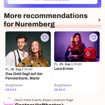
(ÖFFNET IN NEUEM TAB)
More recommendations
for Nuremberg
F
Fr, 25. Sep |
20:00
Lara Ermer
Fr, 18. Sep |
20:00
Das Geld liegt auf der
Fensterbank, Marie
Burgtheater
Burgtheater
H
28,50 €
28,50 €
3
Noch mehr Events dieser Location-Page