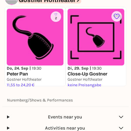
Gostner Hoftheater
2
D
G
Do, 24. Sep |
19:30
Di, 29. Sep |
19:30
Peter Pan
Close-Up Gostner
G
Gostner Hoftheater
Gostner Hoftheater
1
11,55 to 24,20 €
keine Preisangabe
Nuremberg
/
Shows & Performances
Events near you
Activities near you