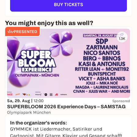
BUY TICKETS
You might enjoy this as well?
PRESENTED
1.3K
Sa, 29. Aug |
12:00
Sponsored
SUPERBLOOM 2026 Experience Days – SAMSTAG
Olympiapark München
24,00 to 119,00 €
WIN
In the organizer's words:
GYMMICK ist Liedermacher, Satiriker und
Cartoonist. Mit Gitarre, Klavier und Gesang schafft