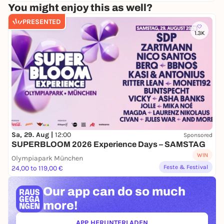
You might enjoy this as well?
PRESENTED
1.3K
Sa, 29. Aug |
12:00
Sponsored
SUPERBLOOM 2026 Experience Days – SAMSTAG
WIN
Olympiapark München
Feste & Festival
24,00 to 119,00 €
Our app can
do so much
more!
APP HERUNTERLADEN