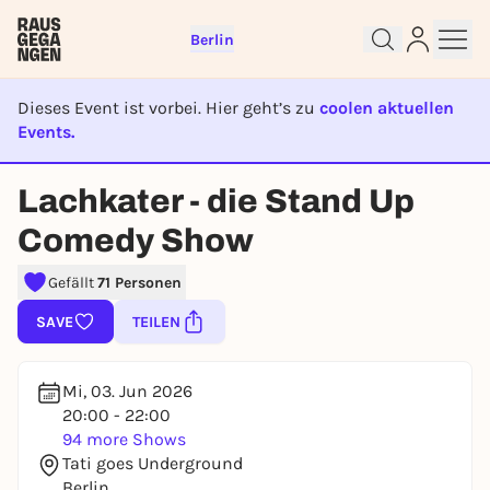
Berlin
Dieses Event ist vorbei. Hier geht’s zu
coolen aktuellen
Events.
EVENT IST BEENDET
Sign up for free and get started
Lachkater - die Stand Up
right away
To like events, follow pages, or participate in
Comedy Show
lotteries, you need a free Rausgegangen account.
Gefällt
71 Personen
REGISTER FOR FREE NOW
SAVE
TEILEN
You already have an account?
Log in now
Mi, 03. Jun 2026
20:00 - 22:00
94 more Shows
Tati goes Underground
Berlin