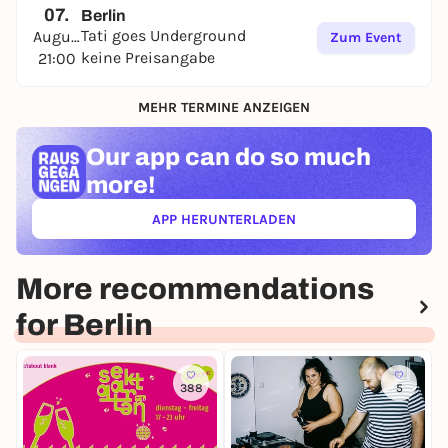
07.
Berlin
Tati goes Underground
August
Zum Event
keine Preisangabe
21:00
MEHR TERMINE ANZEIGEN
Our app can
do so much
more!
APP HERUNTERLADEN
(ÖFFNET IN NEUEM TAB)
More recommendations
for Berlin
388
5