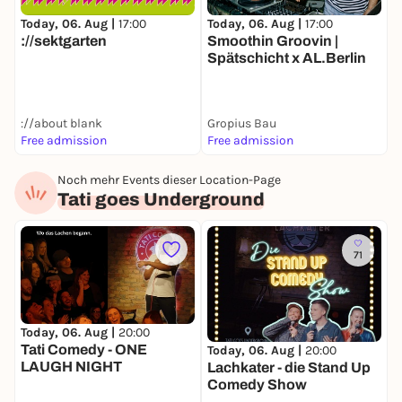
Today, 06. Aug |
17:00
Today, 06. Aug |
17:00
T
://sektgarten
Smoothin Groovin |
D
Spätschicht x AL.Berlin
://about blank
Gropius Bau
Free admission
Free admission
F
Noch mehr Events dieser Location-Page
Tati goes Underground
71
Today, 06. Aug |
20:00
S
Tati Comedy - ONE
W
Today, 06. Aug |
20:00
LAUGH NIGHT
Lachkater - die Stand Up
Comedy Show