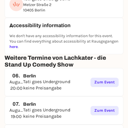
Metzer Straße 2
Wir sind keine Fließbandshow. 🐈
10405 Berlin
Unsere Shows produzieren wir als kleines Team mit
😻 Herz und Leidenschaft 💝 und legen bei der Wahl
unserer Location viel Wert auf 🛋️ Gemütlichkeit und
Accessibility information
ein sympathisches Team vor Ort. Auch die Lineups
We don't have any accessibility information for this event.
versuchen wir abwechslungsreich zu gestalten und
You can find everything about accessibility at Rausgegangen
weiblichen Comedians, die weniger als 10% der
here
.
Szene ausmachen, mehr Sichtbarkeit zu
ermöglichen.
Weitere Termine von Lachkater - die
Genug geschwärmt. Überzeug dich doch einfach
Stand Up Comedy Show
selbst! 🛫
Schnapp dir deine Freunde/Familie und komm
06.
Berlin
vorbei.😻
Tati goes Underground
August
Zum Event
Hoffentlich bis bald!
keine Preisangabe
20:00
Cheers & Miau 🐈
Dein Team von Lachkater
07.
Berlin
Tati goes Underground
August
Zum Event
keine Preisangabe
19:00