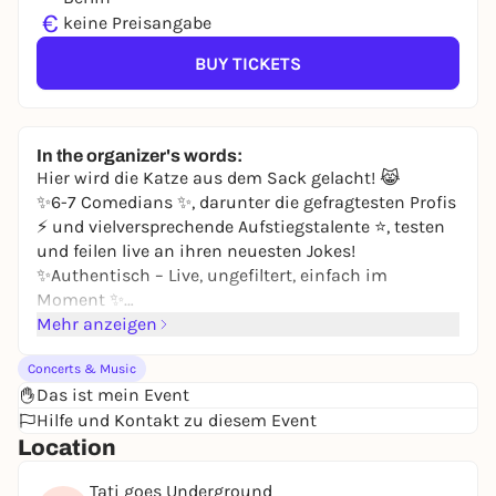
€
keine Preisangabe
BUY TICKETS
In the organizer's words:
Hier wird die Katze aus dem Sack gelacht! 😹
✨6-7 Comedians ✨, darunter die gefragtesten Profis
⚡️ und vielversprechende Aufstiegstalente ⭐️, testen
und feilen live an ihren neuesten Jokes!
✨Authentisch – Live, ungefiltert, einfach im
Moment ✨
Lachkater hat sich insbesondere wegen der
Mehr anzeigen
familiären Stimmung und der Wohlfühl-
Concerts & Music
Athmosphäre 🛋️ sowohl unter Besuchern und
Das ist mein Event
Besucherinnen, als auch den Comedians selbst
Hilfe und Kontakt zu diesem Event
einen Namen gemacht. Jede Show ist einzigartig,
Location
das Publikum wird vom Moderator oder der
Moderatorin mit eingebunden – wenn es möchte.
Tati goes Underground
Niemand soll sich unwohl fühlen.