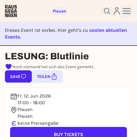
Plauen
Dieses Event ist vorbei. Hier geht’s zu
coolen aktuellen
Events.
Sign up for free and get started
right away
EVENT IST BEENDET
To like events, follow pages, or participate in
LESUNG: Blutlinie
lotteries, you need a free Rausgegangen account.
Noch niemand hat sich das Event gemerkt.
REGISTER FOR FREE NOW
SAVE
TEILEN
You already have an account?
Log in now
Fr, 12. Jun 2026
17:00 - 18:00
Plauen
Plauen
€
keine Preisangabe
BUY TICKETS