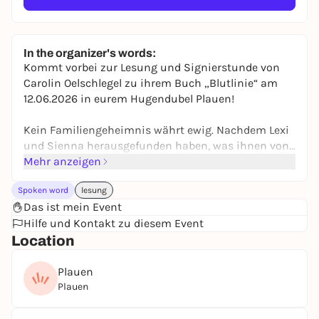
In the organizer's words:
Kommt vorbei zur Lesung und Signierstunde von
Carolin Oelschlegel zu ihrem Buch „Blutlinie“ am
12.06.2026 in eurem Hugendubel Plauen!
Kein Familiengeheimnis währt ewig. Nachdem Lexi
und Sienna herausgefunden haben, was ihnen von
ihren Eltern jahrelang verschwiegen wurde, brechen
Mehr anzeigen
ihre Welten zusammen. Alte Verletzungen reißen
Spoken word
lesung
auf, ein erbitterter Kleinkrieg wird geführt. Kann es
Das ist mein Event
am Ende für die beiden eine gemeinsame Zukunft
Hilfe und Kontakt zu diesem Event
geben?
Location
Infos über die Autorin:
Carolin Oelschlegel schreibt bereits Geschichten,
Plauen
seit sie schreiben kann. Ihr Notizbuch hat sie
Plauen
immer dabei, um auch ja keine Idee zu vergessen,
über die sie unterwegs stolpert. So erschien 2023