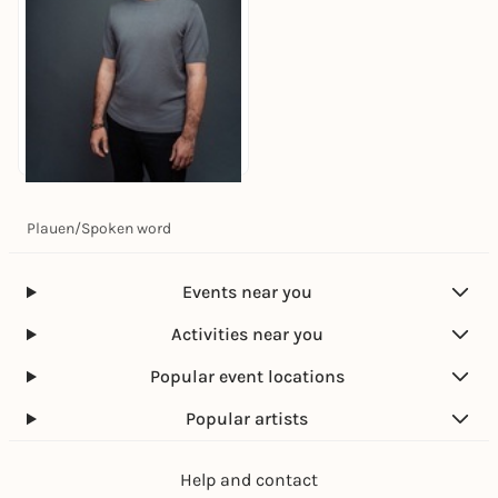
Fr, 12. Mär |
20:00
Plauen
/
Spoken word
Oliver Wnuk
Malzhaus
30,70 to 31,70 €
Events near you
Activities near you
Popular event locations
Popular artists
Help and contact