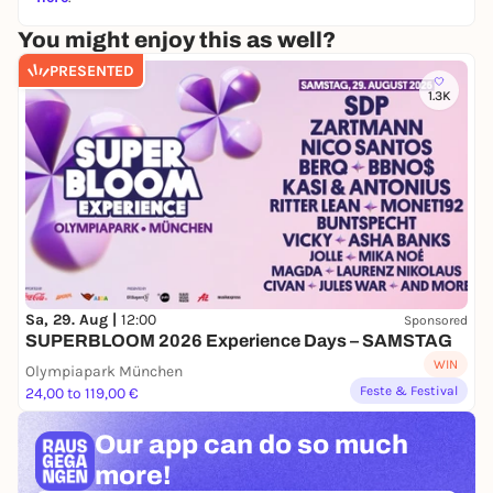
You might enjoy this as well?
PRESENTED
1.3K
Sa, 29. Aug |
12:00
Sponsored
SUPERBLOOM 2026 Experience Days – SAMSTAG
WIN
Olympiapark München
Feste & Festival
24,00 to 119,00 €
Our app can
do so much
more!