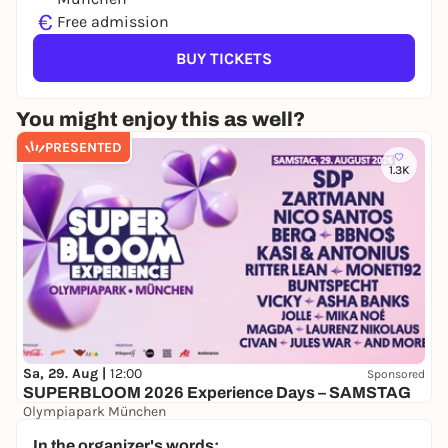
€
Free admission
BUY TICKETS
You might enjoy this as well?
PRESENTED
1.3K
Sa, 29. Aug |
12:00
Sponsored
SUPERBLOOM 2026 Experience Days – SAMSTAG
Olympiapark München
24,00 to 119,00 €
WIN
In the organizer's words: