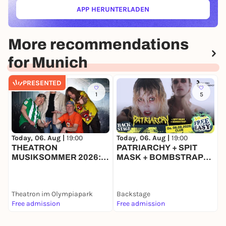
APP HERUNTERLADEN
(ÖFFNET IN NEUEM TAB)
More recommendations
for Munich
PRESENTED
1
5
T
Today, 06. Aug |
19:00
Today, 06. Aug |
19:00
THEATRON
PATRIARCHY + SPIT
MUSIKSOMMER 2026:
MASK + BOMBSTRAP
JOLIE MOEKATS +
| FREE & EASY FESTIVAL
BOWLING RUBBER +
2026
FACE INVADERS
Theatron im Olympiapark
Backstage
B
Free admission
Free admission
F