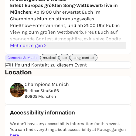
Erlebt Europas größten Song‑Wettbewerb live in
München:
Ab 19:00 Uhr erwartet Euch im
Champions Munich stimmungsvolles
Pre‑Show‑Entertainment, und ab 21:00 Uhr Public
Viewing zum großen Wettbewerb. Freut Euch auf
spannende Contest‑Atmosphäre, exklusive Goodie
Bags und einen Abend voller Musik‑Highlights am
Mehr anzeigen
16. Mai 2026 in München. Sichert Euch jetzt euren
Concerts & Music
musical
esc
song-contest
Platz im Champions Munich!
Hilfe und Kontakt zu diesem Event
Wir freuen uns auf einen stimmungsvollen Abend
Location
mit euch!
Champions Munich
Berliner Straße 93
80805 München
Accessibility information
We don't have any accessibility information for this event.
You can find everything about accessibility at Rausgegangen
here
.