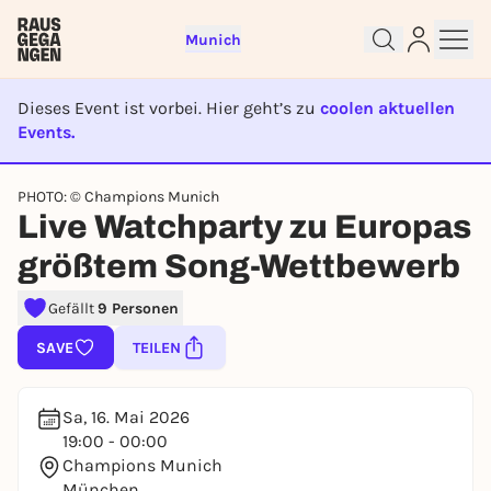
Munich
Dieses Event ist vorbei. Hier geht’s zu
coolen aktuellen
Events.
EVENT IST BEENDET
Sign up for free and get started
PHOTO: © Champions Munich
right away
Live Watchparty zu Europas
To like events, follow pages, or participate in
lotteries, you need a free Rausgegangen account.
größtem Song-Wettbewerb
REGISTER FOR FREE NOW
Gefällt
9 Personen
You already have an account?
Log in now
SAVE
TEILEN
Sa, 16. Mai 2026
19:00 - 00:00
Champions Munich
München