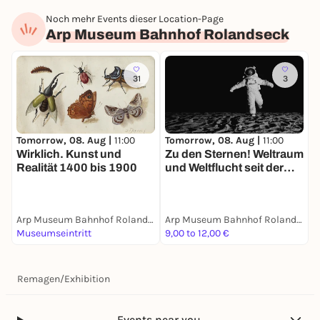
Noch mehr Events dieser Location-Page
Arp Museum Bahnhof Rolandseck
31
3
S
Tomorrow, 08. Aug |
11:00
Tomorrow, 08. Aug |
11:00
Ö
Wirklich. Kunst und
Zu den Sternen! Weltraum
d
Realität 1400 bis 1900
und Weltflucht seit der
Moderne
Arp Museum Bahnhof Rolandseck
Arp Museum Bahnhof Rolandseck
Museumseintritt
9,00 to 12,00 €
P
Remagen
/
Exhibition
Events near you