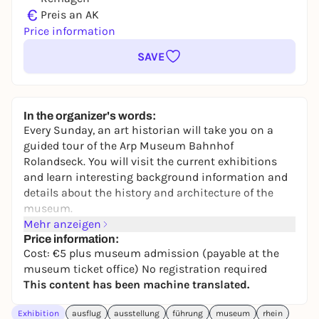
€
Preis an AK
Price information
SAVE
In the organizer's words:
Every Sunday, an art historian will take you on a
guided tour of the Arp Museum Bahnhof
Rolandseck. You will visit the current exhibitions
and learn interesting background information and
details about the history and architecture of the
museum.
Meeting point:
Mehr anzeigen
Foyer at the ticket office
Cost:
Price information:
5 € plus museum admission
Cost: €5 plus museum admission (payable at the
Contact and information:
museum ticket office) No registration required
anmeldung@arpmuseum.org
or +49 2228 9425-36
This content has been machine translated.
Exhibition
ausflug
ausstellung
führung
museum
rhein