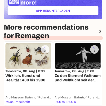
more!
APP HERUNTERLADEN
(ÖFFNET IN NEUEM TAB)
More recommendations
for Remagen
31
3
S
Tomorrow, 08. Aug |
11:00
Tomorrow, 08. Aug |
11:00
Ö
Wirklich. Kunst und
Zu den Sternen! Weltraum
d
Realität 1400 bis 1900
und Weltflucht seit der
Moderne
Arp Museum Bahnhof Rolandseck
Arp Museum Bahnhof Rolandseck
Museumseintritt
9,00 to 12,00 €
P