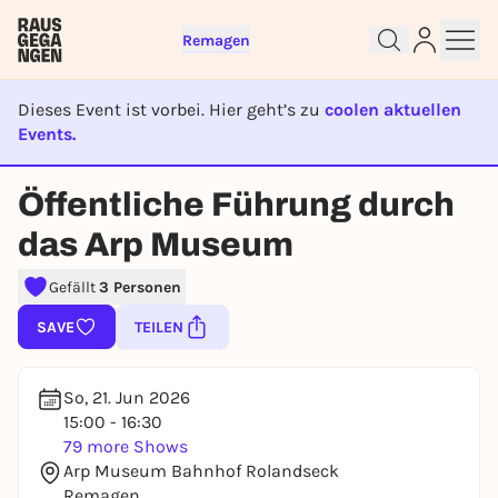
Remagen
Dieses Event ist vorbei. Hier geht’s zu
coolen aktuellen
Events.
EVENT IST BEENDET
Sign up for free and get started
Öffentliche Führung durch
right away
das Arp Museum
To like events, follow pages, or participate in
lotteries, you need a free Rausgegangen account.
Gefällt
3 Personen
REGISTER FOR FREE NOW
SAVE
TEILEN
You already have an account?
Log in now
So, 21. Jun 2026
15:00 - 16:30
79 more Shows
Arp Museum Bahnhof Rolandseck
Remagen