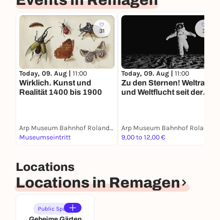
Events in Remagen
31
3
Today, 09. Aug |
11:00
Today, 09. Aug |
11:00
Wirklich. Kunst und
Zu den Sternen! Weltraum
Realität 1400 bis 1900
und Weltflucht seit der
Moderne
Arp Museum Bahnhof Rolandseck
Arp Museum Bahnhof Rolandseck
Museumseintritt
9,00 to 12,00 €
Locations
Locations in Remagen
Public Space
Geheime Gärten