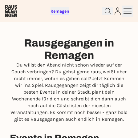
Remagen
Rausgegangen in
Remagen
Sign up for free and get started
right away
Du willst den Abend nicht schon wieder auf der
To like events, follow pages, or participate in
Couch verbringen? Du gehst gerne raus, weißt aber
lotteries, you need a free Rausgegangen account.
nicht immer, wohin es gehen soll? Jetzt kommen
wir ins Spiel. Rausgegangen zeigt dir täglich die
REGISTER FOR FREE NOW
besten Events in deiner Stadt, plant dein
You already have an account?
Log in now
Wochenende für dich und schreibt dich dann auch
noch auf die Gästelisten der nicesten
Veranstaltungen. Es kommt noch besser - ganz bald
gibt es Rausgegangen auch endlich in Remagen.