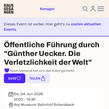
Remagen
Dieses Event ist vorbei. Hier geht’s zu
coolen aktuellen
Events.
EVENT IST BEENDET
Sign up for free and get started
Öffentliche Führung durch
right away
"Günther Uecker. Die
To like events, follow pages, or participate in
lotteries, you need a free Rausgegangen account.
Verletzlichkeit der Welt"
REGISTER FOR FREE NOW
Noch niemand hat sich das Event gemerkt.
You already have an account?
Log in now
SAVE
TEILEN
Do, 04. Jun 2026
12:00 - 13:30
Arp Museum Bahnhof Rolandseck