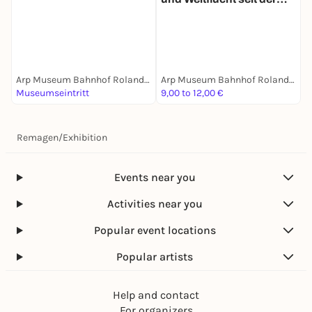
T
Moderne
O
L
B
Arp Museum Bahnhof Rolandseck
Arp Museum Bahnhof Rolandseck
Museumseintritt
9,00 to 12,00 €
F
Remagen
/
Exhibition
Events near you
Activities near you
Popular event locations
Popular artists
Help and contact
For organizers