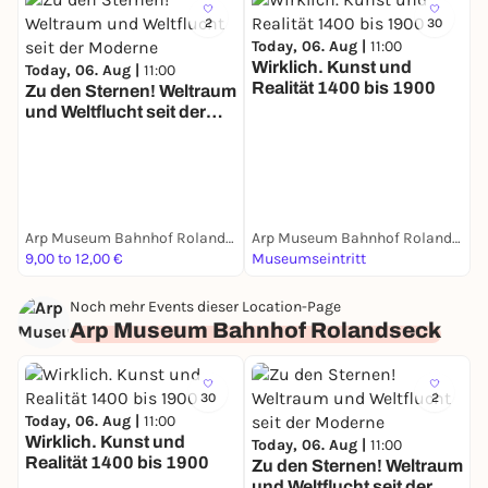
2
30
Today, 06. Aug |
11:00
S
Wirklich. Kunst und
Ö
Today, 06. Aug |
11:00
Realität 1400 bis 1900
d
Zu den Sternen! Weltraum
und Weltflucht seit der
Moderne
Arp Museum Bahnhof Rolandseck
Arp Museum Bahnhof Rolandseck
9,00 to 12,00 €
Museumseintritt
P
Noch mehr Events dieser Location-Page
Arp Museum Bahnhof Rolandseck
30
2
Today, 06. Aug |
11:00
Wirklich. Kunst und
Today, 06. Aug |
11:00
Realität 1400 bis 1900
Zu den Sternen! Weltraum
und Weltflucht seit der