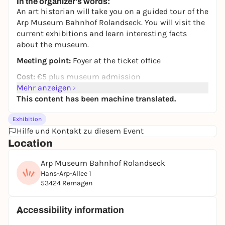
In the organizer's words:
An art historian will take you on a guided tour of the
Arp Museum Bahnhof Rolandseck. You will visit the
current exhibitions and learn interesting facts
about the museum.
Meeting point:
Foyer at the ticket office
Cost:
€5 plus museum admission
Mehr anzeigen
Contact and information:
This content has been machine translated.
anmeldung@arpmuseum.org
or +49 2228 9425-36
Exhibition
Hilfe und Kontakt zu diesem Event
Location
Arp Museum Bahnhof Rolandseck
Hans-Arp-Allee 1
53424 Remagen
Accessibility information