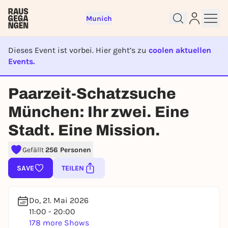
Munich
Dieses Event ist vorbei. Hier geht’s zu
coolen aktuellen
Events.
EVENT IST BEENDET
Paarzeit-Schatzsuche
Sign up for free and get started
München: Ihr zwei. Eine
right away
Stadt. Eine Mission.
To like events, follow pages, or participate in
lotteries, you need a free Rausgegangen account.
Gefällt
256 Personen
REGISTER FOR FREE NOW
SAVE
TEILEN
You already have an account?
Log in now
Do, 21. Mai 2026
11:00 - 20:00
178 more Shows