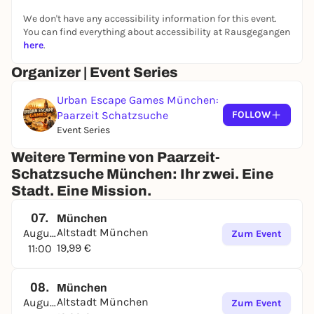
Kaffee? Jederzeit. Umweg für einen spontanen Kuss-
We don't have any accessibility information for this event.
Spot? Unbedingt.
You can find everything about accessibility at Rausgegangen
Ein Ticket – ein Erlebnis für zwei.
here
.
Mit dem Ticketpreis nehmen
2 Personen
Organizer | Event Series
gemeinsam an der Schatzsuche teil.
Urban Escape Games München:
Paarzeit Schatzsuche
FOLLOW
Warum ihr das lieben werdet
Event Series
Zeit statt Termine:
Endlich ein Date ohne
Weitere Termine von Paarzeit-
Zeitdruck
Gemeinsam statt nebeneinander:
Rätseln,
Schatzsuche München: Ihr zwei. Eine
entdecken, lachen – als Team
Stadt. Eine Mission.
Die Stadt neu sehen:
Bekannte Orte,
07.
überraschend anders erlebt
München
Altstadt München
Flexibel starten:
August
App öffnen, Code eingeben,
Zum Event
19,99 €
11:00
losziehen
08.
München
So funktioniert’s
Altstadt München
August
Zum Event