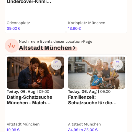
Undercover-Krimi
*
Stadtrallye | Luxus-
Ermittlertour mit Fun
Facts
Odeonsplatz
Karlsplatz München
C
29,00 €
13,90 €
4
Noch mehr Events dieser Location-Page
Altstadt München
336
35
Today, 06. Aug |
09:00
Today, 06. Aug |
09:00
T
Dating-Schatzsuche
Familienzeit:
J
München – Match
Schatzsuche für die
Mission für 2
ganze Familie in München
Altstadt München
Altstadt München
A
19,99 €
24,99 to 25,00 €
3