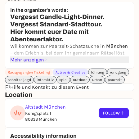
42,50 €
In the organizer's words:
Vergesst Candle-Light-Dinner.
Vergesst Standard-Stadttour.
Hier kommt euer Date mit
Abenteuerfaktor.
Willkommen zur Paarzeit-Schatzsuche in
München
– dem Erlebnis, bei dem ihr gemeinsam Rätsel löst,
versteckte Orte entdeckt und euch ganz nebenbei
Mehr anzeigen
wieder ein kleines bisschen neu kennenlernt. Denn
Rausgegangen Ticketing
Active & Creative
führung
rundgang
manchmal braucht es keine große Reise. Nur eine
Stadt, eine Mission – und euch zwei.
schnitzeljagd
interaktiv
spiel
outdoor
urban
paarzeit
Hilfe und Kontakt zu diesem Event
Mit eurem Smartphone in der Hand wird
München
Location
zum Spielfeld: Hinweise führen euch von Station zu
Station, überraschende Aufgaben sorgen für Lacher,
Altstadt München
kleine Challenges bringen euch ins Gespräch.
FOLLOW
Konigsplatz 1
Schritt für Schritt entsteht eure ganz persönliche
80333 München
Love-Story durch die Stadt.
Und das Beste: Ihr spielt in eurem Tempo. Pause für
Accessibility information