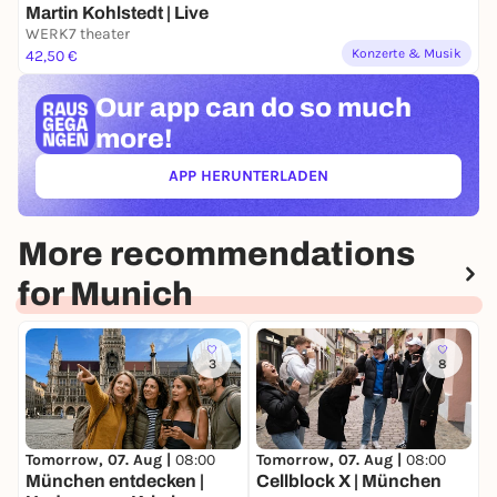
Den Rest übernimmt die Mission.
Martin Kohlstedt | Live
WERK7 theater
Konzerte & Musik
42,50 €
Our app can
do so much
more!
APP HERUNTERLADEN
(ÖFFNET IN NEUEM TAB)
More recommendations
for Munich
3
8
Tomorrow, 07. Aug |
08:00
Tomorrow, 07. Aug |
08:00
T
München entdecken |
Cellblock X | München
b