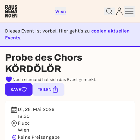
Wien
Dieses Event ist vorbei. Hier geht’s zu
coolen aktuellen
Events.
EVENT IST BEENDET
Sign up for free and get started
Probe des Chors
right away
KÖRDÖLÖR
To like events, follow pages, or participate in
lotteries, you need a free Rausgegangen account.
Noch niemand hat sich das Event gemerkt.
REGISTER FOR FREE NOW
SAVE
TEILEN
You already have an account?
Log in now
Di, 26. Mai 2026
18:30
Flucc
Wien
€
keine Preisangabe