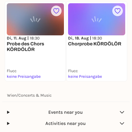
Di, 11. Aug |
18:30
Di, 18. Aug |
18:30
M
Probe des Chors
Chorprobe KÖRDÖLÖR
F
KÖRDÖLÖR
Flucc
Flucc
F
keine Preisangabe
keine Preisangabe
k
Wien
/
Concerts & Music
Events near you
Activities near you