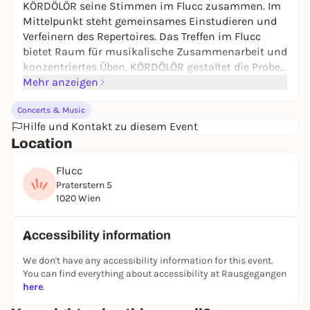
KÖRDÖLÖR seine Stimmen im Flucc zusammen. Im
Mittelpunkt steht gemeinsames Einstudieren und
Verfeinern des Repertoires. Das Treffen im Flucc
bietet Raum für musikalische Zusammenarbeit und
konzentriertes Üben. KÖRDÖLÖR gestaltet die Probe
als lebendigen Workshop, in dem die Teilnehmenden
Mehr anzeigen
ihre Fähigkeiten einbringen und weiterentwickeln
Concerts & Music
können.
Hilfe und Kontakt zu diesem Event
Location
Flucc
Praterstern 5
1020 Wien
Accessibility information
We don't have any accessibility information for this event.
You can find everything about accessibility at Rausgegangen
here
.