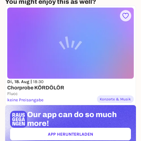
You might enjoy this as well?
Di, 18. Aug |
18:30
Chorprobe KÖRDÖLÖR
Flucc
Konzerte & Musik
keine Preisangabe
Our app can
do so much
more!
APP HERUNTERLADEN
(ÖFFNET IN NEUEM TAB)