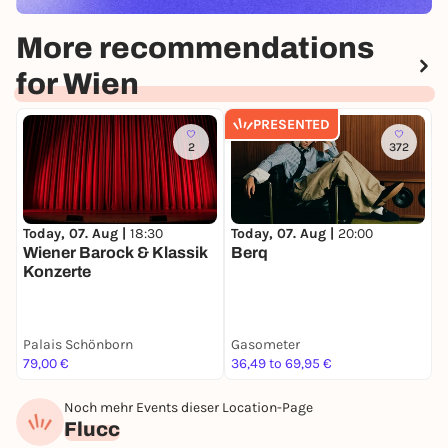
More recommendations
for Wien
PRESENTED
2
372
Today, 07. Aug |
20:00
T
Today, 07. Aug |
18:30
Berq
S
Wiener Barock & Klassik
Konzerte
Palais Schönborn
Gasometer
S
79,00 €
36,49 to 69,95 €
F
Noch mehr Events dieser Location-Page
Flucc