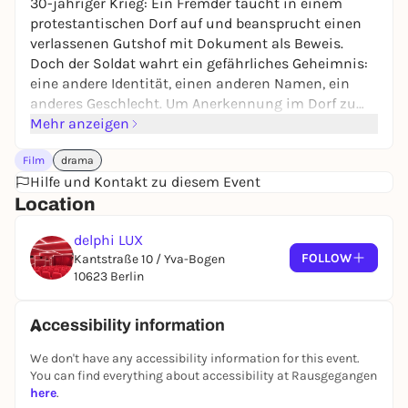
30-jähriger Krieg: Ein Fremder taucht in einem
protestantischen Dorf auf und beansprucht einen
verlassenen Gutshof mit Dokument als Beweis.
Doch der Soldat wahrt ein gefährliches Geheimnis:
eine andere Identität, einen anderen Namen, ein
anderes Geschlecht. Um Anerkennung im Dorf zu
erlangen, plant er sogar eine arrangierte Ehe mit der
Mehr anzeigen
Bauerntochter. Denn wer so weit gekommen ist,
Film
drama
hält bald alles für möglich.
Hilfe und Kontakt zu diesem Event
Location
delphi LUX
FOLLOW
Kantstraße 10 / Yva-Bogen
10623 Berlin
Accessibility information
We don't have any accessibility information for this event.
You can find everything about accessibility at Rausgegangen
here
.