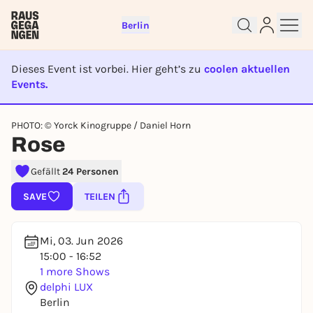
Berlin
Dieses Event ist vorbei. Hier geht’s zu
coolen aktuellen
Events.
EVENT IST BEENDET
Sign up for free and get started
PHOTO: © Yorck Kinogruppe / Daniel Horn
Rose
right away
To like events, follow pages, or participate in
Gefällt
24 Personen
lotteries, you need a free Rausgegangen account.
REGISTER FOR FREE NOW
SAVE
TEILEN
You already have an account?
Log in now
Mi, 03. Jun 2026
15:00 - 16:52
1 more Shows
delphi LUX
Berlin