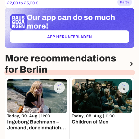
Party
22,00 to 25,00 €
Our app can
do so much
more!
APP HERUNTERLADEN
(ÖFFNET IN NEUEM TAB)
More recommendations
for Berlin
22
6
Today, 09. Aug |
11:00
Today, 09. Aug |
11:00
T
Ingeborg Bachmann –
Children of Men
D
Jemand, der einmal ich
war