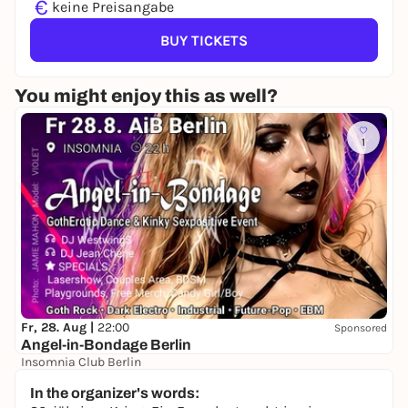
€
keine Preisangabe
BUY TICKETS
You might enjoy this as well?
1
Fr, 28. Aug |
22:00
Sponsored
Angel-in-Bondage Berlin
Insomnia Club Berlin
22,00 to 25,00 €
In the organizer's words: