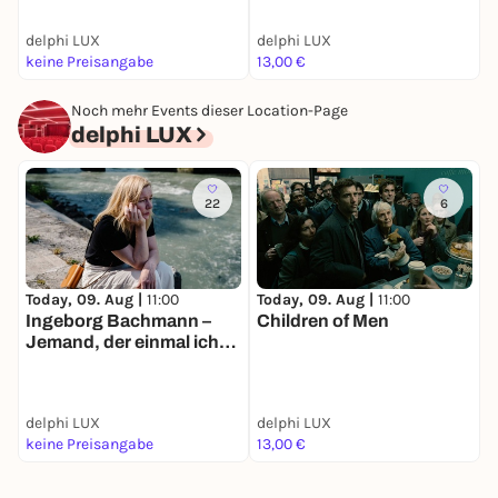
delphi LUX
delphi LUX
K
keine Preisangabe
13,00 €
k
Noch mehr Events dieser Location-Page
delphi LUX
22
6
Today, 09. Aug |
11:00
Today, 09. Aug |
11:00
T
Ingeborg Bachmann –
Children of Men
S
Jemand, der einmal ich
war
delphi LUX
delphi LUX
d
keine Preisangabe
13,00 €
k