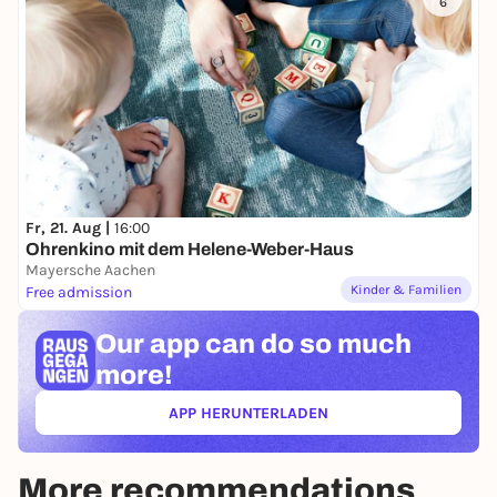
6
Fr, 21. Aug |
16:00
Ohrenkino mit dem Helene-Weber-Haus
Mayersche Aachen
Kinder & Familien
Free admission
Our app can
do so much
more!
APP HERUNTERLADEN
(ÖFFNET IN NEUEM TAB)
More recommendations