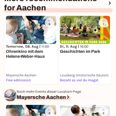
for Aachen
6
1
Tomorrow, 08. Aug |
11:00
Di, 11. Aug |
16:00
F
Ohrenkino mit dem
Geschichten im Park
S
Helene-Weber-Haus
H
Mayersche Aachen
Lousberg (Historische Säulen)
M
Free admission
Bezahl so viel du magst
F
Noch mehr Events dieser Location-Page
Mayersche Aachen
6
2