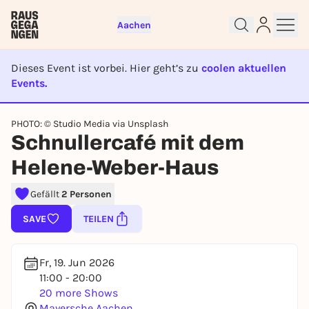
Aachen
Dieses Event ist vorbei. Hier geht’s zu
coolen aktuellen
Events.
EVENT IST BEENDET
PHOTO: © Studio Media via Unsplash
Sign up for free and get started
Schnullercafé mit dem
right away
Helene-Weber-Haus
To like events, follow pages, or participate in
lotteries, you need a free Rausgegangen account.
Gefällt
2 Personen
REGISTER FOR FREE NOW
SAVE
TEILEN
You already have an account?
Log in now
Fr, 19. Jun 2026
11:00 - 20:00
20 more Shows
Mayersche Aachen