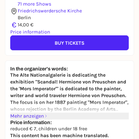
71 more Shows
Friedrichswerdersche Kirche
Berlin
€
14,00 €
Price information
BUY TICKETS
In the organizer's words:
The Alte Nationalgalerie is dedicating the
exhibition "Scandal! Hermione von Preuschen and
the 'Mors Imperator'" is dedicated to the painter,
writer and world traveler Hermione von Preuschen.
The focus is on her 1887 painting "Mors Imperator",
whose rejection by the Berlin Academy of Arts
made her instantly famous.
Mehr anzeigen
Price information:
reduced € 7, children under 18 free
This content has been machine translated.