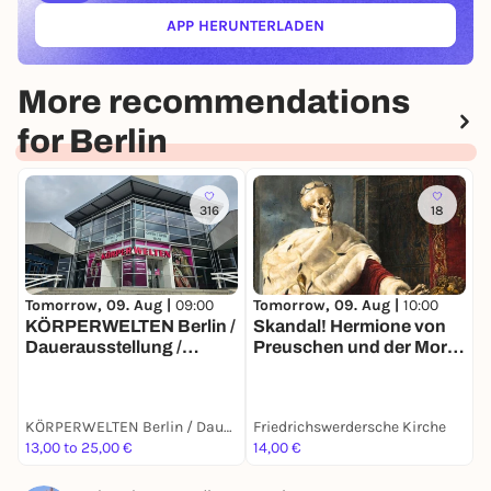
APP HERUNTERLADEN
(ÖFFNET IN NEUEM TAB)
More recommendations
for Berlin
316
18
Tomorrow, 09. Aug |
10:00
T
Tomorrow, 09. Aug |
09:00
Skandal! Hermione von
B
KÖRPERWELTEN Berlin /
Preuschen und der Mors
Dauerausstellung /
Imperator
Täglich von 9 bis 19 Uhr
KÖRPERWELTEN Berlin / Dauerausstellung / Täglich von 9 bis 19 Uhr geöffnet
Friedrichswerdersche Kirche
M
13,00 to 25,00 €
14,00 €
7