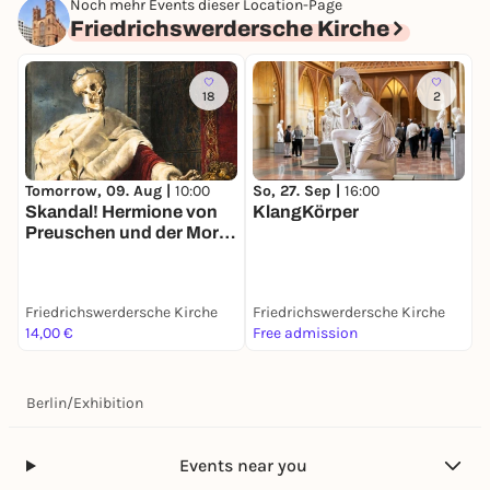
Noch mehr Events dieser Location-Page
Friedrichswerdersche Kirche
18
2
Tomorrow, 09. Aug |
10:00
So, 27. Sep |
16:00
Skandal! Hermione von
KlangKörper
Preuschen und der Mors
Imperator
Friedrichswerdersche Kirche
Friedrichswerdersche Kirche
14,00 €
Free admission
Berlin
/
Exhibition
Events near you