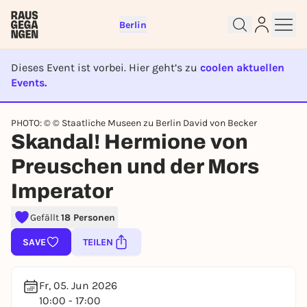
Berlin
Dieses Event ist vorbei. Hier geht’s zu
coolen aktuellen
Events.
EVENT IST BEENDET
Sign up for free and get started
PHOTO: © © Staatliche Museen zu Berlin David von Becker
right away
Skandal! Hermione von
To like events, follow pages, or participate in
Preuschen und der Mors
lotteries, you need a free Rausgegangen account.
Imperator
REGISTER FOR FREE NOW
You already have an account?
Log in now
Gefällt
18 Personen
SAVE
TEILEN
Fr, 05. Jun 2026
10:00 - 17:00