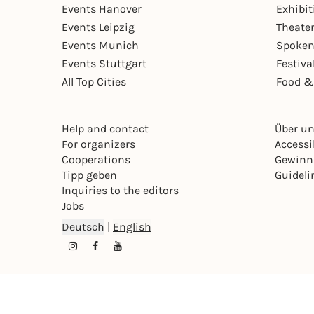
Events Hanover
Exhibit
Events Leipzig
Theate
Events Munich
Spoken
Events Stuttgart
Festiva
All Top Cities
Food &
Help and contact
Über u
For organizers
Accessib
Cooperations
Gewinn
Tipp geben
Guideli
Inquiries to the editors
Jobs
Deutsch
|
English