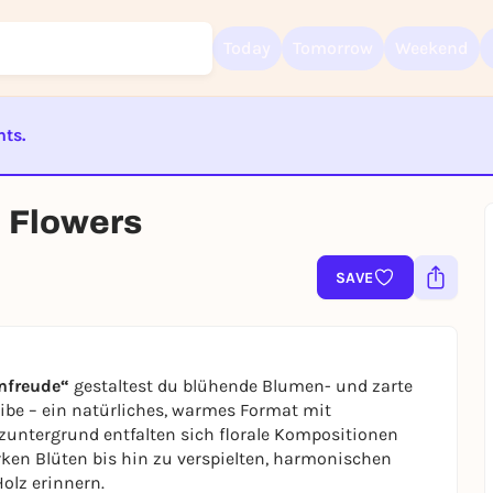
Today
Tomorrow
Weekend
nts.
Sign up for free and get started right away
ST BEENDET
To like events, follow pages, or participate in lotteries, you need a fre
Rausgegangen account.
: Flowers
REGISTER FOR FREE NOW
SAVE
You already have an account?
Log in now
nfreude“
gestaltest du blühende Blumen- und zarte
ibe – ein natürliches, warmes Format mit
untergrund entfalten sich florale Kompositionen
arken Blüten bis hin zu verspielten, harmonischen
olz erinnern.