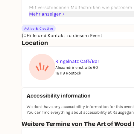
Mit verschiedenen Maltechniken wie pastösem F
Farben gezielt einzusetzen, um deinen Blumen Le
Mehr anzeigen
Durch das Schichten, Setzen von Highlights u
entsteht ein stimmungsvolles Zusammenspiel au
Active & Creative
Hilfe und Kontakt zu diesem Event
Du gestaltest dein Motiv frei und kreativ unter 
Location
dir Schritt für Schritt Techniken vermittelt we
aufblühen. In 2 Stunden entsteht so dein persön
und einzigartig.
Ringelnatz Café/Bar
Alexandrinenstraße 60
18119 Rostock
Accessibility information
We don't have any accessibility information for this event
You can find everything about accessibility at Rausgega
Weitere Termine von The Art of Wood 