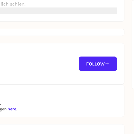
lich schien.
FOLLOW
.
ngen
here
.