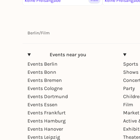
keine Preisangabe
Film
keine Preisangab
Berlin
/
Film
Events near you
Events Berlin
Sports
Events Bonn
Shows 
Events Bremen
Concer
Events Cologne
Party
Events Dortmund
Childr
Events Essen
Film
Events Frankfurt
Market
Events Hamburg
Active 
Events Hanover
Exhibit
Events Leipzig
Theate