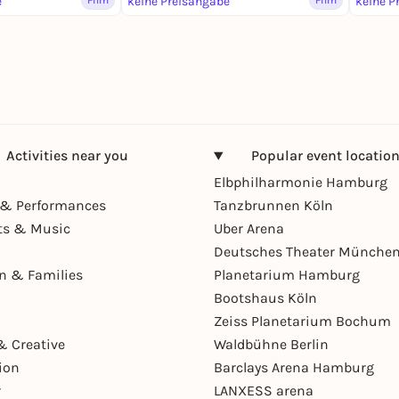
e
Film
keine Preisangabe
Film
keine P
Activities near you
Popular event locatio
Elbphilharmonie Hamburg
& Performances
Tanzbrunnen Köln
ts & Music
Uber Arena
Deutsches Theater Münche
en & Families
Planetarium Hamburg
Bootshaus Köln
Zeiss Planetarium Bochum
& Creative
Waldbühne Berlin
ion
Barclays Arena Hamburg
r
LANXESS arena