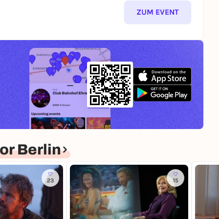
ZUM EVENT
r Berlin
23
15