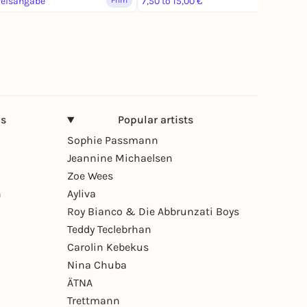
reisangabe
Film
7,50 to 15,00 €
Film
ns
Popular artists
Sophie Passmann
Jeannine Michaelsen
Zoe Wees
n
Ayliva
Roy Bianco & Die Abbrunzati Boys
Teddy Teclebrhan
Carolin Kebekus
Nina Chuba
ÄTNA
Trettmann