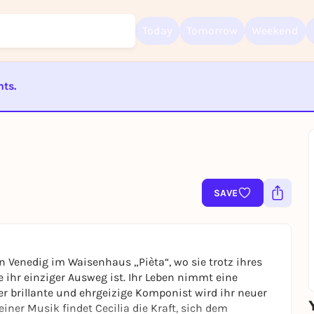
Today
Tomorrow
Weekend
nts.
Sign up for free and get started right away
To like events, follow pages, or participate in lotteries, you need a fre
ST BEENDET
Rausgegangen account.
REGISTER FOR FREE NOW
You already have an account?
Log in now
SAVE
in Venedig im Waisenhaus „Pièta“, wo sie trotz ihres
he ihr einziger Ausweg ist. Ihr Leben nimmt eine
er brillante und ehrgeizige Komponist wird ihr neuer
iner Musik findet Cecilia die Kraft, sich dem