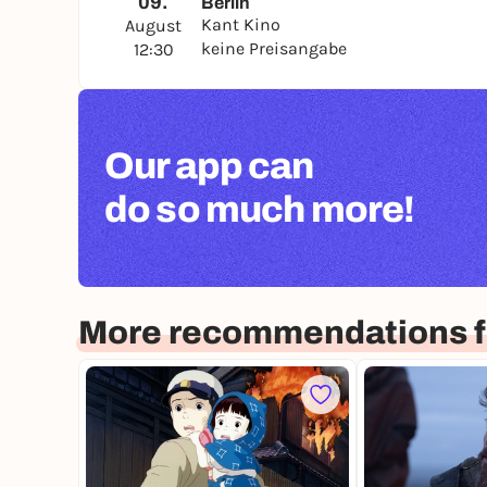
09.
Berlin
Kant Kino
August
keine Preisangabe
12:30
Our app can
do so much more!
More recommendations fo