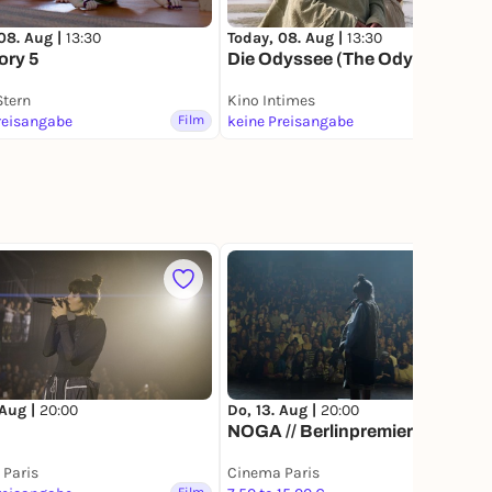
08. Aug |
13:30
Today, 08. Aug |
13:30
ory 5
Die Odyssee (The Odyssey)
Stern
Kino Intimes
reisangabe
Film
keine Preisangabe
Film
 Aug |
20:00
Do, 13. Aug |
20:00
NOGA // Berlinpremiere
Paris
Cinema Paris