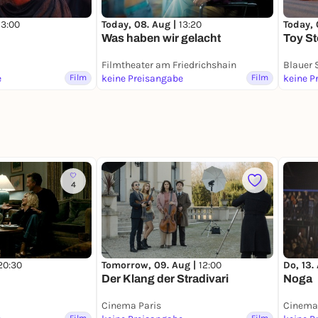
13:00
Today, 08. Aug |
13:20
Today, 
Was haben wir gelacht
Toy St
l
Filmtheater am Friedrichshain
Blauer 
e
Film
keine Preisangabe
Film
keine P
4
20:30
Tomorrow, 09. Aug |
12:00
Do, 13.
Der Klang der Stradivari
Noga
Cinema Paris
Cinema 