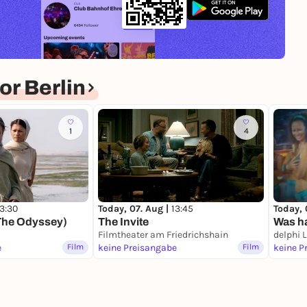
r Berlin
1
4
13:30
Today, 07. Aug |
13:45
Today, 
The Odyssey)
The Invite
Was ha
Filmtheater am Friedrichshain
delphi 
e
Film
keine Preisangabe
Film
keine P