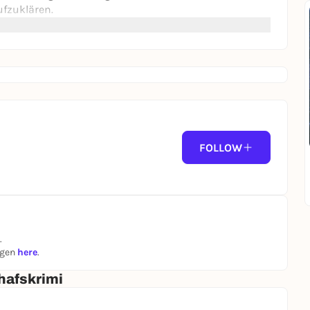
ufzuklären.
FOLLOW
.
ngen
here
.
hafskrimi