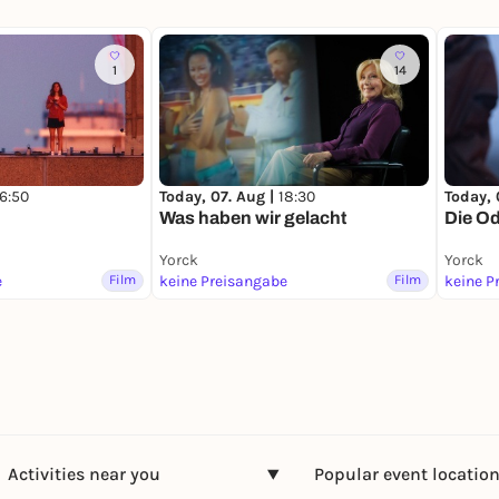
1
14
16:50
Today, 07. Aug |
18:30
Today, 
Was haben wir gelacht
Die O
Yorck
Yorck
e
Film
keine Preisangabe
Film
keine P
Activities near you
Popular event locatio