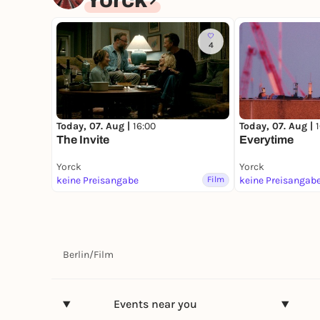
Yorck
4
Today, 07. Aug |
16:00
Today, 07. Aug |
The Invite
Everytime
Yorck
Yorck
keine Preisangabe
Film
keine Preisangab
Berlin
/
Film
Events near you