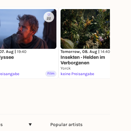
22
1
07. Aug |
19:40
Tomorrow, 08. Aug |
14:40
dyssee
Insekten - Helden im
Verborgenen
Yorck
reisangabe
Film
keine Preisangabe
Film
ns
Popular artists