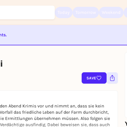
Today
Tomorrow
Weekend
nts.
Sign up for free and get started right away
ST BEENDET
To like events, follow pages, or participate in lotteries, you need a fre
Rausgegangen account.
i
REGISTER FOR FREE NOW
You already have an account?
Log in now
SAVE
jeden Abend Krimis vor und nimmt an, dass sie kein
orfall das friedliche Leben auf der Farm durchbricht,
die Ermittlungen übernehmen müssen. Also folgen sie
erdächtige ausfindig. Dabei beweisen sie, dass auch