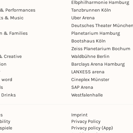
Elbphilharmonie Hamburg
& Performances
Tanzbrunnen Köln
ts & Music
Uber Arena
Deutsches Theater Münche
en & Families
Planetarium Hamburg
Bootshaus Köln
Zeiss Planetarium Bochum
& Creative
Waldbühne Berlin
ion
Barclays Arena Hamburg
r
LANXESS arena
 word
Cineplex Münster
ls
SAP Arena
 Drinks
Westfalenhalle
ns
Imprint
ility
Privacy Policy
spiele
Privacy policy (App)