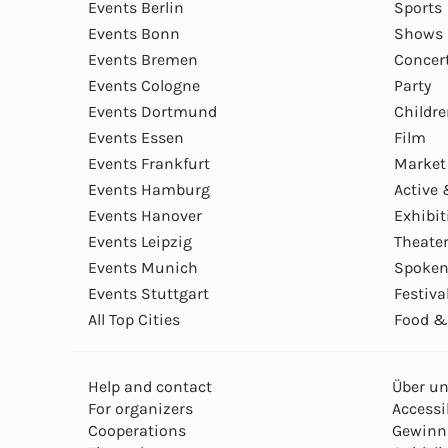
Events Berlin
Sports
Events Bonn
Shows 
Events Bremen
Concer
Events Cologne
Party
Events Dortmund
Childr
Events Essen
Film
Events Frankfurt
Market
Events Hamburg
Active 
Events Hanover
Exhibit
Events Leipzig
Theate
Events Munich
Spoken
Events Stuttgart
Festiva
All Top Cities
Food &
Help and contact
Über u
For organizers
Accessib
Cooperations
Gewinn