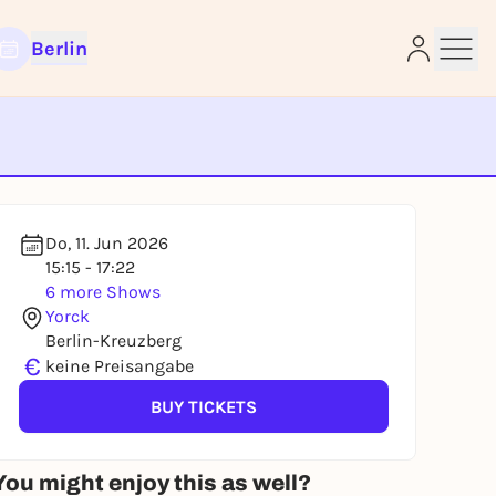
Berlin
e
Do, 11. Jun 2026
15:15 - 17:22
6 more Shows
Yorck
Berlin-Kreuzberg
€
keine Preisangabe
BUY TICKETS
You might enjoy this as well?