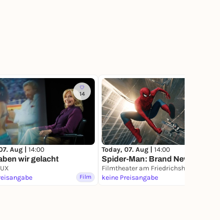
14
7
07. Aug |
14:00
Today, 07. Aug |
14:00
ben wir gelacht
Spider-Man: Brand New Day
LUX
Filmtheater am Friedrichshain
reisangabe
Film
keine Preisangabe
Film