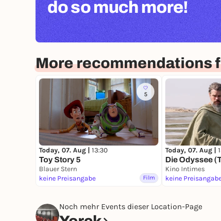
do so much more!
More recommendations fo
5
Today, 07. Aug |
13:30
Today, 07. Aug |
Toy Story 5
Die Odyssee (
Blauer Stern
Kino Intimes
keine Preisangabe
Film
keine Preisangab
Noch mehr Events dieser Location-Page