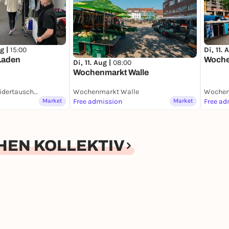
g |
15:00
Di, 11. 
Laden
Woche
Di, 11. Aug |
08:00
Wochenmarkt Walle
DorffPlatz mit KleidertauschLaden
Wochenmarkt Walle
Wochen
Market
Free admission
Market
Free ad
HEN KOLLEKTIV