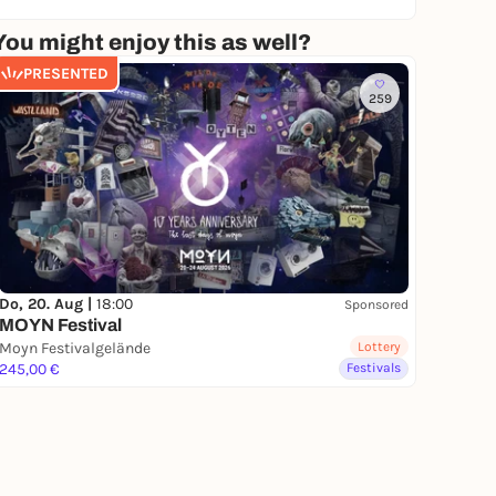
You might enjoy this as well?
PRESENTED
259
Do, 20. Aug |
18:00
Sponsored
MOYN Festival
Moyn Festivalgelände
Lottery
245,00 €
Festivals