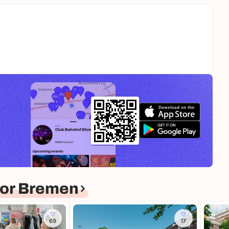
for Bremen
69
17