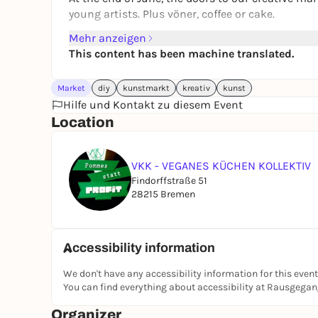
young artists. Plus vöner, coffee or cake.
Mehr anzeigen
This content has been machine translated.
Market
diy
kunstmarkt
kreativ
kunst
Hilfe und Kontakt zu diesem Event
Location
VKK - VEGANES KÜCHEN KOLLEKTIV
Findorffstraße 51
28215 Bremen
Accessibility information
We don't have any accessibility information for this event
You can find everything about accessibility at Rausgega
Organizer