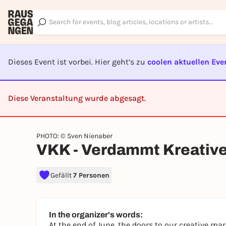
Dieses Event ist vorbei. Hier geht’s zu
coolen aktuellen Eve
Diese Veranstaltung wurde abgesagt.
CA
PHOTO: © Sven Nienaber
VKK - Verdammt Kreativ
Gefällt
7 Personen
In the organizer's words:
At the end of June, the doors to our creative ma