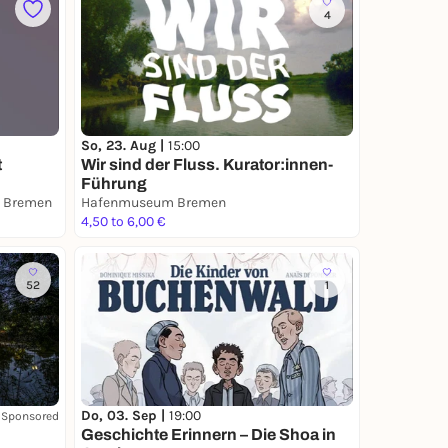
4
So, 23. Aug |
15:00
t
Wir sind der Fluss. Kurator:innen-
Führung
", Bremen
Hafenmuseum Bremen
4,50 to 6,00 €
52
1
Do, 03. Sep |
19:00
Sponsored
Geschichte Erinnern – Die Shoa in