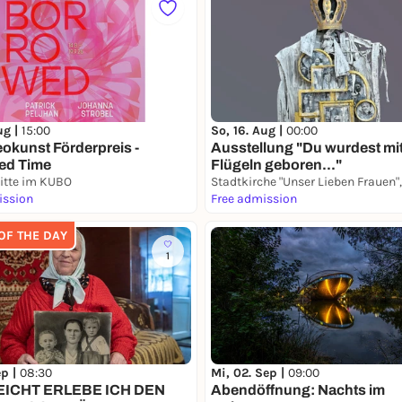
ug |
15:00
So, 16. Aug |
00:00
eokunst Förderpreis -
Ausstellung "Du wurdest mi
ed Time
Flügeln geboren..."
Mitte im KUBO
Stadtkirche "Unser Lieben Frauen
ission
Free admission
 OF THE DAY
1
ep |
08:30
Mi, 02. Sep |
09:00
EICHT ERLEBE ICH DEN
Abendöffnung: Nachts im