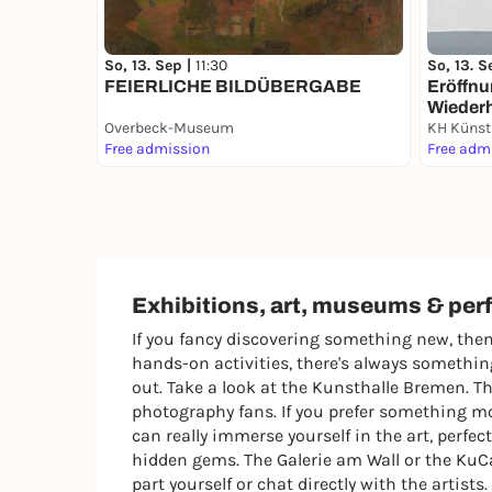
So, 13. S
So, 13. Sep |
11:30
Eröffnu
FEIERLICHE BILDÜBERGABE
Wiederh
Overbeck-Museum
KH Künst
Free admission
Free adm
Exhibitions, art, museums & pe
If you fancy discovering something new, then 
hands-on activities, there's always somethin
out. Take a look at the Kunsthalle Bremen. Th
photography fans. If you prefer something 
can really immerse yourself in the art, perfec
hidden gems. The Galerie am Wall or the KuCa
part yourself or chat directly with the artists