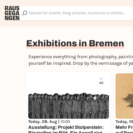
Exhibitions in Bremen
Experience everything from photography, painting
yourself be inspired. Drop by the vernissage of y
40
Today, 08. Aug |
10:00
Today, 0
Ausstellung: Projekt Stolperstein:
Mehr Fr
Biografien im Bild. Ein Appell gegen
auf Pap