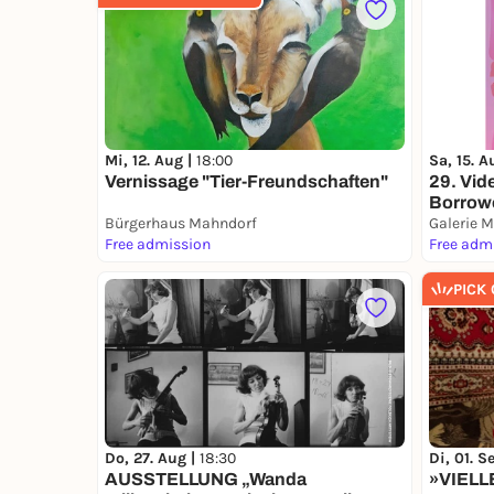
Mi, 12. Aug |
18:00
Sa, 15. A
Vernissage "Tier-Freundschaften"
29. Vid
Borrow
Bürgerhaus Mahndorf
Galerie 
Free admission
Free adm
PICK
Do, 27. Aug |
18:30
Di, 01. S
AUSSTELLUNG „Wanda
»VIELL