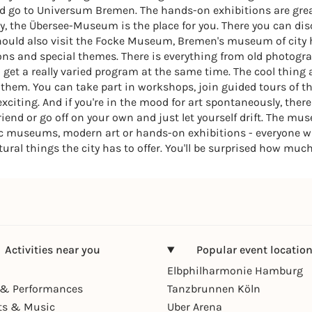
ld go to Universum Bremen. The hands-on exhibitions are grea
y, the Übersee-Museum is the place for you. There you can dis
should also visit the Focke Museum, Bremen's museum of city h
tions and special themes. There is everything from old photog
get a really varied program at the same time. The cool thing 
t them. You can take part in workshops, join guided tours of
xciting. And if you're in the mood for art spontaneously, the
friend or go off on your own and just let yourself drift. The 
sic museums, modern art or hands-on exhibitions - everyone w
tural things the city has to offer. You'll be surprised how much
Activities near you
Popular event locatio
Elbphilharmonie Hamburg
& Performances
Tanzbrunnen Köln
ts & Music
Uber Arena