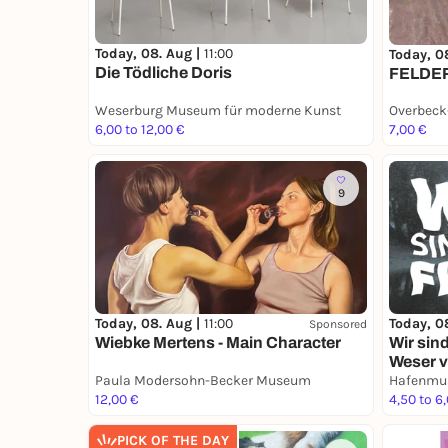
Today, 08. Aug |
11:00
Today, 0
Die Tödliche Doris
FELDE
Weserburg Museum für moderne Kunst
Overbec
6,00 to 12,00 €
7,00 €
9
Today, 08. Aug |
11:00
Today, 0
Sponsored
Wiebke Mertens - Main Character
Wir sin
Weser v
Paula Modersohn-Becker Museum
Hafenmu
12,00 €
4,50 to 6
PICK OF THE DAY