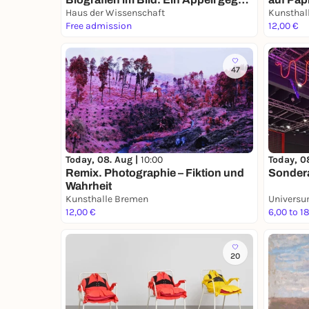
das Vergessen
Haus der Wissenschaft
Kunsthal
Free admission
12,00 €
47
Today, 08. Aug |
10:00
Today, 0
Remix. Photographie – Fiktion und
Sondera
Wahrheit
Kunsthalle Bremen
Univers
12,00 €
6,00 to 1
20