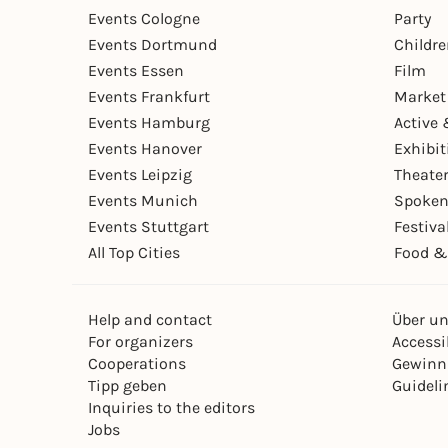
Events Cologne
Party
Events Dortmund
Childr
Events Essen
Film
Events Frankfurt
Market
Events Hamburg
Active 
Events Hanover
Exhibit
Events Leipzig
Theate
Events Munich
Spoken
Events Stuttgart
Festiva
All Top Cities
Food &
Help and contact
Über u
For organizers
Accessib
Cooperations
Gewinn
Tipp geben
Guideli
Inquiries to the editors
Jobs