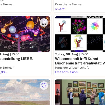
le Bremen
Kunsthalle Bremen
12,00 €
379
Today, 08. Aug |
10:00
8. Aug |
10:00
Wissenschaft trifft Kunst –
usstellung LIEBE.
Biochemie trifft Kreativität: 
um Bremen
Zellen, Viren und Proteinen
Haus der Wissenschaft
8,00 €
Free admission