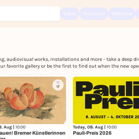
Today
Tomorrow
Weekend
, audiovisual works, installations and more - take a deep div
Sign up for free and get started right away
our favorite gallery or be the first to find out when the new s
To like events, follow pages, or participate in lotteries, you need a fre
Rausgegangen account.
REGISTER FOR FREE NOW
17
You already have an account?
Log in now
8. Aug |
10:00
Today, 08. Aug |
10:00
auen! Bremer Künstlerinnen
Pauli-Preis 2026
ier