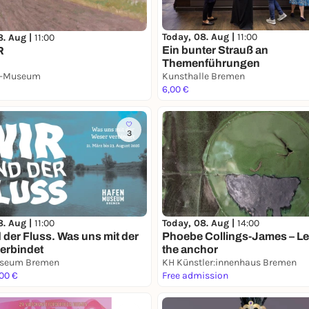
Today, 08. Aug |
11:00
8. Aug |
11:00
Ein bunter Strauß an
R
Themenführungen
k-Museum
Kunsthalle Bremen
6,00 €
3
8. Aug |
11:00
Today, 08. Aug |
14:00
d der Fluss. Was uns mit der
Phoebe Collings-James – Let
erbindet
the anchor
seum Bremen
KH Künstler:innenhaus Bremen
,00 €
Free admission