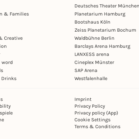
Deutsches Theater Münche
en & Families
Planetarium Hamburg
Bootshaus Köln
Zeiss Planetarium Bochum
& Creative
Waldbühne Berlin
ion
Barclays Arena Hamburg
r
LANXESS arena
 word
Cineplex Münster
ls
SAP Arena
 Drinks
Westfalenhalle
ns
Imprint
ility
Privacy Policy
spiele
Privacy policy (App)
ne
Cookie Settings
Terms & Conditions