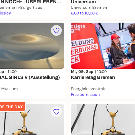
EN NOCH« - ÜBERLEBENDE
Universum
S-VERFOLGUNG IN DER
einemann-Bürgerhaus
Universum Bremen
NE
ission
6,00 to 18,00 €
ep |
11:00
Mi, 09. Sep |
10:00
AL GIRLS V (Ausstellung)
Karrieretag Bremen
k-Museum
Energieleitzentrale
Free admission
 OF THE DAY