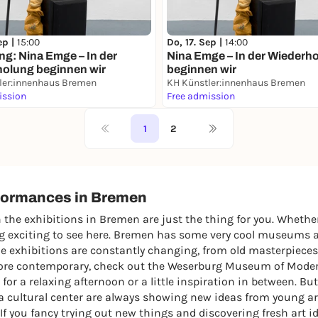
ep |
15:00
Do, 17. Sep |
14:00
ng: Nina Emge – In der
Nina Emge – In der Wiederh
olung beginnen wir
beginnen wir
ler:innenhaus Bremen
KH Künstler:innenhaus Bremen
ission
Free admission
1
2
rformances in Bremen
the exhibitions in Bremen are just the thing for you. Whether
g exciting to see here. Bremen has some very cool museums an
e exhibitions are constantly changing, from old masterpieces to
more contemporary, check out the Weserburg Museum of Modern
t for a relaxing afternoon or a little inspiration in between. B
 cultural center are always showing new ideas from young art
. If you fancy trying out new things and discovering fresh art ide