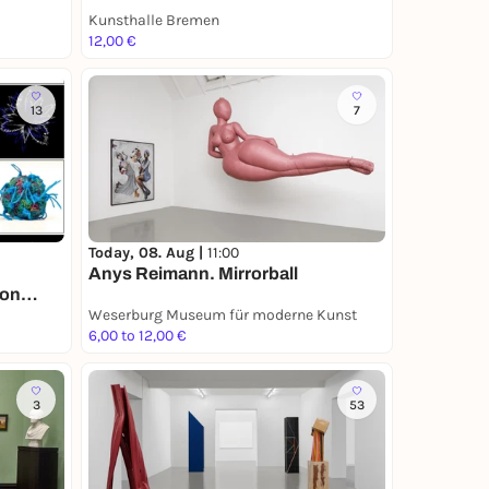
Kunsthalle Bremen
12,00 €
13
7
Today, 08. Aug |
11:00
Anys Reimann. Mirrorball
Von
Weserburg Museum für moderne Kunst
6,00 to 12,00 €
3
53