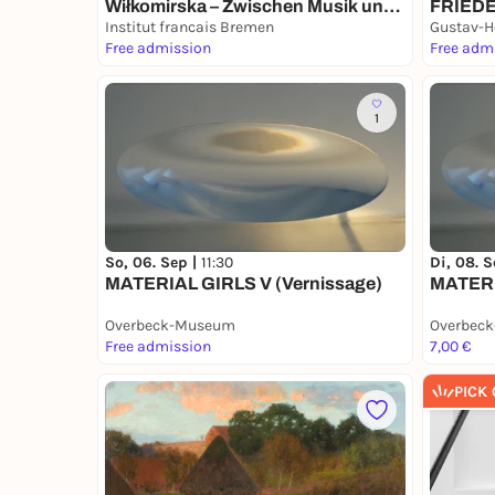
Wiłkomirska – Zwischen Musik und
FRIED
Freiheit“
Institut francais Bremen
DER N
Gustav-H
Free admission
UKRAI
Free adm
1
So, 06. Sep |
11:30
Di, 08. S
MATERIAL GIRLS V (Vernissage)
MATERI
Overbeck-Museum
Overbec
Free admission
7,00 €
PICK