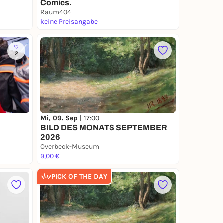
Comics.
Raum404
keine Preisangabe
2
Mi, 09. Sep |
17:00
BILD DES MONATS SEPTEMBER
2026
Overbeck-Museum
9,00 €
PICK OF THE DAY