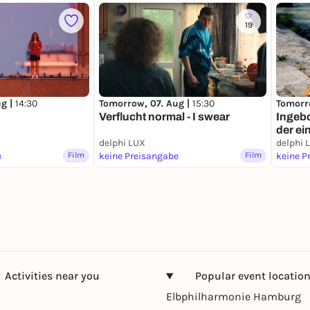
19
ug |
14:30
Tomorrow, 07. Aug |
15:30
Tomorr
Verflucht normal - I swear
Ingeb
der ei
delphi LUX
delphi 
e
Film
keine Preisangabe
Film
keine P
Activities near you
Popular event locatio
Elbphilharmonie Hamburg