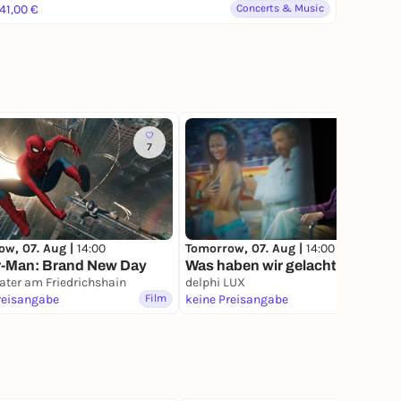
41,00 €
Concerts & Music
7
14
ow, 07. Aug |
14:00
Tomorrow, 07. Aug |
14:00
r-Man: Brand New Day
Was haben wir gelacht
ater am Friedrichshain
delphi LUX
reisangabe
Film
keine Preisangabe
Film