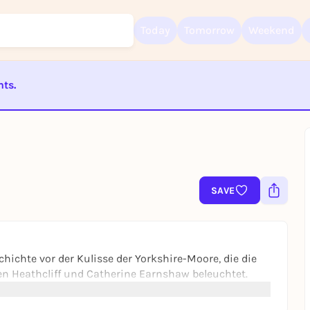
Today
Tomorrow
Weekend
nts.
Sign up for free and get started right away
To like events, follow pages, or participate in lotteries, you need a fre
ST BEENDET
Rausgegangen account.
REGISTER FOR FREE NOW
You already have an account?
Log in now
SAVE
hichte vor der Kulisse der Yorkshire-Moore, die die
n Heathcliff und Catherine Earnshaw beleuchtet.