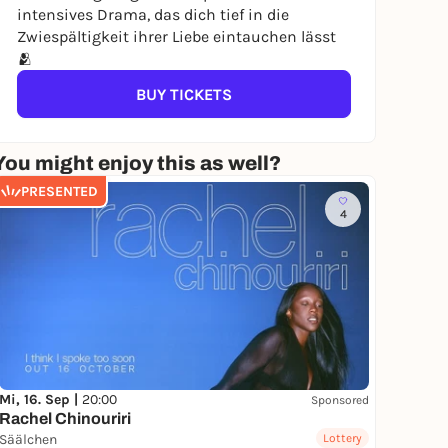
intensives Drama, das dich tief in die
Zwiespältigkeit ihrer Liebe eintauchen lässt
🫂
BUY TICKETS
You might enjoy this as well?
PRESENTED
4
Mi, 16. Sep |
20:00
Sponsored
Rachel Chinouriri
Säälchen
Lottery