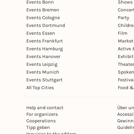
Events Bonn
Shows 
Events Bremen
Concer
Events Cologne
Party
Events Dortmund
Childr
Events Essen
Film
Events Frankfurt
Market
Events Hamburg
Active 
Events Hanover
Exhibit
Events Leipzig
Theate
Events Munich
Spoken
Events Stuttgart
Festiva
All Top Cities
Food &
Help and contact
Über u
For organizers
Accessib
Cooperations
Gewinn
Tipp geben
Guideli
Inquiries to the editors