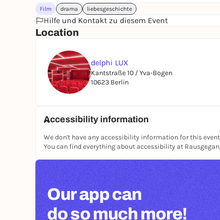
Film
drama
liebesgeschichte
Hilfe und Kontakt zu diesem Event
Location
delphi LUX
Kantstraße 10 / Yva-Bogen
10623 Berlin
Accessibility information
We don't have any accessibility information for this event
You can find everything about accessibility at Rausgega
Our app can
do so much more!