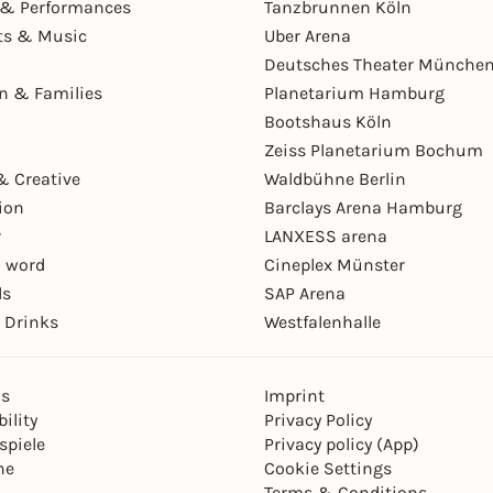
& Performances
Tanzbrunnen Köln
ts & Music
Uber Arena
Deutsches Theater Münche
en & Families
Planetarium Hamburg
Bootshaus Köln
Zeiss Planetarium Bochum
& Creative
Waldbühne Berlin
ion
Barclays Arena Hamburg
r
LANXESS arena
 word
Cineplex Münster
ls
SAP Arena
 Drinks
Westfalenhalle
ns
Imprint
ility
Privacy Policy
spiele
Privacy policy (App)
ne
Cookie Settings
Terms & Conditions