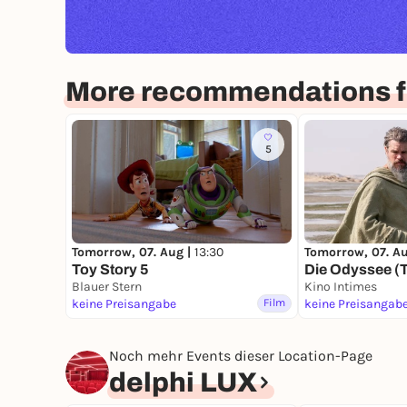
More recommendations fo
5
Tomorrow, 07. Aug |
13:30
Tomorrow, 07. A
Toy Story 5
Die Odyssee (
Blauer Stern
Kino Intimes
keine Preisangabe
Film
keine Preisangab
Noch mehr Events dieser Location-Page
delphi LUX