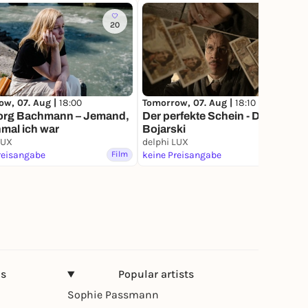
20
1
ow, 07. Aug |
18:00
Tomorrow, 07. Aug |
18:10
org Bachmann – Jemand,
Der perfekte Schein - Der Fall
nmal ich war
Bojarski
LUX
delphi LUX
reisangabe
Film
keine Preisangabe
Film
ns
Popular artists
Sophie Passmann