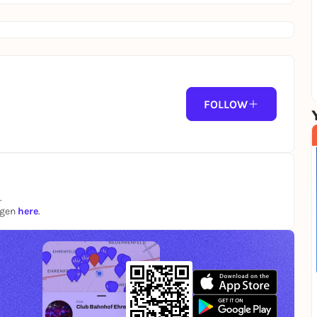
FOLLOW
.
ngen
here
.