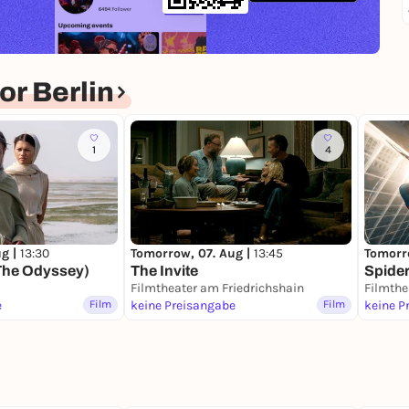
r Berlin
1
4
ug |
13:30
Tomorrow, 07. Aug |
13:45
Tomorr
The Odyssey)
The Invite
Spide
Filmtheater am Friedrichshain
Filmthe
e
Film
keine Preisangabe
Film
keine P