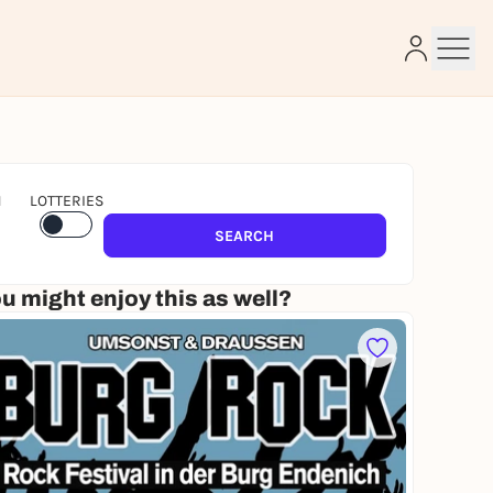
N
LOTTERIES
e
SEARCH
u might enjoy this as well?