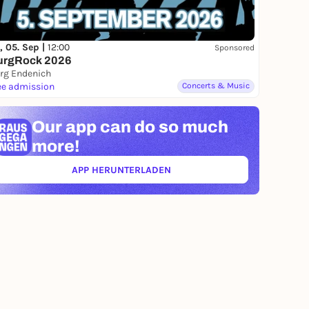
, 05. Sep |
12:00
Sponsored
urgRock 2026
rg Endenich
ee admission
Concerts & Music
Our app can
do so much
more!
APP HERUNTERLADEN
(ÖFFNET IN NEUEM TAB)