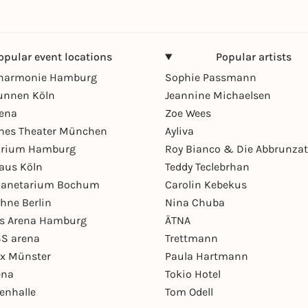
opular event locations
Popular artists
lharmonie Hamburg
Sophie Passmann
unnen Köln
Jeannine Michaelsen
rena
Zoe Wees
hes Theater München
Ayliva
arium Hamburg
Roy Bianco & Die Abbrunzat
aus Köln
Teddy Teclebrhan
Planetarium Bochum
Carolin Kebekus
hne Berlin
Nina Chuba
ys Arena Hamburg
ÄTNA
S arena
Trettmann
ex Münster
Paula Hartmann
ena
Tokio Hotel
enhalle
Tom Odell