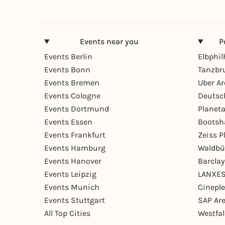
Events near you
P
Events Berlin
Elbphi
Events Bonn
Tanzbr
Events Bremen
Uber A
Events Cologne
Deutsc
Events Dortmund
Planet
Events Essen
Bootsh
Events Frankfurt
Zeiss 
Events Hamburg
Waldbü
Events Hanover
Barcla
Events Leipzig
LANXES
Events Munich
Cinepl
Events Stuttgart
SAP Ar
All Top Cities
Westfal