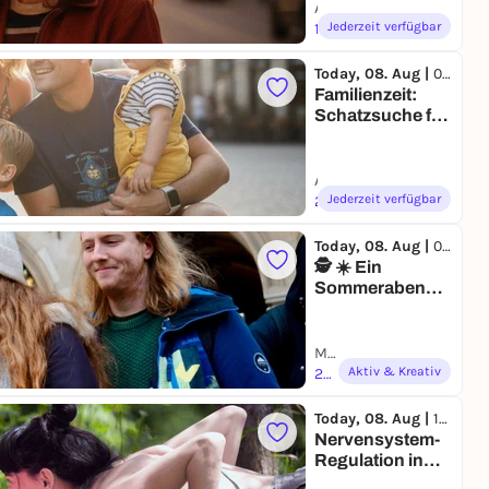
für 2
Altstadt Düsseldorf | Düsseldorf
Jederzeit verfügbar
19,99 €
Today, 08. Aug |
09:00
Familienzeit:
Schatzsuche für
die ganze
Familie in Erfurt
Altstadt Erfurt | Erfurt
Jederzeit verfügbar
24,99 to 25,00 €
Today, 08. Aug |
09:30
🕵️ ☀️ Ein
Sommerabend
mal ohne
Handy:
Gemeinsam
Marienplatz | München
zurück ins Jahr
Aktiv & Kreativ
29,95 €
1896
Today, 08. Aug |
10:00
Nervensystem-
Regulation in
der