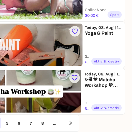
Ergotherapie
OnlineNone
Sport
20,00 €
Today, 08. Aug |
10:00
Yoga & Paint
Seven | Braunschweig
Aktiv & Kreativ
69,00 to 85,00 €
Today, 08. Aug |
10:00
✨🍵💚 Matcha
Workshop 💚🍵✨
Keramik
bemalen I
Matcha I
OGM Loft | München
Mocktails I
Aktiv & Kreativ
64,09 to 74,69 €
Matcha
Workshop
5
6
7
8
…