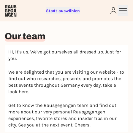
Stadt auswählen
Our team
Sign up for free and get started
right away
Hi, it’s us. We’ve got ourselves all dressed up. Just for
To like events, follow pages, or participate in
you.
lotteries, you need a free Rausgegangen account.
REGISTER FOR FREE NOW
We are delighted that you are visiting our website - to
find out who researches, presents and promotes the
You already have an account?
Log in now
best events throughout Germany every day, take a
look here.
Get to know the Rausgegangen team and find out
more about our very personal Rausgegangen
experiences, favorite stores and insider tips in our
city. See you at the next event. Cheers!