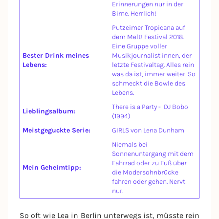
Erinnerungen nur in der
Birne. Herrlich!
Putzeimer Tropicana auf
dem Melt! Festival 2018.
Eine Gruppe voller
Bester Drink meines
Musikjournalist:innen, der
Lebens:
letzte Festivaltag. Alles rein
was da ist, immer weiter. So
schmeckt die Bowle des
Lebens.
There is a Party - DJ Bobo
Lieblingsalbum:
(1994)
Meistgeguckte Serie:
GIRLS von Lena Dunham
Niemals bei
Sonnenuntergang mit dem
Fahrrad oder zu Fuß über
Mein Geheimtipp:
die Modersohnbrücke
fahren oder gehen. Nervt
nur.
So oft wie Lea in Berlin unterwegs ist, müsste rein