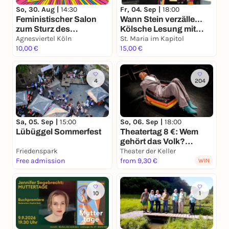
So, 30. Aug |
14:30
Fr, 04. Sep |
18:00
Feministischer Salon
Wann Stein verzälle...
zum Sturz des
Kölsche Lesung mit
Patriarchats
Agnesviertel Köln
musikalischer
St. Maria im Kapitol
10,00 €
Begleitung
15,00 €
4
204
Sa, 05. Sep |
15:00
So, 06. Sep |
18:00
Lübüggel Sommerfest
Theatertag 8 €: Wem
gehört das Volk?
Friedenspark
(Uraufführung)
Theater der Keller
Free admission
from 9,30 €
WIN
10
1