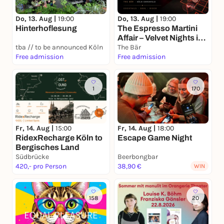
Do, 13. Aug |
19:00
Do, 13. Aug |
19:00
Hinterhoflesung
The Espresso Martini
Affair – Velvet Nights im
tba // to be announced Köln
The Bär
The Bär
Free admission
Free admission
1
170
Fr, 14. Aug |
15:00
Fr, 14. Aug |
18:00
RidexRecharge Köln to
Escape Game Night
Bergisches Land
Südbrücke
Beerbongbar
420,- pro Person
38,90 €
WIN
158
20