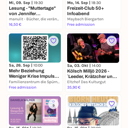
Mi, 09. Sep |
19:30
Mo, 14. Sep |
18:30
Lesung - "Muttertage"
Freizeit-Club 50+
von Jennifer
Infoabend
Segebrecht
manulit - Bücher, die verändern
Maybach Biergarten
16,50 €
Free admission
Sa, 26. Sep |
10:00
Sa, 03. Okt |
14:00
Mehr Beziehung
Kölsch Milljö 2026 -
Weniger Krise Impulse
`Leeder, Krätzcher un
für ein gutes
Familienzentrum die Spürnasen
Verzällcher`
Eltzhof Das Kulturgut
Miteinander
Free admission
35,90 €
(Workshop)
9