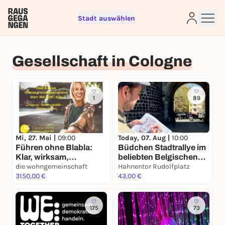
Stadt auswählen
Gesellschaft in Cologne
1
89
Sign up for free and get started
right away
To like events, follow pages, or participate in
lotteries, you need a free Rausgegangen account.
Mi, 27. Mai |
09:00
Today, 07. Aug |
10:00
Führen ohne Blabla:
Büdchen Stadtrallye im
REGISTER FOR FREE NOW
Klar, wirksam,
beliebten Belgischen
umsetzbar
die wohngemeinschaft
Viertel
Hahnentor Rudolfplatz
You already have an account?
Log in now
3150,00 €
43,00 €
175
73