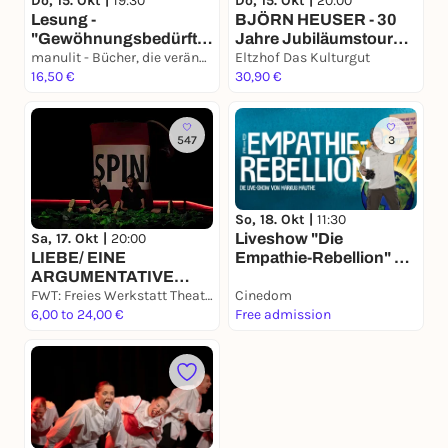
Do, 15. Okt |
19:30
Do, 15. Okt |
20:00
Lesung -
BJÖRN HEUSER - 30
"Gewöhnungsbedürftig
Jahre Jubiläumstour
" von Daniela Wilmer
manulit - Bücher, die verändern
2026
Eltzhof Das Kulturgut
16,50 €
30,90 €
547
3
So, 18. Okt |
11:30
Sa, 17. Okt |
20:00
Liveshow "Die
LIEBE/ EINE
Empathie-Rebellion" mit
ARGUMENTATIVE
Markus Mauthe
ÜBUNG
FWT: Freies Werkstatt Theater Köln
Cinedom
6,00 to 24,00 €
Free admission