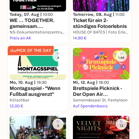
Today, 07. Aug |
10:00
Tomorrow, 08. Aug |
11:00
WE … TOGETHER.
Ticket für ein 2-
gemeinsam.
stündiges Fotoerlebnis
demokratisch. handeln.
NS-Dokumentationszentrum Köln - EL-DE-Haus
HOUSE OF BATES | Foto Erlebnis Studio
Preis an AK
14,90 €
PICK OF THE DAY
4
1.4K
Mi, 12. Aug |
18:00
Mo, 10. Aug |
19:30
Brettspiele Picknick -
Montagsspiel - "Wenn
Der Open Air
Fußball ausgrenzt"
Spieleabend in deinem
Kölschbar
Gemeindesaal St. Pantaleon
Veedel
12,00 €
Auf Spendenbasis
5
13