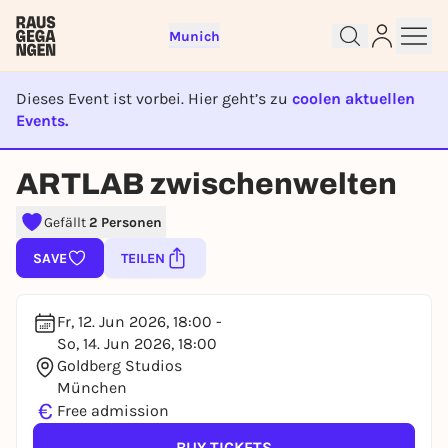
Munich
Dieses Event ist vorbei. Hier geht’s zu
coolen aktuellen
Events.
Sign up for free and get started
EVENT IST BEENDET
ARTLAB zwischenwelten
right away
To like events, follow pages, or participate in
Gefällt
2 Personen
lotteries, you need a free Rausgegangen account.
SAVE
TEILEN
REGISTER FOR FREE NOW
You already have an account?
Log in now
Fr, 12. Jun 2026, 18:00 -
So, 14. Jun 2026, 18:00
Goldberg Studios
München
€
Free admission
BUY TICKETS