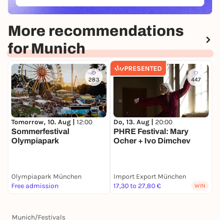
(ÖFFNET IN NEUEM TAB)
More recommendations
for Munich
PRESENTED
283
447
Tomorrow, 10. Aug |
12:00
F
Do, 13. Aug |
20:00
Sommerfestival
B
PHRE Festival: Mary
Olympiapark
V
Ocher + Ivo Dimchev
T
Olympiapark München
Import Export München
N
Free admission
17,30 to 27,80 €
F
WIN
Munich
/
Festivals