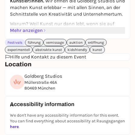
Künstler:innen.
Wir öffnen die Goldberg Studios und
machen Kunst erlebbar — mit allen Sinnen, an der
Schnittstelle von Kreativität und Unternehmertum.
Warum? Weil Kunst nur dann lebt, wenn sie auf
Menschen trifft. Wir bringen Künstler:innen,
Mehr anzeigen
Sammler:innen und Brands zusammen — und
Festivals
führung
vernissage
auktion
eröffnung
schaffen einen Raum, in dem alle drei voneinander
lernen können.
experimentell
abstrakte kunst
kidsfriendly
kunst
Hilfe und Kontakt zu diesem Event
Programm:
Location
Goldberg Studios
Freitag — Opening Night (ab 18:00):
Müllerstraße 46A
Vernissage + Live Musik · Immersive Kunst-
80469 München
Erlebnisse · Artist Talks · Create Your Catwalk &
Photoshooting with Art (Boesner)
Accessibility information
Samstag — Pool & Party:
We don't have any accessibility information for this event.
Pool Lounge Party (ab 15:00) · Segafredo Coffee Bar
You can find everything about accessibility at Rausgegangen
(ab 15:00) · Gelato Rad · Tattooing ganztags · Live Art
here
.
Siebträgermaschine ganztags · Create Your Scent